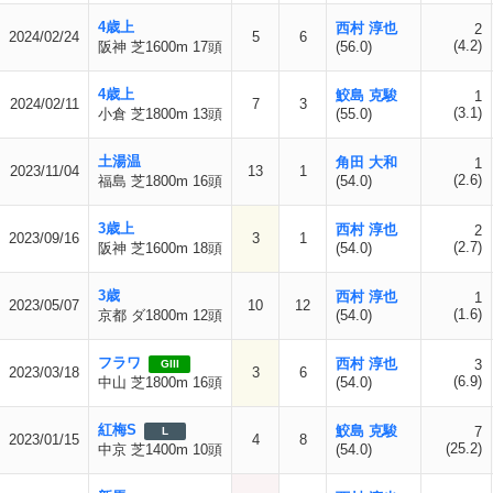
4歳上
西村 淳也
2
2024/02/24
5
6
(4.2)
阪神 芝1600m 17頭
(56.0)
4歳上
鮫島 克駿
1
2024/02/11
7
3
(3.1)
小倉 芝1800m 13頭
(55.0)
土湯温
角田 大和
1
2023/11/04
13
1
(2.6)
福島 芝1800m 16頭
(54.0)
3歳上
西村 淳也
2
2023/09/16
3
1
(2.7)
阪神 芝1600m 18頭
(54.0)
3歳
西村 淳也
1
2023/05/07
10
12
(1.6)
京都 ダ1800m 12頭
(54.0)
フラワ
西村 淳也
3
GIII
2023/03/18
3
6
(6.9)
中山 芝1800m 16頭
(54.0)
紅梅S
鮫島 克駿
7
L
2023/01/15
4
8
(25.2)
中京 芝1400m 10頭
(54.0)