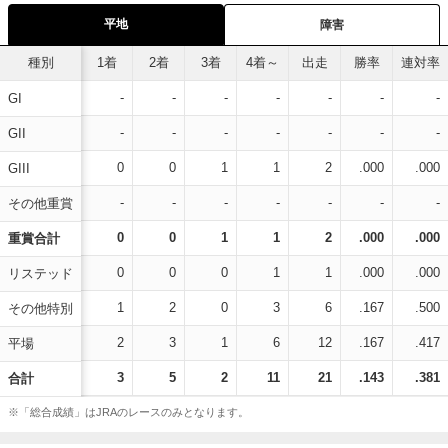
平地
障害
種別
1着
2着
3着
4着～
出走
勝率
連対率
-
-
-
-
-
-
-
GI
-
-
-
-
-
-
-
GII
0
0
1
1
2
.000
.000
GIII
-
-
-
-
-
-
-
その他重賞
0
0
1
1
2
.000
.000
重賞合計
0
0
0
1
1
.000
.000
リステッド
1
2
0
3
6
.167
.500
その他特別
2
3
1
6
12
.167
.417
平場
3
5
2
11
21
.143
.381
合計
※「総合成績」はJRAのレースのみとなります。