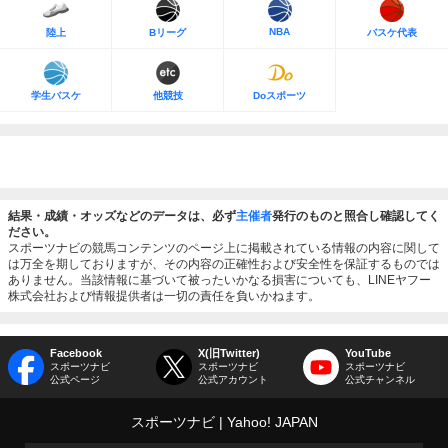
NBA
陸上
Bリーグ
バスケ代表
学生バスケ
他競技
Doスポーツ
結果・成績・オッズなどのデータは、必ず
主催者
発行のものと照合し確認してく
ださい。
スポーツナビの競馬コンテンツのページ上に掲載されている情報の内容に関して
は万全を期しておりますが、その内容の正確性および安全性を保証するものでは
ありません。当該情報に基づいて被ったいかなる損害についても、LINEヤフー
株式会社および情報提供者は一切の責任を負いかねます。
Facebook
X(旧Twitter)
YouTube
スポーツナビ
スポーツナビ
スポーツナビ
公式ページ
公式アカウント
公式チャンネル
スポーツナビ
Yahoo! JAPAN