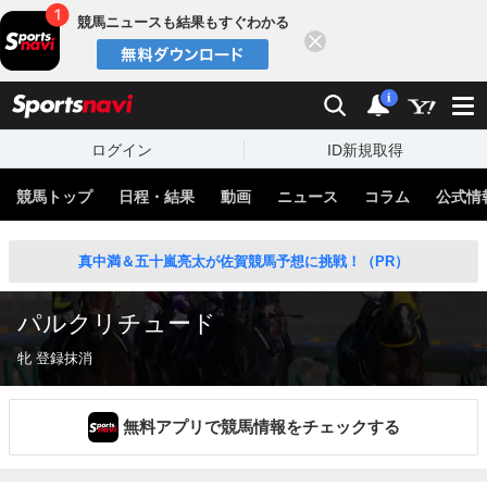
競馬ニュースも結果もすぐわかる
閉じる
スポーツナビ
検索
通知
i
ログイン
ID新規取得
競馬トップ
日程・結果
動画
ニュース
コラム
公式情
真中満＆五十嵐亮太が佐賀競馬予想に挑戦！（PR）
パルクリチュード
牝 登録抹消
無料アプリで競馬情報をチェックする