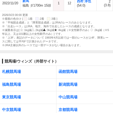
新馬
西村 淳也
2
2022/11/20
1
12
(3.8)
福島 ダ1700m 15頭
(54.0)
2026/3/23 00:00 更新
※着順の色分け [
:1着
:2着
:3着 ]
※「平地競走成績」と「障害競走成績」はJRAのレースのみとなります。
※「出走レース」はJRA、地方、海外で出走したレースの成績となります。
※減量表示は[
:1kg減
:2kg減
:3kg減
:4kg減（※女性騎手のみ）
:2kg減（※5
年以上、又は101勝以上の女性騎手のみ）] です。
※「上3F」表記のデータについて 1993年4月以前では一部のレースが上4F、障害レー
スに関しては平均Fで計測されたデータです。
※JRA主催以外のレースでは一部データがない場合があります。
競馬場/ウィンズ（外部サイト）
札幌競馬場
函館競馬場
福島競馬場
新潟競馬場
東京競馬場
中山競馬場
中京競馬場
京都競馬場