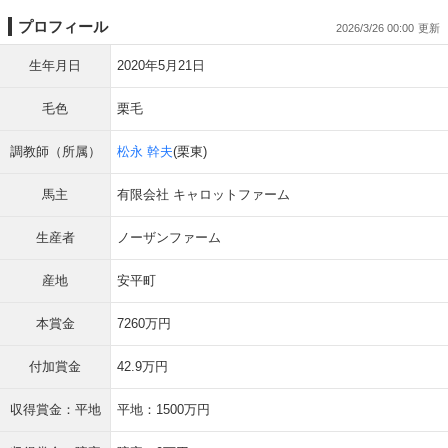
プロフィール
2026/3/26 00:00
生年月日
2020年5月21日
毛色
栗毛
調教師（所属）
松永 幹夫
(栗東)
馬主
有限会社 キャロットファーム
生産者
ノーザンファーム
産地
安平町
本賞金
7260万円
付加賞金
42.9万円
収得賞金：平地
平地：1500万円