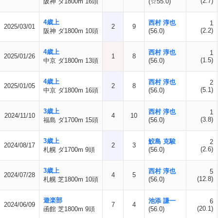
(2.7)
阪神 ダ1800m 16頭
(☆55.0)
4歳上
西村 淳也
1
2025/03/01
2
9
(2.2)
阪神 ダ1800m 10頭
(56.0)
4歳上
西村 淳也
1
2025/01/26
1
8
(1.5)
中京 ダ1800m 13頭
(56.0)
4歳上
西村 淳也
2
2025/01/05
2
8
(5.1)
中京 ダ1800m 16頭
(56.0)
3歳上
西村 淳也
1
2024/11/10
4
10
(3.8)
福島 ダ1700m 15頭
(56.0)
3歳上
鮫島 克駿
2
2024/08/17
2
3
(2.6)
札幌 ダ1700m 9頭
(56.0)
3歳上
西村 淳也
5
2024/07/28
4
5
(12.8)
札幌 芝1800m 10頭
(56.0)
遊楽部
池添 謙一
6
2024/06/09
7
4
(20.1)
函館 芝1800m 9頭
(56.0)