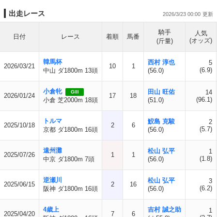
出走レース
2026/3/23 00:00
騎手
人気
日付
レース
着順
馬番
(オッズ)
(斤量)
韓馬杯
西村 淳也
5
2026/03/21
10
1
(6.9)
中山 ダ1800m 13頭
(56.0)
小倉牝
田山 旺佑
14
GIII
2026/01/24
17
18
(96.1)
小倉 芝2000m 18頭
(51.0)
トルマ
鮫島 克駿
2
2025/10/18
2
6
(5.7)
京都 ダ1800m 16頭
(56.0)
遠州灘
松山 弘平
1
2025/07/26
1
1
(1.8)
中京 ダ1800m 7頭
(56.0)
逆瀬川
松山 弘平
3
2025/06/15
2
16
(6.2)
阪神 ダ1800m 16頭
(56.0)
4歳上
吉村 誠之助
1
2025/04/20
7
6