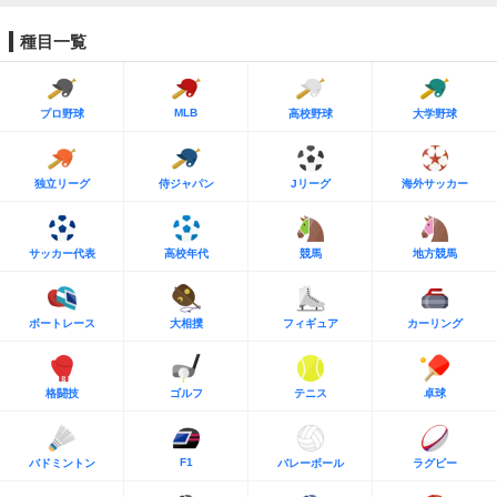
種目一覧
MLB
プロ野球
高校野球
大学野球
独立リーグ
侍ジャパン
Jリーグ
海外サッカー
サッカー代表
高校年代
競馬
地方競馬
ボートレース
大相撲
フィギュア
カーリング
格闘技
ゴルフ
テニス
卓球
F1
バドミントン
バレーボール
ラグビー