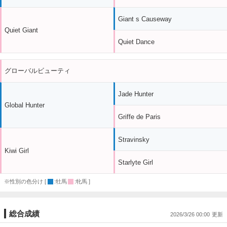
Giant s Causeway
Quiet Giant
Quiet Dance
グローバルビューティ
Jade Hunter
Global Hunter
Griffe de Paris
Stravinsky
Kiwi Girl
Starlyte Girl
※性別の色分け [
:牡馬
:牝馬 ]
総合成績
2026/3/26 00:00