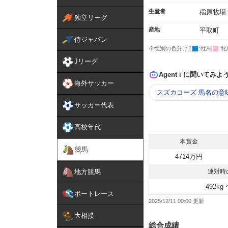
生産者
稲原牧場
独立リーグ
産地
平取町
侍ジャパン
※性別の色分け [
:牡馬
:牝
Jリーグ
Agent i に聞いてみよ
海外サッカー
スズカコーズ 馬名の意
サッカー代表
高校年代
本賞金
競馬
4714万円
地方競馬
連対時
492kg 
ボートレース
2025/12/11 00:00
大相撲
総合成績