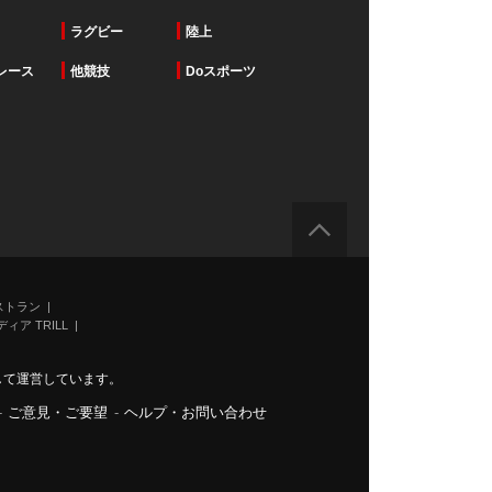
ラグビー
陸上
レース
他競技
Doスポーツ
ストラン
ィア TRILL
力して運営しています。
-
ご意見・ご要望
-
ヘルプ・お問い合わせ