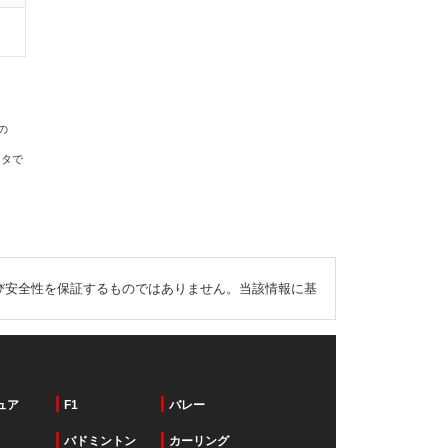
の
ータで
び安全性を保証するものではありません。当該情報に基
ュア
F1
バレー
バドミントン
カーリング