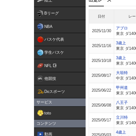
陸上
Bリーグ
日付
レー
NBA
アプロ
2025/11/30
東京 ダ140
バスケ代表
3歳上
2025/11/16
東京 ダ140
学生バスケ
3歳上
2025/10/18
東京 ダ140
NFL
大垣特
2025/08/17
中京 ダ140
他競技
甲州道
2025/06/22
Doスポーツ
東京 ダ140
サービス
八王子
2025/06/08
東京 ダ140
toto
立川特
2025/05/17
東京 ダ140
コンテンツ
4歳上
動画
2025/05/03