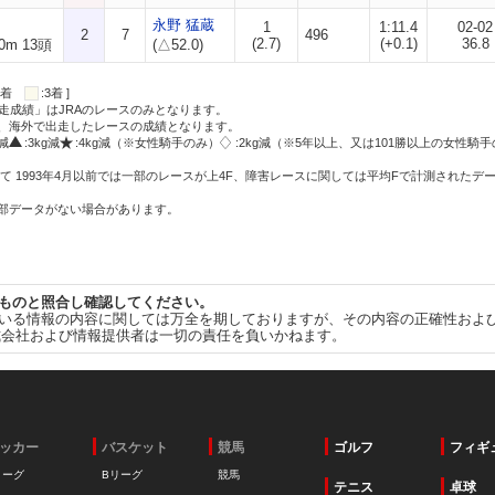
永野 猛蔵
1
1:11.4
02-02
2
7
496
(2.7)
(+0.1)
36.8
0m 13頭
(△52.0)
:2着
:3着 ]
走成績」はJRAのレースのみとなります。
方、海外で出走したレースの成績となります。
g減
:3kg減
:4kg減（※女性騎手のみ）
:2kg減（※5年以上、又は101勝以上の女性騎手
て 1993年4月以前では一部のレースが上4F、障害レースに関しては平均Fで計測されたデ
一部データがない場合があります。
ものと照合し確認してください。
いる情報の内容に関しては万全を期しておりますが、その内容の正確性およ
式会社および情報提供者は一切の責任を負いかねます。
ッカー
バスケット
競馬
ゴルフ
フィギ
リーグ
Bリーグ
競馬
テニス
卓球