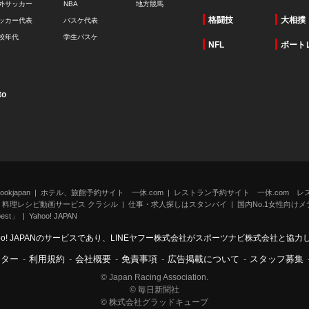
外サッカー
NBA
地方競馬
格闘技
大相撲
ッカー代表
バスケ代表
校年代
学生バスケ
NFL
ボート
to
kjapan
ホテル、旅館予約サイト 一休.com
レストラン予約サイト 一休.com レ
料理レシピ動画サービス クラシル
仕事・求人探しはスタンバイ
国内No.1女性向けメデ
st」
Yahoo! JAPAN
oo! JAPANのサービスであり、LINEヤフー株式会社がスポーツナビ株式会社と協
ンター
-
利用規約
-
会社概要
-
免責事項
-
広告掲載について
-
スタッフ募集
© Japan Racing Association.
© 毎日新聞社
© 株式会社グラッドキューブ