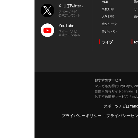
MLB
海
X（旧Twitter）
高校野球
サ
スポーツナビ
公式アカウント
大学野球
高
独立リーグ
YouTube
スポーツナビ
侍ジャパン
公式チャンネル
ライブ
to
おすすめサービス
マンガもお得にPayPayで eboo
自動車情報サイトcarview!
おすすめ情報サービス「mybe
スポーツナビはYah
プライバシーポリシー
-
プライバシーセ