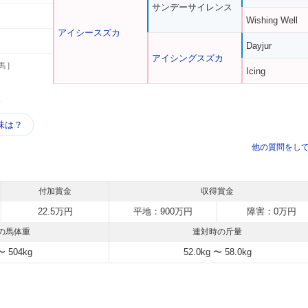
サンデーサイレンス
Wishing Well
アイシースズカ
Dayjur
アイシングスズカ
馬 ]
Icing
う
味は？
他の質問をし
付加賞金
収得賞金
22.5万円
平地：900万円
障害：0万円
の馬体重
連対時の斤量
〜 504kg
52.0kg 〜 58.0kg