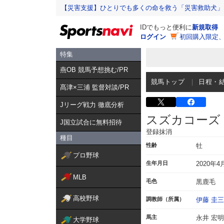
【災害支援】ひとりでも多くの命を救う「災害救助犬」
IDでもっと便利に
新規取得
ログイン
初回購入限定
特集
燕OB 競馬予想挑む/PR
競馬トップ
日程・
髙津×三浦 監督対談/PR
Jリーグ戦力 徹底分析
スズカコーズ
J国立試合に無料招待
登録抹消
種目
性齢
牡
プロ野球
生年月日
2020年4
MLB
毛色
黒鹿毛
高校野球
調教師（所属）
伊藤 圭三
馬主
永井 宏明
大学野球