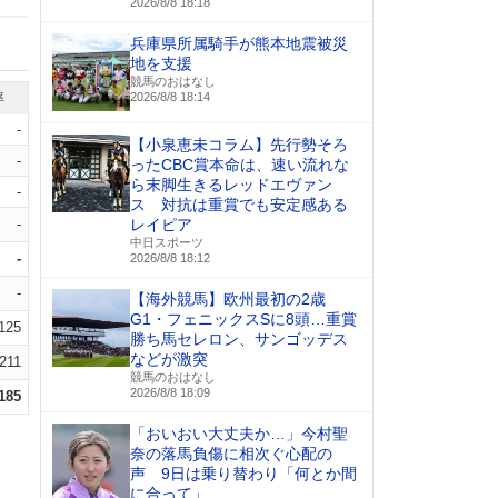
2026/8/8 18:18
兵庫県所属騎手が熊本地震被災
地を支援
競馬のおはなし
率
2026/8/8 18:14
-
【小泉恵未コラム】先行勢そろ
-
ったCBC賞本命は、速い流れな
ら末脚生きるレッドエヴァン
-
ス 対抗は重賞でも安定感ある
-
レイピア
中日スポーツ
-
2026/8/8 18:12
-
【海外競馬】欧州最初の2歳
G1・フェニックスSに8頭…重賞
.125
勝ち馬セレロン、サンゴッデス
などが激突
.211
競馬のおはなし
2026/8/8 18:09
.185
「おいおい大丈夫か…」今村聖
奈の落馬負傷に相次ぐ心配の
声 9日は乗り替わり「何とか間
に合って」