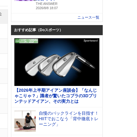
THE ANSWER
2026/8/8 18:07
位
ニュース一覧
おすすめ記事（Doスポーツ）
【2026年上半期アイアン座談会】「なんじ
ゃこりゃ？」識者が驚いたコブラの3Dプリ
ンテッドアイアン、その実力とは
自慢のバックラインを目指す！
HIITでおこなう「背中徹底トレ
ーニング」