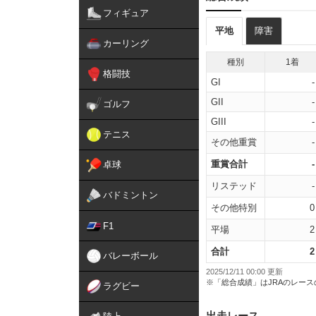
フィギュア
平地
障害
カーリング
種別
1着
格闘技
GI
-
GII
-
ゴルフ
GIII
-
テニス
その他重賞
-
重賞合計
-
卓球
リステッド
-
バドミントン
その他特別
0
F1
平場
2
合計
2
バレーボール
2025/12/11 00:00 更新
※「総合成績」はJRAのレー
ラグビー
出走レース