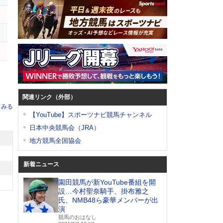
関連リンク（外部）
てみる
【YouTube】スポーツナビ競馬チャンネル
日本中央競馬会（JRA）
地方競馬全国協会
新着ニュース
園田競馬が新YouTube番組を開
設…今村聖奈騎手、掛布雅之
氏、NMB48ら豪華メンバーが出
演
競馬のおはなし