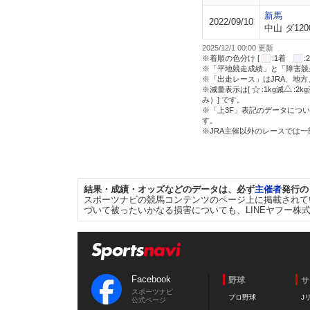
新馬
2022/09/10
中山 ダ120
2025/12/1 00:00 更新
※着順の色分け [
:1着
※「平地競走成績」と「障害競
※「出走レース」はJRA、地
※減量表示は[
:1kg減
:2k
み）] です。
※「上3F」表記のデータについ
す。
※JRA主催以外のレースでは
結果・成績・オッズなどのデータは、必ず
主催者
発行の
スポーツナビの競馬コンテンツのページ上に掲載されて
づいて被ったいかなる損害についても、LINEヤフー株
Facebook
野球
サ
スポーツナビ
プロ野球
J
公式ページ