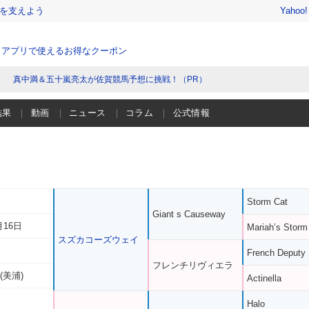
を支えよう
Yahoo
、アプリで使えるお得なクーポン
真中満＆五十嵐亮太が佐賀競馬予想に挑戦！（PR）
結果
動画
ニュース
コラム
公式情報
Storm Cat
Giant s Causeway
月16日
Mariah’s Storm
スズカコーズウェイ
French Deputy
フレンチリヴィエラ
(美浦)
Actinella
Halo