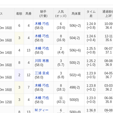
騎手
人気
タイム
通過順
ス
着順
馬番
馬体重
(斤量)
(オッズ)
差
上3F
木幡 巧也
6
1:24.9
10-09
6
4
506(+2)
(19.6)
(+0.8)
36.4
0m 16頭
(58.0)
木幡 巧也
8
1:24.6
12-11
3
4
504(-2)
(16.9)
(+0.4)
35.6
0m 16頭
(58.0)
木幡 巧也
2
1:25.5
06-07
4
13
506(+6)
(4.4)
(+0.8)
37.1
0m 14頭
(58.0)
川田 将雅
3
1:25.2
08-08
8
4
500(-2)
(5.7)
(+1.0)
36.9
0m 16頭
(58.0)
三浦 皇成
3
1:23.9
04-05
2
12
502(+4)
(6.8)
(+0.5)
36.7
0m 16頭
(58.0)
木幡 巧也
8
1:23.8
03-03
3
7
498(-2)
(18.1)
(+0.1)
36.2
0m 16頭
(58.0)
木幡 巧也
11
1:23.0
06-06
3
4
500(0)
(43.1)
(+0.0)
35.8
0m 12頭
(58.0)
M.ディー
6
1:36.8
09-08
8
13
500(+8)