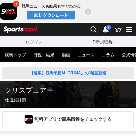
競馬ニュースも結果もすぐわかる
閉じる
スポーツナビ
検索
通知
i
ログイン
ID新規取得
競馬トップ
日程・結果
動画
ニュース
コラム
公式情
【連載】競馬予想AI『VUMA』の3連複指南
クリスプエアー
牡 登録抹消
無料アプリで競馬情報をチェックする