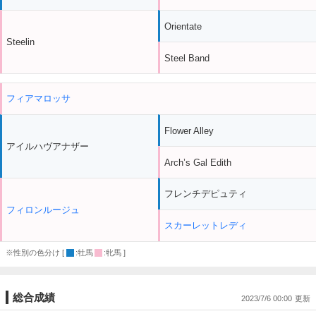
Orientate
Steelin
Steel Band
フィアマロッサ
Flower Alley
アイルハヴアナザー
Arch’s Gal Edith
フレンチデピュティ
フィロンルージュ
スカーレットレディ
※性別の色分け [
:牡馬
:牝馬 ]
総合成績
2023/7/6 00:00