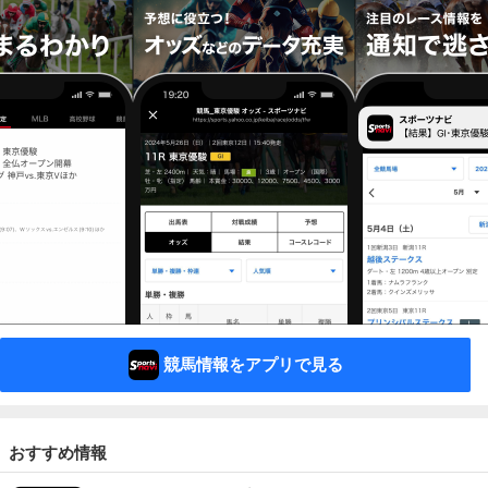
競馬情報をアプリで見る
おすすめ情報