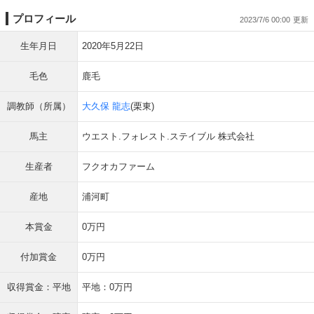
プロフィール
2023/7/6 00:00
生年月日
2020年5月22日
毛色
鹿毛
調教師（所属）
大久保 龍志
(栗東)
馬主
ウエスト.フォレスト.ステイブル 株式会社
生産者
フクオカファーム
産地
浦河町
本賞金
0万円
付加賞金
0万円
収得賞金：平地
平地：0万円