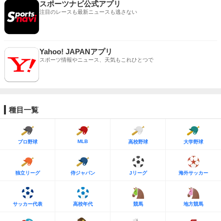
スポーツナビ公式アプリ
注目のレースも最新ニュースも逃さない
Yahoo! JAPANアプリ
スポーツ情報やニュース、天気もこれひとつで
種目一覧
MLB
プロ野球
高校野球
大学野球
独立リーグ
侍ジャパン
Jリーグ
海外サッカー
サッカー代表
高校年代
競馬
地方競馬