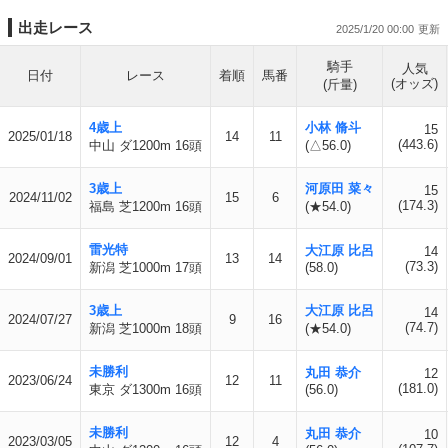
出走レース
2025/1/20 00:00
騎手
人気
日付
レース
着順
馬番
(オッズ)
(斤量)
4歳上
小林 脩斗
15
2025/01/18
14
11
(443.6)
中山 ダ1200m 16頭
(△56.0)
3歳上
河原田 菜々
15
2024/11/02
15
6
(174.3)
福島 芝1200m 16頭
(★54.0)
雷光特
大江原 比呂
14
2024/09/01
13
14
(73.3)
新潟 芝1000m 17頭
(58.0)
3歳上
大江原 比呂
14
2024/07/27
9
16
(74.7)
新潟 芝1000m 18頭
(★54.0)
未勝利
丸田 恭介
12
2023/06/24
12
11
(181.0)
東京 ダ1300m 16頭
(56.0)
未勝利
丸田 恭介
10
2023/03/05
12
4