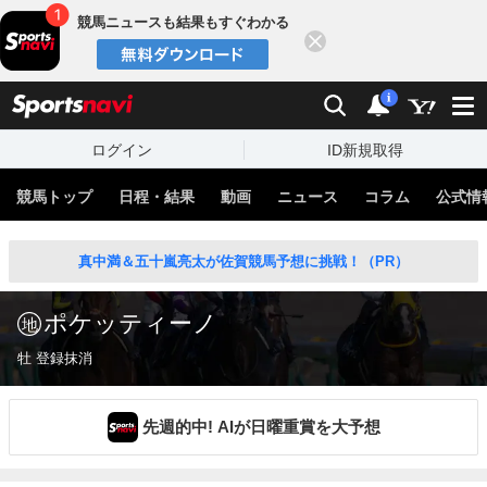
競馬ニュースも結果もすぐわかる
閉じる
スポーツナビ
検索
通知
i
ログイン
ID新規取得
競馬トップ
日程・結果
動画
ニュース
コラム
公式情
真中満＆五十嵐亮太が佐賀競馬予想に挑戦！（PR）
ポケッティーノ
牡 登録抹消
先週的中! AIが日曜重賞を大予想