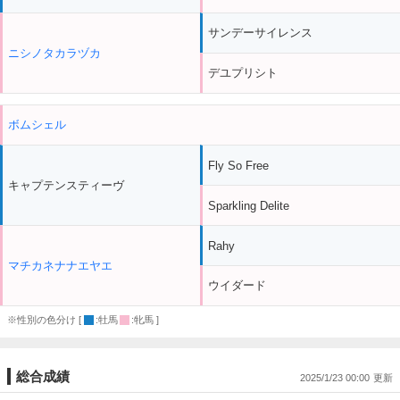
サンデーサイレンス
ニシノタカラヅカ
デユプリシト
ボムシェル
Fly So Free
キャプテンスティーヴ
Sparkling Delite
Rahy
マチカネナナエヤエ
ウイダード
※性別の色分け [
:牡馬
:牝馬 ]
総合成績
2025/1/23 00:00