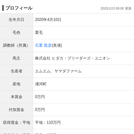
プロフィール
2025/1/23 00:00
生年月日
2020年4月10日
毛色
栗毛
調教師（所属）
石栗 龍彦
(美浦)
馬主
株式会社 ヒダカ・ブリーダーズ・ユニオン
生産者
エムエム、ヤマダファーム
産地
浦河町
本賞金
0万円
付加賞金
0万円
収得賞金：平地
平地：110万円