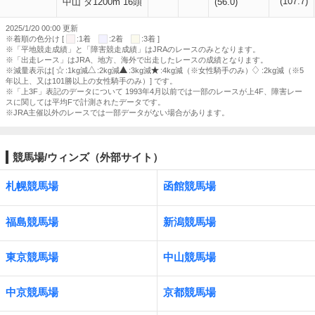
(107.7)
中山 ダ1200m 16頭
(56.0)
2025/1/20 00:00 更新
※着順の色分け [
:1着
:2着
:3着 ]
※「平地競走成績」と「障害競走成績」はJRAのレースのみとなります。
※「出走レース」はJRA、地方、海外で出走したレースの成績となります。
※減量表示は[
:1kg減
:2kg減
:3kg減
:4kg減（※女性騎手のみ）
:2kg減（※5
年以上、又は101勝以上の女性騎手のみ）] です。
※「上3F」表記のデータについて 1993年4月以前では一部のレースが上4F、障害レー
スに関しては平均Fで計測されたデータです。
※JRA主催以外のレースでは一部データがない場合があります。
競馬場/ウィンズ（外部サイト）
札幌競馬場
函館競馬場
福島競馬場
新潟競馬場
東京競馬場
中山競馬場
中京競馬場
京都競馬場