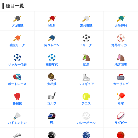
種目一覧
MLB
プロ野球
高校野球
大学野球
独立リーグ
侍ジャパン
Jリーグ
海外サッカー
サッカー代表
高校年代
競馬
地方競馬
ボートレース
大相撲
フィギュア
カーリング
格闘技
ゴルフ
テニス
卓球
F1
バドミントン
バレーボール
ラグビー