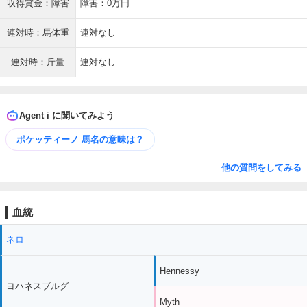
収得賞金：障害
障害：0万円
連対時：馬体重
連対なし
連対時：斤量
連対なし
Agent i に聞いてみよう
ポケッティーノ 馬名の意味は？
他の質問をしてみる
血統
ネロ
Hennessy
ヨハネスブルグ
Myth