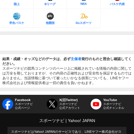
NBA
陸上
Bリーグ
バスケ代表
学生バスケ
他競技
Doスポーツ
結果・成績・オッズなどのデータは、必ず
主催者
発行のものと照合し確認してく
ださい。
スポーツナビの競馬コンテンツのページ上に掲載されている情報の内容に関して
は万全を期しておりますが、その内容の正確性および安全性を保証するものでは
ありません。当該情報に基づいて被ったいかなる損害についても、LINEヤフー
株式会社および情報提供者は一切の責任を負いかねます。
Facebook
X(旧Twitter)
YouTube
スポーツナビ
スポーツナビ
スポーツナビ
公式ページ
公式アカウント
公式チャンネル
スポーツナビ
Yahoo! JAPAN
スポーツナビはYahoo! JAPANのサービスであり、LINEヤフー株式会社がス