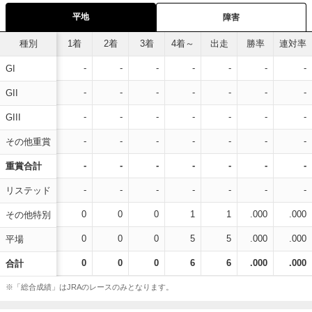
平地
障害
種別
1着
2着
3着
4着～
出走
勝率
連対率
-
-
-
-
-
-
-
GI
-
-
-
-
-
-
-
GII
-
-
-
-
-
-
-
GIII
-
-
-
-
-
-
-
その他重賞
-
-
-
-
-
-
-
重賞合計
-
-
-
-
-
-
-
リステッド
0
0
0
1
1
.000
.000
その他特別
0
0
0
5
5
.000
.000
平場
0
0
0
6
6
.000
.000
合計
※「総合成績」はJRAのレースのみとなります。