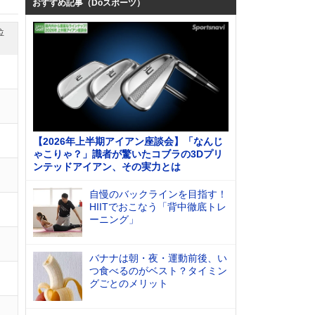
おすすめ記事（Doスポーツ）
位
【2026年上半期アイアン座談会】「なんじ
ゃこりゃ？」識者が驚いたコブラの3Dプリ
ンテッドアイアン、その実力とは
自慢のバックラインを目指す！
HIITでおこなう「背中徹底トレ
ーニング」
バナナは朝・夜・運動前後、い
つ食べるのがベスト？タイミン
グごとのメリット