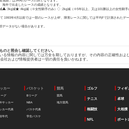
走成績」はJRAのレースのみとなります。
方、海外で出走したレースの成績となります。
g減
:3kg減
:4kg減（※女性騎手のみ）
:2kg減（※5年以上、又は101勝以上の女性騎手
て 1993年4月以前では一部のレースが上4F、障害レースに関しては平均Fで計測されたデ
一部データがない場合があります。
ものと照合し確認してください。
いる情報の内容に関しては万全を期しておりますが、その内容の正確性およ
式会社および情報提供者は一切の責任を負いかねます。
ッカー
バスケット
競馬
ゴルフ
フィギ
リーグ
Bリーグ
競馬
テニス
卓球
外サッカー
NBA
地方競馬
格闘技
大相撲
ッカー代表
バスケ代表
校年代
学生バスケ
NFL
ボート