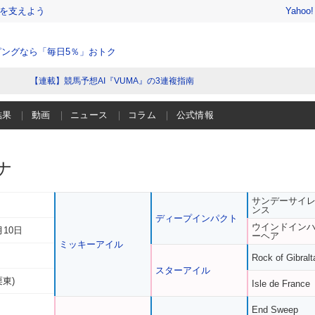
を支えよう
Yahoo
ングなら「毎日5％」おトク
【連載】競馬予想AI『VUMA』の3連複指南
結果
動画
ニュース
コラム
公式情報
ナ
サンデーサイ
ンス
ディープインパクト
ウインドイン
月10日
ーヘア
ミッキーアイル
Rock of Gibralt
スターアイル
栗東)
Isle de France
End Sweep