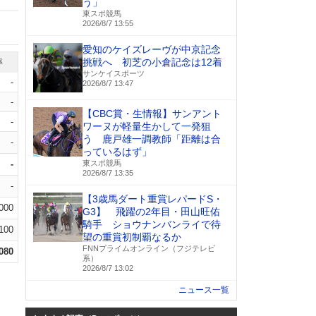
う」
東スポ競馬
2026/8/7 13:55
愛知のケイズレーヴが中京記念
挑戦へ 初芝の小倉記念は12着
率
サンケイスポーツ
-
2026/8/7 13:47
-
【CBC賞・生情報】サンアント
-
ワーヌが軽量生かして一発狙
う 鹿戸雄一調教師「距離は合
-
っているはず」
-
東スポ競馬
2026/8/7 13:35
-
【3歳馬ダート重賞レパードS・
.000
G3】 飛躍の2年目・田山旺佑
騎手 ショウナンバンライで待
.100
望の重賞初制覇なるか
FNNプライムオンライン（フジテレビ
.080
系）
2026/8/7 13:02
ニュース一覧