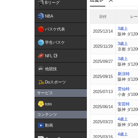
Bリーグ
NBA
日付
レー
3歳上
バスケ代表
2025/12/14
阪神 ダ120
学生バスケ
3歳上
2025/11/29
京都 ダ120
NFL
3歳上
2025/09/27
阪神 ダ120
他競技
新涼特
2025/09/15
阪神 ダ120
Doスポーツ
雲仙特
2025/07/13
サービス
小倉 ダ100
toto
安芸特
2025/06/14
阪神 ダ120
コンテンツ
4歳上
2025/03/23
阪神 ダ140
動画
4歳上
2025/03/16