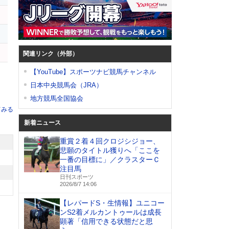
タ
関連リンク（外部）
【YouTube】スポーツナビ競馬チャンネル
日本中央競馬会（JRA）
地方競馬全国協会
てみる
新着ニュース
重賞２着４回クロジシジョー、
悲願のタイトル獲りへ「ここを
一番の目標に」／クラスターＣ
注目馬
日刊スポーツ
2026/8/7 14:06
【レパードS・生情報】ユニコー
ンS2着メルカントゥールは成長
顕著「信用できる状態だと思