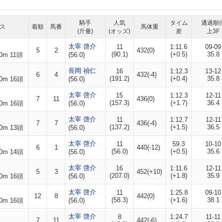
騎手
人気
タイム
通過順
ス
着順
馬番
馬体重
(斤量)
(オッズ)
差
上3F
太宰 啓介
11
1:11.6
09-09
5
2
432(0)
(90.1)
(+0.5)
35.8
0m 11頭
(56.0)
長岡 禎仁
16
1:12.3
13-12
6
4
432(-4)
(191.2)
(+0.4)
35.8
0m 16頭
(56.0)
太宰 啓介
15
1:12.3
12-11
7
11
436(0)
(157.3)
(+1.7)
36.4
0m 16頭
(56.0)
太宰 啓介
11
1:12.7
12-11
7
7
436(-4)
(137.2)
(+1.5)
36.5
0m 13頭
(56.0)
太宰 啓介
11
59.3
10-10
6
1
440(-12)
(56.0)
(+0.5)
35.6
0m 14頭
(56.0)
太宰 啓介
16
1:11.6
12-11
5
3
452(+10)
(207.0)
(+1.8)
35.9
0m 16頭
(56.0)
太宰 啓介
11
1:25.8
09-10
12
8
442(0)
(58.3)
(+1.6)
38.1
0m 16頭
(56.0)
太宰 啓介
8
1:24.7
11-11
7
11
442(-6)