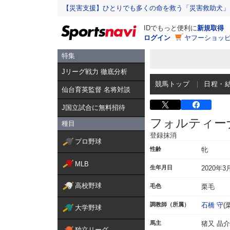
【災害支援】ひとりでも多くの命を救う「災害救助犬」
IDでもっと便利に
新規取得
ログイン
ヤフーショッピ
特集
Jリーグ戦力 徹底分析
競馬トップ
日程・
仙台育英監督 名将対談
J国立試合に無料招待
フォルティー
種目
登録抹消
プロ野球
性齢
牝
MLB
生年月日
2020年3
高校野球
毛色
栗毛
調教師（所属）
石橋 守
(
大学野球
馬主
猪又 晶介
独立リーグ