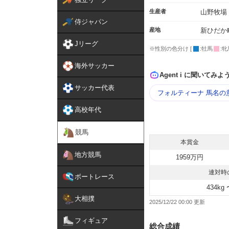
生産者
山野牧場
侍ジャパン
産地
新ひだか
Jリーグ
※性別の色分け [
:牡馬
:牝
海外サッカー
Agent i に聞いてみよ
サッカー代表
フォルティーナ 馬名の
高校年代
競馬
本賞金
地方競馬
1959万円
連対時
ボートレース
434kg 
大相撲
2025/12/22 00:00
フィギュア
総合成績