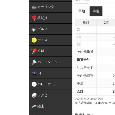
カーリング
平地
障害
格闘技
種別
1着
ゴルフ
GI
-
GII
-
テニス
GIII
-
卓球
その他重賞
-
重賞合計
-
バドミントン
リステッド
-
F1
その他特別
0
平場
2
バレーボール
合計
2
ラグビー
2025/12/22 00:00 更新
※「総合成績」はJRAのレー
陸上
出走レース