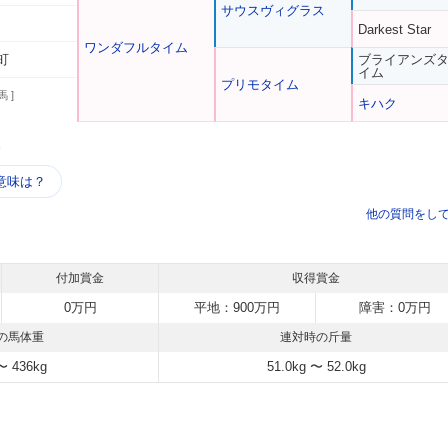
サウスヴィグラス
Darkest Star
ワンダフルタイム
町
ブライアンズ
イム
プリモタイム
馬 ]
キハク
う
意味は？
他の質問をし
付加賞金
収得賞金
0万円
平地：900万円
障害：0万円
の馬体重
連対時の斤量
〜 436kg
51.0kg 〜 52.0kg