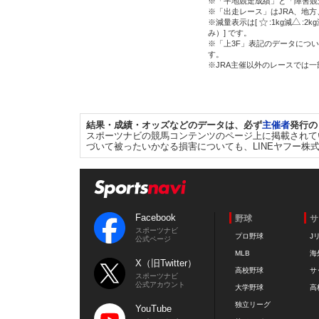
※「平地競走成績」と「障害競
※「出走レース」はJRA、地
※減量表示は[
:1kg減
:2k
み）] です。
※「上3F」表記のデータについ
す。
※JRA主催以外のレースでは
結果・成績・オッズなどのデータは、必ず
主催者
発行の
スポーツナビの競馬コンテンツのページ上に掲載されて
づいて被ったいかなる損害についても、LINEヤフー株
Facebook
野球
サ
スポーツナビ
プロ野球
J
公式ページ
MLB
海
X（旧Twitter）
高校野球
サ
スポーツナビ
公式アカウント
大学野球
高
独立リーグ
YouTube