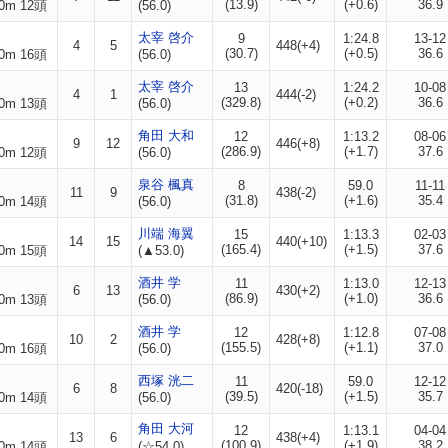
(13.9)
(+0.6)
36.9
0m 12頭
(56.0)
太宰 啓介
9
1:24.8
13-12
4
5
448(+4)
(30.7)
(+0.5)
36.6
0m 16頭
(56.0)
太宰 啓介
13
1:24.2
10-08
4
1
444(-2)
(329.8)
(+0.2)
36.6
0m 13頭
(56.0)
角田 大和
12
1:13.2
08-06
9
12
446(+8)
(286.9)
(+1.7)
37.6
0m 12頭
(56.0)
泉谷 楓真
8
59.0
11-11
11
9
438(-2)
(31.8)
(+1.6)
35.4
0m 14頭
(56.0)
川端 海翼
15
1:13.3
02-03
14
15
440(+10)
(165.4)
(+1.5)
37.6
0m 15頭
(▲53.0)
酒井 学
11
1:13.0
12-13
6
13
430(+2)
(86.9)
(+1.0)
36.6
0m 13頭
(56.0)
酒井 学
12
1:12.8
07-08
10
2
428(+8)
(155.5)
(+1.1)
37.0
0m 16頭
(56.0)
西塚 洸二
11
59.0
12-12
6
8
420(-18)
(39.5)
(+1.5)
35.7
0m 14頭
(56.0)
角田 大河
12
1:13.1
04-04
13
6
438(+4)
(100.9)
(+1.9)
38.2
0m 14頭
(☆54.0)