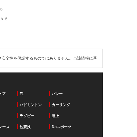
の
ータで
び安全性を保証するものではありません。当該情報に基
ュア
F1
バレー
バドミントン
カーリング
ラグビー
陸上
レース
他競技
Doスポーツ