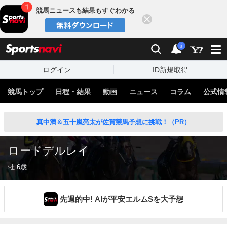
競馬ニュースも結果もすぐわかる
閉じる
スポーツナビ
検索
通知
i
ログイン
ID新規取得
競馬トップ
日程・結果
動画
ニュース
コラム
公式情
真中満＆五十嵐亮太が佐賀競馬予想に挑戦！（PR）
ロードデルレイ
牡 6歳
先週的中! AIが平安エルムSを大予想