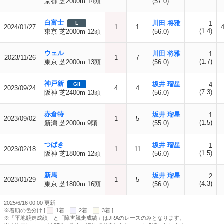
京都 芝2000m 14頭
(57.0)
白富士
川田 将雅
1
L
2024/01/27
1
1
(1.4)
東京 芝2000m 12頭
(56.0)
ウェル
川田 将雅
1
2023/11/26
1
7
(1.7)
東京 芝2000m 13頭
(56.0)
神戸新
坂井 瑠星
4
GII
2023/09/24
4
4
(7.3)
阪神 芝2400m 13頭
(56.0)
赤倉特
坂井 瑠星
1
2023/09/02
1
5
(1.5)
新潟 芝2000m 9頭
(55.0)
つばき
坂井 瑠星
1
2023/02/18
1
11
(1.5)
阪神 芝1800m 12頭
(56.0)
新馬
坂井 瑠星
2
2023/01/29
1
5
(4.3)
東京 芝1800m 16頭
(56.0)
2025/6/16 00:00 更新
※着順の色分け [
:1着
:2着
:3着 ]
※「平地競走成績」と「障害競走成績」はJRAのレースのみとなります。