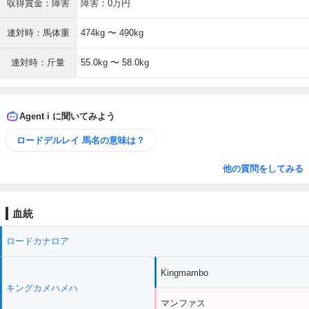
収得賞金：障害
障害：0万円
連対時：馬体重
474kg 〜 490kg
連対時：斤量
55.0kg 〜 58.0kg
Agent i に聞いてみよう
ロードデルレイ 馬名の意味は？
他の質問をしてみる
血統
ロードカナロア
Kingmambo
キングカメハメハ
マンファス