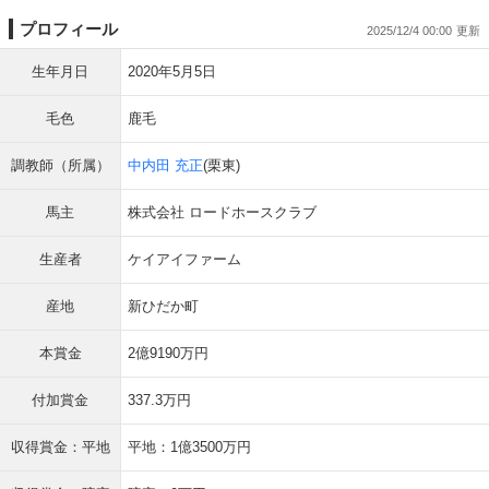
プロフィール
2025/12/4 00:00
生年月日
2020年5月5日
毛色
鹿毛
調教師（所属）
中内田 充正
(栗東)
馬主
株式会社 ロードホースクラブ
生産者
ケイアイファーム
産地
新ひだか町
本賞金
2億9190万円
付加賞金
337.3万円
収得賞金：平地
平地：1億3500万円