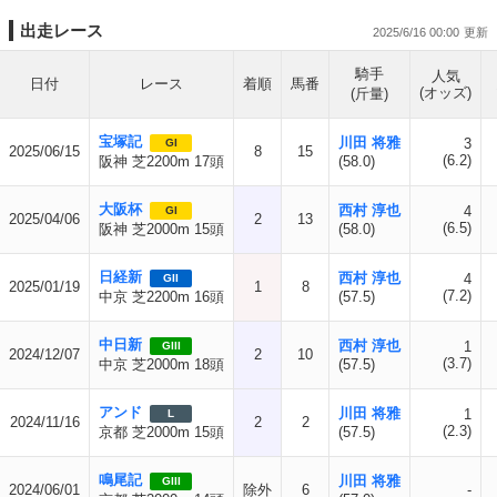
出走レース
2025/6/16 00:00
騎手
人気
日付
レース
着順
馬番
(オッズ)
(斤量)
宝塚記
川田 将雅
3
GI
2025/06/15
8
15
(6.2)
阪神 芝2200m 17頭
(58.0)
大阪杯
西村 淳也
4
GI
2025/04/06
2
13
(6.5)
阪神 芝2000m 15頭
(58.0)
日経新
西村 淳也
4
GII
2025/01/19
1
8
(7.2)
中京 芝2200m 16頭
(57.5)
中日新
西村 淳也
1
GIII
2024/12/07
2
10
(3.7)
中京 芝2000m 18頭
(57.5)
アンド
川田 将雅
1
L
2024/11/16
2
2
(2.3)
京都 芝2000m 15頭
(57.5)
鳴尾記
川田 将雅
GIII
2024/06/01
除外
6
-