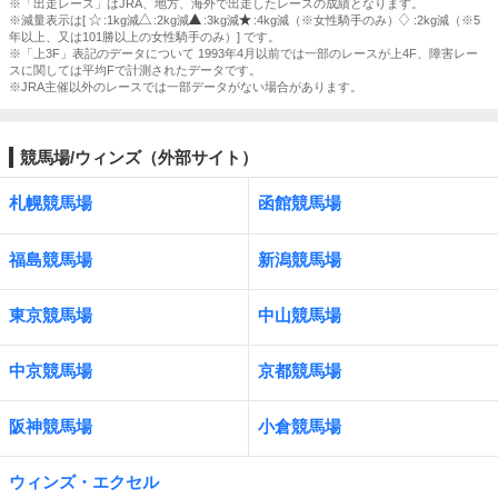
※「出走レース」はJRA、地方、海外で出走したレースの成績となります。
※減量表示は[
:1kg減
:2kg減
:3kg減
:4kg減（※女性騎手のみ）
:2kg減（※5
年以上、又は101勝以上の女性騎手のみ）] です。
※「上3F」表記のデータについて 1993年4月以前では一部のレースが上4F、障害レー
スに関しては平均Fで計測されたデータです。
※JRA主催以外のレースでは一部データがない場合があります。
競馬場/ウィンズ（外部サイト）
札幌競馬場
函館競馬場
福島競馬場
新潟競馬場
東京競馬場
中山競馬場
中京競馬場
京都競馬場
阪神競馬場
小倉競馬場
ウィンズ・エクセル