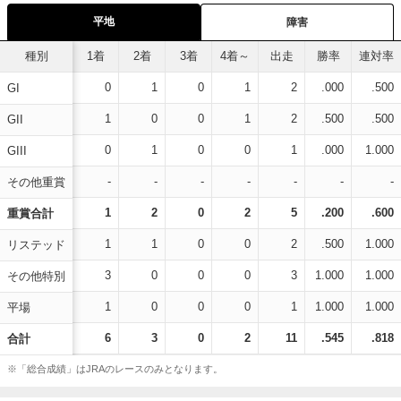
平地
障害
種別
1着
2着
3着
4着～
出走
勝率
連対率
0
1
0
1
2
.000
.500
GI
1
0
0
1
2
.500
.500
GII
0
1
0
0
1
.000
1.000
GIII
-
-
-
-
-
-
-
その他重賞
1
2
0
2
5
.200
.600
重賞合計
1
1
0
0
2
.500
1.000
リステッド
3
0
0
0
3
1.000
1.000
その他特別
1
0
0
0
1
1.000
1.000
平場
6
3
0
2
11
.545
.818
合計
※「総合成績」はJRAのレースのみとなります。