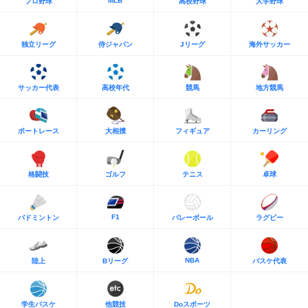
MLB
プロ野球
高校野球
大学野球
独立リーグ
侍ジャパン
Jリーグ
海外サッカー
サッカー代表
高校年代
競馬
地方競馬
ボートレース
大相撲
フィギュア
カーリング
格闘技
ゴルフ
テニス
卓球
F1
バドミントン
バレーボール
ラグビー
NBA
陸上
Bリーグ
バスケ代表
学生バスケ
他競技
Doスポーツ