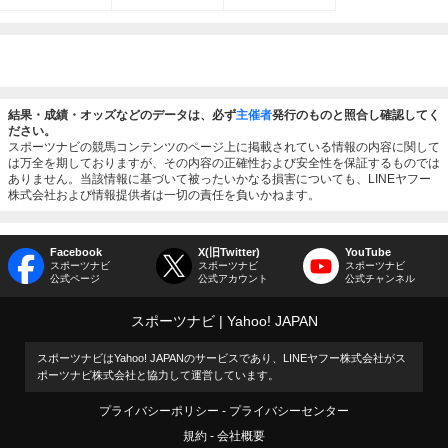
結果・成績・オッズなどのデータは、必ず
主催者
発行のものと照合し確認してく
ださい。
スポーツナビの競馬コンテンツのページ上に掲載されている情報の内容に関して
は万全を期しておりますが、その内容の正確性および安全性を保証するものでは
ありません。当該情報に基づいて被ったいかなる損害についても、LINEヤフー
株式会社および情報提供者は一切の責任を負いかねます。
Facebook
X(旧Twitter)
YouTube
スポーツナビ
スポーツナビ
スポーツナビ
公式ページ
公式アカウント
公式チャンネル
スポーツナビ
Yahoo! JAPAN
スポーツナビはYahoo! JAPANのサービスであり、LINEヤフー株式会社がス
ポーツナビ株式会社と協力して運営しています。
プライバシーポリシー
プライバシーセンター
規約
会社概要