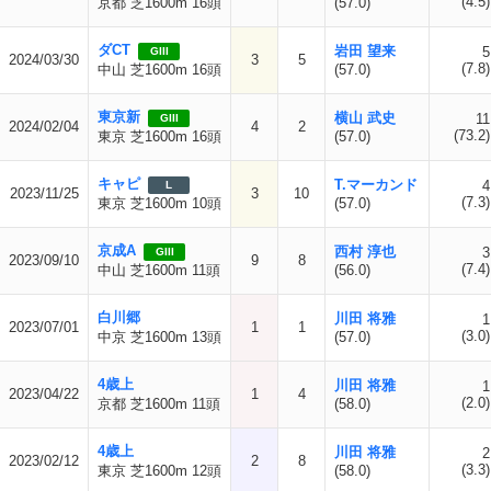
(4.5)
京都 芝1600m 16頭
(57.0)
ダCT
岩田 望来
5
GIII
2024/03/30
3
5
(7.8)
中山 芝1600m 16頭
(57.0)
東京新
横山 武史
11
GIII
2024/02/04
4
2
(73.2)
東京 芝1600m 16頭
(57.0)
キャピ
T.マーカンド
4
L
2023/11/25
3
10
(7.3)
東京 芝1600m 10頭
(57.0)
京成A
西村 淳也
3
GIII
2023/09/10
9
8
(7.4)
中山 芝1600m 11頭
(56.0)
白川郷
川田 将雅
1
2023/07/01
1
1
(3.0)
中京 芝1600m 13頭
(57.0)
4歳上
川田 将雅
1
2023/04/22
1
4
(2.0)
京都 芝1600m 11頭
(58.0)
4歳上
川田 将雅
2
2023/02/12
2
8
(3.3)
東京 芝1600m 12頭
(58.0)