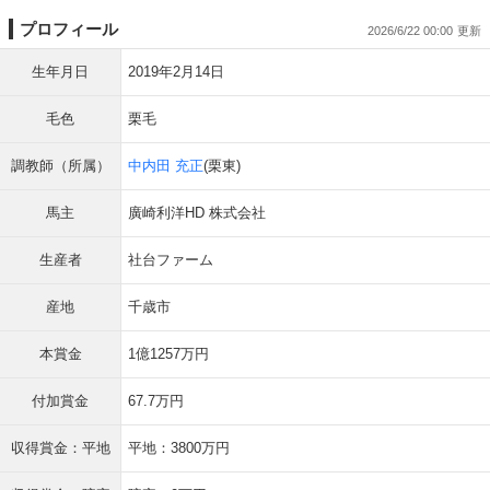
プロフィール
2026/6/22 00:00
生年月日
2019年2月14日
毛色
栗毛
調教師（所属）
中内田 充正
(栗東)
馬主
廣崎利洋HD 株式会社
生産者
社台ファーム
産地
千歳市
本賞金
1億1257万円
付加賞金
67.7万円
収得賞金：平地
平地：3800万円