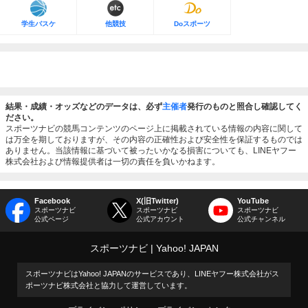
学生バスケ
他競技
Doスポーツ
結果・成績・オッズなどのデータは、必ず
主催者
発行のものと照合し確認してく
ださい。
スポーツナビの競馬コンテンツのページ上に掲載されている情報の内容に関して
は万全を期しておりますが、その内容の正確性および安全性を保証するものでは
ありません。当該情報に基づいて被ったいかなる損害についても、LINEヤフー
株式会社および情報提供者は一切の責任を負いかねます。
Facebook
X(旧Twitter)
YouTube
スポーツナビ
スポーツナビ
スポーツナビ
公式ページ
公式アカウント
公式チャンネル
スポーツナビ
Yahoo! JAPAN
スポーツナビはYahoo! JAPANのサービスであり、LINEヤフー株式会社がス
ポーツナビ株式会社と協力して運営しています。