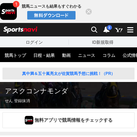
競馬ニュースも結果もすぐわかる
閉じる
スポーツナビ
検索
通知
i
ログイン
ID新規取得
競馬トップ
日程・結果
動画
ニュース
コラム
公式情
真中満＆五十嵐亮太が佐賀競馬予想に挑戦！（PR）
アスクコンナモンダ
せん 登録抹消
無料アプリで競馬情報をチェックする