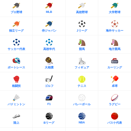
MLB
プロ野球
高校野球
大学野球
独立リーグ
侍ジャパン
Jリーグ
海外サッカー
サッカー代表
高校年代
競馬
地方競馬
ボートレース
大相撲
フィギュア
カーリング
格闘技
ゴルフ
テニス
卓球
F1
バドミントン
バレーボール
ラグビー
NBA
陸上
Bリーグ
バスケ代表