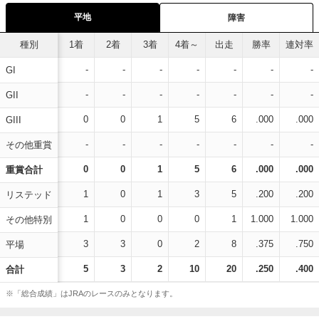
平地
障害
種別
1着
2着
3着
4着～
出走
勝率
連対率
-
-
-
-
-
-
-
GI
-
-
-
-
-
-
-
GII
0
0
1
5
6
.000
.000
GIII
-
-
-
-
-
-
-
その他重賞
0
0
1
5
6
.000
.000
重賞合計
1
0
1
3
5
.200
.200
リステッド
1
0
0
0
1
1.000
1.000
その他特別
3
3
0
2
8
.375
.750
平場
5
3
2
10
20
.250
.400
合計
※「総合成績」はJRAのレースのみとなります。