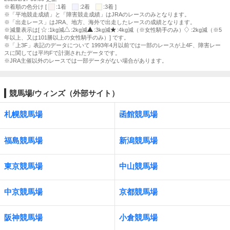
※着順の色分け [
:1着
:2着
:3着 ]
※「平地競走成績」と「障害競走成績」はJRAのレースのみとなります。
※「出走レース」はJRA、地方、海外で出走したレースの成績となります。
※減量表示は[
:1kg減
:2kg減
:3kg減
:4kg減（※女性騎手のみ）
:2kg減（※5
年以上、又は101勝以上の女性騎手のみ）] です。
※「上3F」表記のデータについて 1993年4月以前では一部のレースが上4F、障害レー
スに関しては平均Fで計測されたデータです。
※JRA主催以外のレースでは一部データがない場合があります。
競馬場/ウィンズ（外部サイト）
札幌競馬場
函館競馬場
福島競馬場
新潟競馬場
東京競馬場
中山競馬場
中京競馬場
京都競馬場
阪神競馬場
小倉競馬場