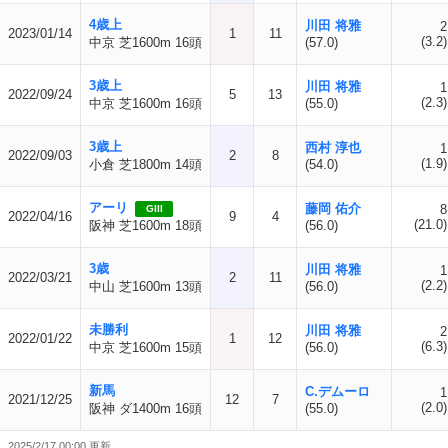
4歳上
川田 将雅
2
2023/01/14
1
11
(3.2)
中京 芝1600m 16頭
(57.0)
3歳上
川田 将雅
1
2022/09/24
5
13
(2.3)
中京 芝1600m 16頭
(55.0)
3歳上
西村 淳也
1
2022/09/03
2
8
(1.9)
小倉 芝1800m 14頭
(54.0)
アーリ
藤岡 佑介
8
GIII
2022/04/16
9
4
(21.0)
阪神 芝1600m 18頭
(56.0)
3歳
川田 将雅
1
2022/03/21
2
11
(2.2)
中山 芝1600m 13頭
(56.0)
未勝利
川田 将雅
2
2022/01/22
1
12
(6.3)
中京 芝1600m 15頭
(56.0)
新馬
C.デムーロ
1
2021/12/25
12
7
(2.0)
阪神 ダ1400m 16頭
(55.0)
2025/2/17 00:00 更新