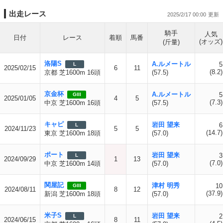
出走レース
2025/2/17 00:00
騎手
人気
日付
レース
着順
馬番
(オッズ)
(斤量)
洛陽S
A.ルメートル
5
L
2025/02/15
6
11
(8.2)
京都 芝1600m 16頭
(57.5)
京金杯
A.ルメートル
5
GIII
2025/01/05
4
5
(7.3)
中京 芝1600m 16頭
(57.5)
キャピ
岩田 望来
6
L
2024/11/23
5
5
(14.7)
東京 芝1600m 18頭
(57.0)
ポート
岩田 望来
3
L
2024/09/29
1
13
(7.0)
中京 芝1600m 14頭
(57.0)
関屋記
津村 明秀
10
GIII
2024/08/11
8
12
(37.9)
新潟 芝1600m 18頭
(57.0)
米子S
岩田 望来
2
L
2024/06/15
8
11