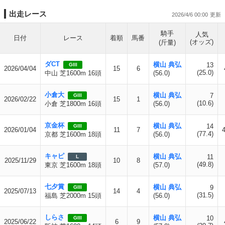
出走レース
2026/4/6 00:00
騎手
人気
日付
レース
着順
馬番
(オッズ)
(斤量)
ダCT
横山 典弘
13
GIII
2026/04/04
15
6
(25.0)
中山 芝1600m 16頭
(56.0)
小倉大
横山 典弘
7
GIII
2026/02/22
15
1
(10.6)
小倉 芝1800m 16頭
(56.0)
京金杯
横山 典弘
14
GIII
2026/01/04
11
7
(77.4)
京都 芝1600m 18頭
(56.0)
キャピ
横山 典弘
11
L
2025/11/29
10
8
(49.8)
東京 芝1600m 18頭
(57.0)
七夕賞
横山 典弘
9
GIII
2025/07/13
14
4
(31.5)
福島 芝2000m 15頭
(56.0)
しらさ
横山 典弘
10
GIII
2025/06/22
6
9