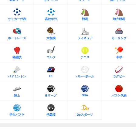
サッカー代表
高校年代
競馬
地方競馬
ボートレース
大相撲
フィギュア
カーリング
格闘技
ゴルフ
テニス
卓球
F1
バドミントン
バレーボール
ラグビー
NBA
陸上
Bリーグ
バスケ代表
学生バスケ
他競技
Doスポーツ