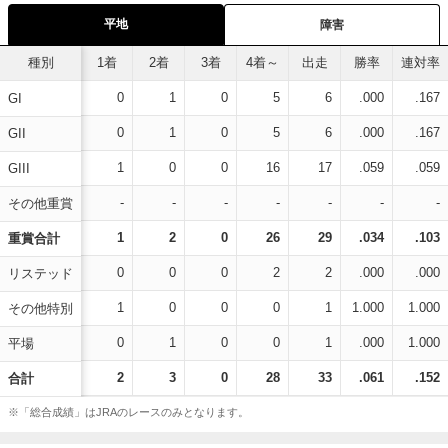
平地
障害
種別
1着
2着
3着
4着～
出走
勝率
連対率
0
1
0
5
6
.000
.167
GI
0
1
0
5
6
.000
.167
GII
1
0
0
16
17
.059
.059
GIII
-
-
-
-
-
-
-
その他重賞
1
2
0
26
29
.034
.103
重賞合計
0
0
0
2
2
.000
.000
リステッド
1
0
0
0
1
1.000
1.000
その他特別
0
1
0
0
1
.000
1.000
平場
2
3
0
28
33
.061
.152
合計
※「総合成績」はJRAのレースのみとなります。