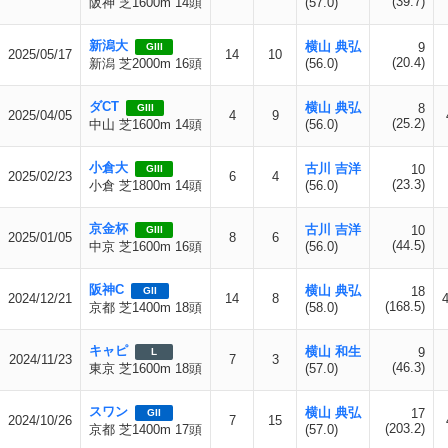
(39.7)
阪神 芝1600m 14頭
(57.0)
新潟大
横山 典弘
9
GIII
2025/05/17
14
10
(20.4)
新潟 芝2000m 16頭
(56.0)
ダCT
横山 典弘
8
GIII
2025/04/05
4
9
(25.2)
中山 芝1600m 14頭
(56.0)
小倉大
古川 吉洋
10
GIII
2025/02/23
6
4
(23.3)
小倉 芝1800m 14頭
(56.0)
京金杯
古川 吉洋
10
GIII
2025/01/05
8
6
(44.5)
中京 芝1600m 16頭
(56.0)
阪神C
横山 典弘
18
GII
2024/12/21
14
8
(168.5)
京都 芝1400m 18頭
(58.0)
キャピ
横山 和生
9
L
2024/11/23
7
3
(46.3)
東京 芝1600m 18頭
(57.0)
スワン
横山 典弘
17
GII
2024/10/26
7
15
(203.2)
京都 芝1400m 17頭
(57.0)