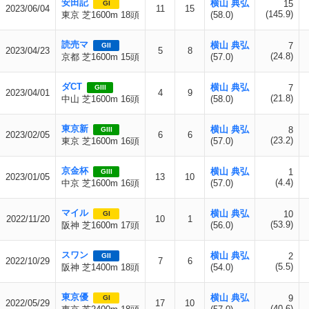
安田記
横山 典弘
15
GI
2023/06/04
11
15
(145.9)
東京 芝1600m 18頭
(58.0)
読売マ
横山 典弘
7
GII
2023/04/23
5
8
(24.8)
京都 芝1600m 15頭
(57.0)
ダCT
横山 典弘
7
GIII
2023/04/01
4
9
(21.8)
中山 芝1600m 16頭
(58.0)
東京新
横山 典弘
8
GIII
2023/02/05
6
6
(23.2)
東京 芝1600m 16頭
(57.0)
京金杯
横山 典弘
1
GIII
2023/01/05
13
10
(4.4)
中京 芝1600m 16頭
(57.0)
マイル
横山 典弘
10
GI
2022/11/20
10
1
(53.9)
阪神 芝1600m 17頭
(56.0)
スワン
横山 典弘
2
GII
2022/10/29
7
6
(5.5)
阪神 芝1400m 18頭
(54.0)
東京優
横山 典弘
9
GI
2022/05/29
17
10
(40.6)