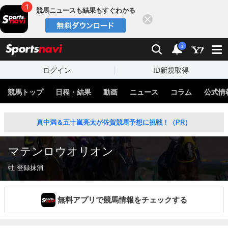
競馬ニュースも結果もすぐわかる
閉じる
スポーツナビ
検索
通知
i
ログイン
ID新規取得
競馬トップ
日程・結果
動画
ニュース
コラム
公式情
真中満＆五十嵐亮太が佐賀競馬予想に挑戦！（PR）
マテンロウオリオン
牡 登録抹消
無料アプリで競馬情報をチェックする