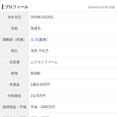
プロフィール
2026/4/16 00:00
生年月日
2019年2月20日
毛色
黒鹿毛
調教師（所属）
昆 貢
(栗東)
馬主
寺田 千代乃
生産者
ムラカミファーム
産地
新冠町
本賞金
1億5110万円
付加賞金
212.8万円
収得賞金：平地
平地：6200万円