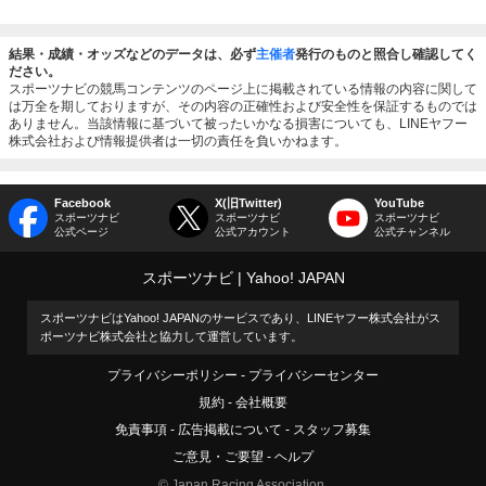
結果・成績・オッズなどのデータは、必ず
主催者
発行のものと照合し確認してく
ださい。
スポーツナビの競馬コンテンツのページ上に掲載されている情報の内容に関して
は万全を期しておりますが、その内容の正確性および安全性を保証するものでは
ありません。当該情報に基づいて被ったいかなる損害についても、LINEヤフー
株式会社および情報提供者は一切の責任を負いかねます。
Facebook
X(旧Twitter)
YouTube
スポーツナビ
スポーツナビ
スポーツナビ
公式ページ
公式アカウント
公式チャンネル
スポーツナビ
Yahoo! JAPAN
スポーツナビはYahoo! JAPANのサービスであり、LINEヤフー株式会社がス
ポーツナビ株式会社と協力して運営しています。
プライバシーポリシー
プライバシーセンター
規約
会社概要
免責事項
広告掲載について
スタッフ募集
ご意見・ご要望
ヘルプ
© Japan Racing Association.