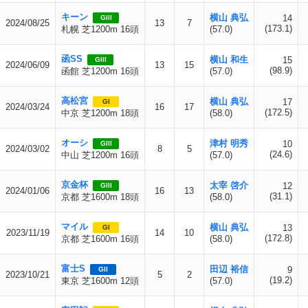
キーン
横山 典弘
14
GIII
2024/08/25
13
7
(173.1)
札幌 芝1200m 16頭
(57.0)
函SS
横山 和生
15
GIII
2024/06/09
13
15
(98.9)
函館 芝1200m 16頭
(57.0)
高松宮
横山 典弘
17
GI
2024/03/24
16
17
(172.5)
中京 芝1200m 18頭
(58.0)
オーシ
津村 明秀
10
GIII
2024/03/02
8
5
(24.6)
中山 芝1200m 16頭
(57.0)
京金杯
太宰 啓介
12
GIII
2024/01/06
16
13
(31.1)
京都 芝1600m 18頭
(58.0)
マイル
横山 典弘
13
GI
2023/11/19
14
10
(172.8)
京都 芝1600m 16頭
(58.0)
富士S
田辺 裕信
9
GII
2023/10/21
5
2
(19.2)
東京 芝1600m 12頭
(57.0)