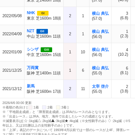
東京 芝2400m 18頭
(57.0)
NHK
横山 典弘
3
GI
2022/05/08
2
1
(6.8)
東京 芝1600m 18頭
(57.0)
NZT
横山 典弘
1
GII
2022/04/09
2
1
(2.3)
中山 芝1600m 11頭
(56.0)
シンザ
横山 典弘
4
GIII
2022/01/09
1
10
(10.2)
中京 芝1600m 15頭
(56.0)
万両賞
横山 典弘
6
2021/12/25
1
6
(8.1)
阪神 芝1400m 11頭
(55.0)
新馬
太宰 啓介
2
2021/12/12
2
11
(3.8)
阪神 芝1600m 17頭
(55.0)
2026/4/6 00:00 更新
※着順の色分け [
:1着
:2着
:3着 ]
※「平地競走成績」と「障害競走成績」はJRAのレースのみとなります。
※「出走レース」はJRA、地方、海外で出走したレースの成績となります。
※減量表示は[
:1kg減
:2kg減
:3kg減
:4kg減（※女性騎手のみ）
:2kg減（※5
年以上、又は101勝以上の女性騎手のみ）] です。
※「上3F」表記のデータについて 1993年4月以前では一部のレースが上4F、障害レー
スに関しては平均Fで計測されたデータです。