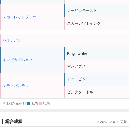
ノーザンテースト
スカーレットブーケ
スカーレツトインク
パルテノン
Kingmambo
キングカメハメハ
マンファス
トニービン
レディパステル
ピンクタートル
※性別の色分け [
:牡馬
:牝馬 ]
総合成績
2026/4/16 00:00