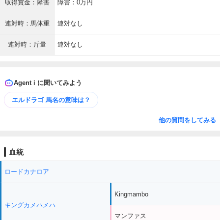
収得賞金：障害
障害：0万円
連対時：馬体重
連対なし
連対時：斤量
連対なし
Agent i に聞いてみよう
エルドラゴ 馬名の意味は？
他の質問をしてみる
血統
ロードカナロア
Kingmambo
キングカメハメハ
マンファス