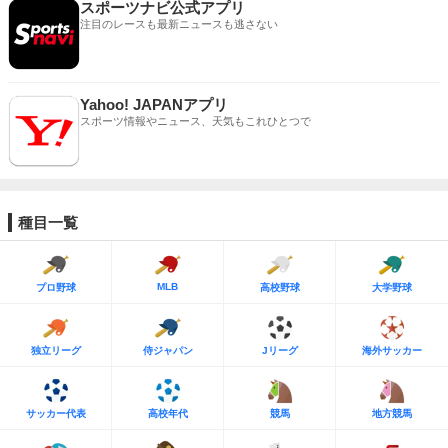
スポーツナビ公式アプリ
注目のレースも最新ニュースも逃さない
Yahoo! JAPANアプリ
スポーツ情報やニュース、天気もこれひとつで
種目一覧
MLB
プロ野球
高校野球
大学野球
独立リーグ
侍ジャパン
Jリーグ
海外サッカー
サッカー代表
高校年代
競馬
地方競馬