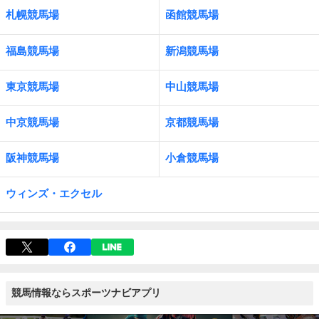
札幌競馬場
函館競馬場
福島競馬場
新潟競馬場
東京競馬場
中山競馬場
中京競馬場
京都競馬場
阪神競馬場
小倉競馬場
ウィンズ・エクセル
競馬情報ならスポーツナビアプリ