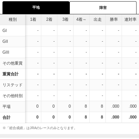
平地
障害
種別
1着
2着
3着
4着～
出走
勝率
連対率
-
-
-
-
-
-
-
GI
-
-
-
-
-
-
-
GII
-
-
-
-
-
-
-
GIII
-
-
-
-
-
-
-
その他重賞
-
-
-
-
-
-
-
重賞合計
-
-
-
-
-
-
-
リステッド
-
-
-
-
-
-
-
その他特別
0
0
0
8
8
.000
.000
平場
0
0
0
8
8
.000
.000
合計
※「総合成績」はJRAのレースのみとなります。