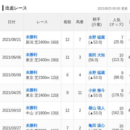
出走レース
2021/8/23 00:00
騎手
人気
日付
レース
着順
馬番
(オッズ)
(斤量)
未勝利
永野 猛蔵
7
2021/08/21
12
7
(25.9)
新潟 芝2400m 16頭
(▲53.0)
未勝利
柴田 大知
10
2021/06/06
11
3
(113.3)
東京 芝2400m 18頭
(56.0)
未勝利
永野 猛蔵
9
2021/05/09
6
4
(98.0)
東京 芝2300m 12頭
(▲53.0)
未勝利
小林 脩斗
9
2021/04/25
9
11
(178.5)
東京 芝2400m 12頭
(▲53.0)
未勝利
横山 琉人
10
2021/04/10
12
2
(162.3)
中山 ダ1800m 13頭
(▲53.0)
未勝利
亀田 温心
16
2021/03/27
7
2