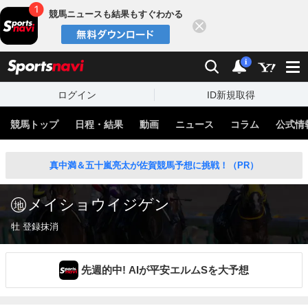
競馬ニュースも結果もすぐわかる
閉じる
スポーツナビ
検索
通知
i
ログイン
ID新規取得
競馬トップ
日程・結果
動画
ニュース
コラム
公式情
真中満＆五十嵐亮太が佐賀競馬予想に挑戦！（PR）
メイショウイジゲン
牡 登録抹消
先週的中! AIが平安エルムSを大予想