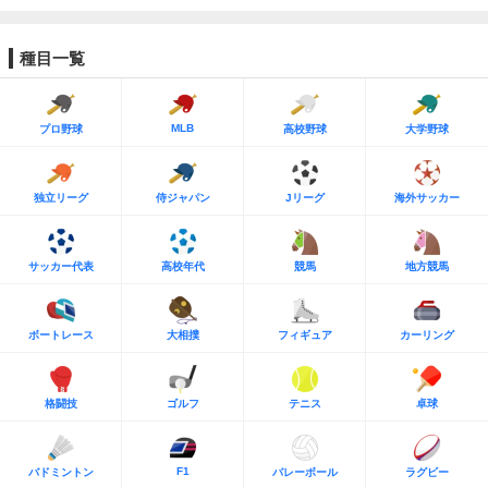
種目一覧
MLB
プロ野球
高校野球
大学野球
独立リーグ
侍ジャパン
Jリーグ
海外サッカー
サッカー代表
高校年代
競馬
地方競馬
ボートレース
大相撲
フィギュア
カーリング
格闘技
ゴルフ
テニス
卓球
F1
バドミントン
バレーボール
ラグビー