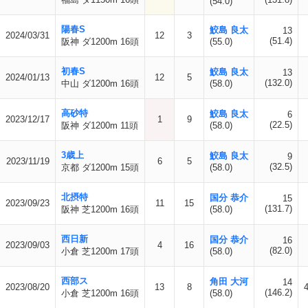
(54.0)
陽春S
鮫島 良太
13
2024/03/31
12
3
(51.4)
阪神 ダ1200m 16頭
(55.0)
初春S
鮫島 良太
13
2024/01/13
12
5
(132.0)
中山 ダ1200m 16頭
(58.0)
高砂特
鮫島 良太
6
2023/12/17
1
9
(22.5)
阪神 ダ1200m 11頭
(58.0)
3歳上
鮫島 良太
9
2023/11/19
6
5
(32.5)
京都 ダ1200m 15頭
(58.0)
北摂特
国分 恭介
15
2023/09/23
11
15
(131.7)
阪神 芝1200m 16頭
(58.0)
西日新
国分 恭介
16
2023/09/03
4
16
(82.0)
小倉 芝1200m 17頭
(58.0)
西部ス
角田 大河
14
2023/08/20
13
8
(146.2)
小倉 芝1200m 16頭
(58.0)