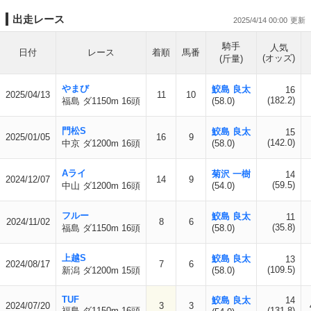
出走レース
2025/4/14 00:00
騎手
人気
日付
レース
着順
馬番
(オッズ)
(斤量)
やまび
鮫島 良太
16
2025/04/13
11
10
(182.2)
福島 ダ1150m 16頭
(58.0)
門松S
鮫島 良太
15
2025/01/05
16
9
(142.0)
中京 ダ1200m 16頭
(58.0)
Aライ
菊沢 一樹
14
2024/12/07
14
9
(59.5)
中山 ダ1200m 16頭
(54.0)
フルー
鮫島 良太
11
2024/11/02
8
6
(35.8)
福島 ダ1150m 16頭
(58.0)
上越S
鮫島 良太
13
2024/08/17
7
6
(109.5)
新潟 ダ1200m 15頭
(58.0)
TUF
鮫島 良太
14
2024/07/20
3
3
福島 ダ1150m 16頭
(131.8)