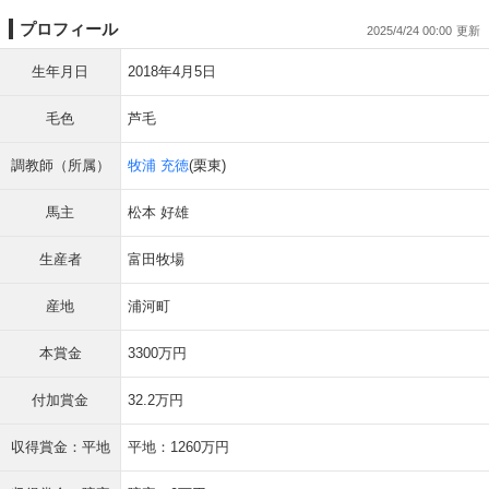
プロフィール
2025/4/24 00:00
生年月日
2018年4月5日
毛色
芦毛
調教師（所属）
牧浦 充徳
(栗東)
馬主
松本 好雄
生産者
富田牧場
産地
浦河町
本賞金
3300万円
付加賞金
32.2万円
収得賞金：平地
平地：1260万円