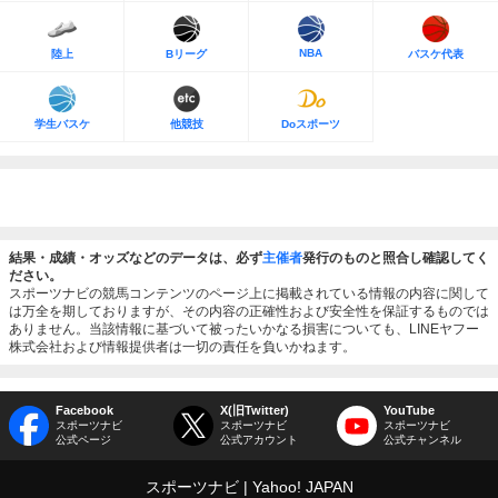
NBA
陸上
Bリーグ
バスケ代表
学生バスケ
他競技
Doスポーツ
結果・成績・オッズなどのデータは、必ず
主催者
発行のものと照合し確認してく
ださい。
スポーツナビの競馬コンテンツのページ上に掲載されている情報の内容に関して
は万全を期しておりますが、その内容の正確性および安全性を保証するものでは
ありません。当該情報に基づいて被ったいかなる損害についても、LINEヤフー
株式会社および情報提供者は一切の責任を負いかねます。
Facebook
X(旧Twitter)
YouTube
スポーツナビ
スポーツナビ
スポーツナビ
公式ページ
公式アカウント
公式チャンネル
スポーツナビ
Yahoo! JAPAN