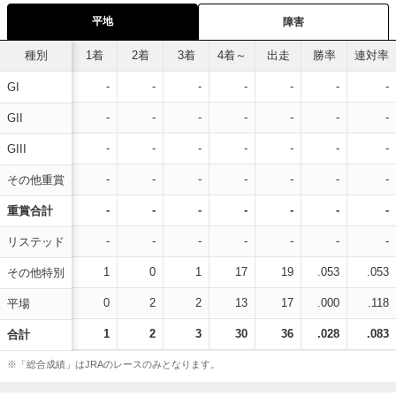
平地
障害
種別
1着
2着
3着
4着～
出走
勝率
連対率
-
-
-
-
-
-
-
GI
-
-
-
-
-
-
-
GII
-
-
-
-
-
-
-
GIII
-
-
-
-
-
-
-
その他重賞
-
-
-
-
-
-
-
重賞合計
-
-
-
-
-
-
-
リステッド
1
0
1
17
19
.053
.053
その他特別
0
2
2
13
17
.000
.118
平場
1
2
3
30
36
.028
.083
合計
※「総合成績」はJRAのレースのみとなります。