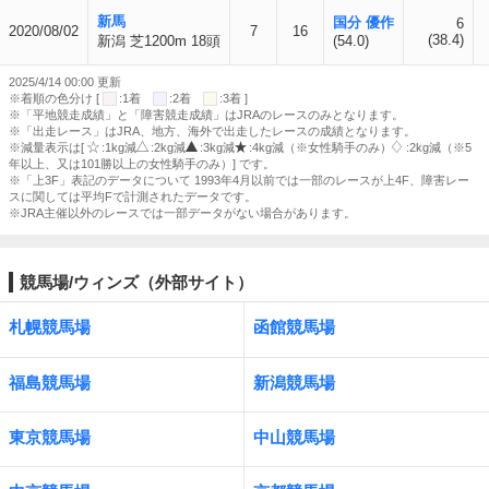
新馬
国分 優作
6
2020/08/02
7
16
(38.4)
新潟 芝1200m 18頭
(54.0)
2025/4/14 00:00 更新
※着順の色分け [
:1着
:2着
:3着 ]
※「平地競走成績」と「障害競走成績」はJRAのレースのみとなります。
※「出走レース」はJRA、地方、海外で出走したレースの成績となります。
※減量表示は[
:1kg減
:2kg減
:3kg減
:4kg減（※女性騎手のみ）
:2kg減（※5
年以上、又は101勝以上の女性騎手のみ）] です。
※「上3F」表記のデータについて 1993年4月以前では一部のレースが上4F、障害レー
スに関しては平均Fで計測されたデータです。
※JRA主催以外のレースでは一部データがない場合があります。
競馬場/ウィンズ（外部サイト）
札幌競馬場
函館競馬場
福島競馬場
新潟競馬場
東京競馬場
中山競馬場