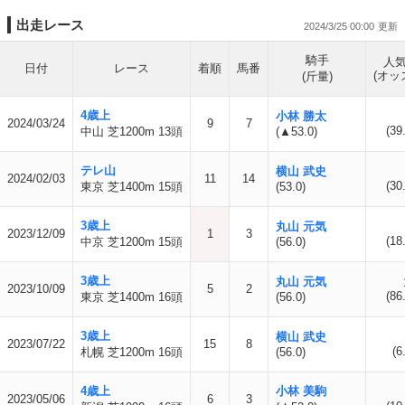
出走レース
2024/3/25 00:00
騎手
人
日付
レース
着順
馬番
(オッ
(斤量)
4歳上
小林 勝太
2024/03/24
9
7
(39
中山 芝1200m 13頭
(▲53.0)
テレ山
横山 武史
2024/02/03
11
14
(30
東京 芝1400m 15頭
(53.0)
3歳上
丸山 元気
2023/12/09
1
3
(18
中京 芝1200m 15頭
(56.0)
3歳上
丸山 元気
2023/10/09
5
2
(86
東京 芝1400m 16頭
(56.0)
3歳上
横山 武史
2023/07/22
15
8
(6
札幌 芝1200m 16頭
(56.0)
4歳上
小林 美駒
2023/05/06
6
3