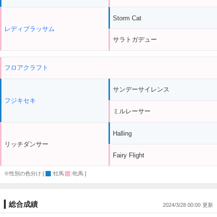
Storm Cat
レディブラッサム
サラトガデュー
フロアクラフト
サンデーサイレンス
フジキセキ
ミルレーサー
Halling
リッチダンサー
Fairy Flight
※性別の色分け [
:牡馬
:牝馬 ]
総合成績
2024/3/28 00:00