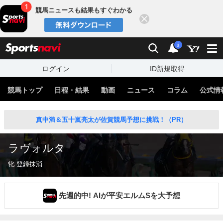
競馬ニュースも結果もすぐわかる
閉じる
スポーツナビ
検索
通知
i
ログイン
ID新規取得
競馬トップ
日程・結果
動画
ニュース
コラム
公式情
真中満＆五十嵐亮太が佐賀競馬予想に挑戦！（PR）
ラヴォルタ
牝 登録抹消
先週的中! AIが平安エルムSを大予想