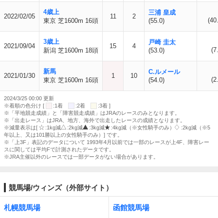
4歳上
三浦 皇成
2022/02/05
11
2
(40
東京 芝1600m 16頭
(55.0)
3歳上
戸崎 圭太
2021/09/04
15
4
(7
新潟 芝1600m 18頭
(53.0)
新馬
C.ルメール
2021/01/30
1
10
(2
東京 芝1600m 16頭
(54.0)
2024/3/25 00:00 更新
※着順の色分け [
:1着
:2着
:3着 ]
※「平地競走成績」と「障害競走成績」はJRAのレースのみとなります。
※「出走レース」はJRA、地方、海外で出走したレースの成績となります。
※減量表示は[
:1kg減
:2kg減
:3kg減
:4kg減（※女性騎手のみ）
:2kg減（※5
年以上、又は101勝以上の女性騎手のみ）] です。
※「上3F」表記のデータについて 1993年4月以前では一部のレースが上4F、障害レー
スに関しては平均Fで計測されたデータです。
※JRA主催以外のレースでは一部データがない場合があります。
競馬場/ウィンズ（外部サイト）
札幌競馬場
函館競馬場