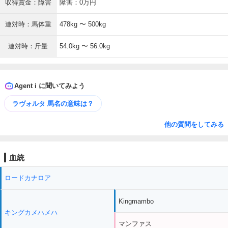
収得賞金：障害
障害：0万円
連対時：馬体重
478kg 〜 500kg
連対時：斤量
54.0kg 〜 56.0kg
Agent i に聞いてみよう
ラヴォルタ 馬名の意味は？
他の質問をしてみる
血統
ロードカナロア
Kingmambo
キングカメハメハ
マンファス