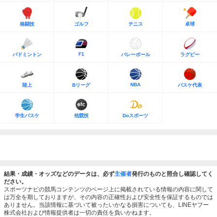
格闘技
ゴルフ
テニス
卓球
F1
バドミントン
バレーボール
ラグビー
NBA
陸上
Bリーグ
バスケ代表
学生バスケ
他競技
Doスポーツ
結果・成績・オッズなどのデータは、必ず
主催者
発行のものと照合し確認してく
ださい。
スポーツナビの競馬コンテンツのページ上に掲載されている情報の内容に関して
は万全を期しておりますが、その内容の正確性および安全性を保証するものでは
ありません。当該情報に基づいて被ったいかなる損害についても、LINEヤフー
株式会社および情報提供者は一切の責任を負いかねます。