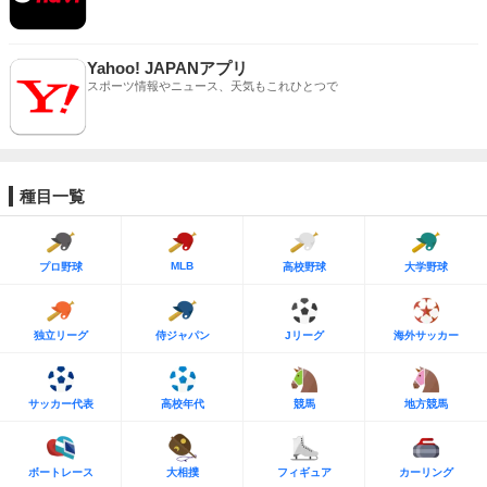
Yahoo! JAPANアプリ
スポーツ情報やニュース、天気もこれひとつで
種目一覧
MLB
プロ野球
高校野球
大学野球
独立リーグ
侍ジャパン
Jリーグ
海外サッカー
サッカー代表
高校年代
競馬
地方競馬
ボートレース
大相撲
フィギュア
カーリング