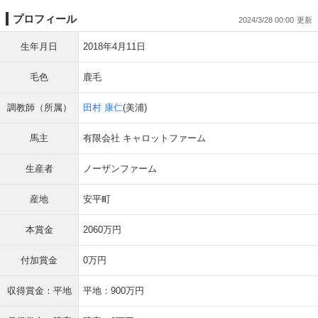
プロフィール
2024/3/28 00:00
生年月日
2018年4月11日
毛色
鹿毛
調教師（所属）
田村 康仁
(美浦)
馬主
有限会社 キャロットファーム
生産者
ノーザンファーム
産地
安平町
本賞金
2060万円
付加賞金
0万円
収得賞金：平地
平地：900万円