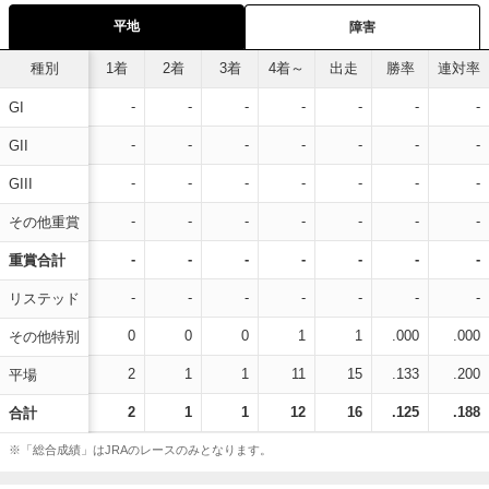
平地
障害
種別
1着
2着
3着
4着～
出走
勝率
連対率
-
-
-
-
-
-
-
GI
-
-
-
-
-
-
-
GII
-
-
-
-
-
-
-
GIII
-
-
-
-
-
-
-
その他重賞
-
-
-
-
-
-
-
重賞合計
-
-
-
-
-
-
-
リステッド
0
0
0
1
1
.000
.000
その他特別
2
1
1
11
15
.133
.200
平場
2
1
1
12
16
.125
.188
合計
※「総合成績」はJRAのレースのみとなります。