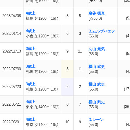
(10
新潟 芝1000m 16頭
(★52.0)
4歳上
泉谷 楓真
2023/04/08
5
5
(5
福島 芝1200m 16頭
(☆55.0)
4歳上
B.ムルザバエフ
2023/01/14
6
3
(4
小倉 芝1200m 18頭
(56.0)
3歳上
丸山 元気
2022/11/13
9
11
(5
福島 芝1200m 16頭
(55.0)
3歳上
横山 武史
2022/07/30
3
11
(4
札幌 芝1200m 16頭
(55.0)
3歳上
横山 武史
2022/07/23
2
2
(17
札幌 芝1200m 13頭
(55.0)
4歳上
横山 武史
2022/05/21
8
7
(36
東京 芝1400m 16頭
(55.0)
4歳上
D.レーン
2022/05/01
10
9
(4
東京 ダ1400m 16頭
(55.0)