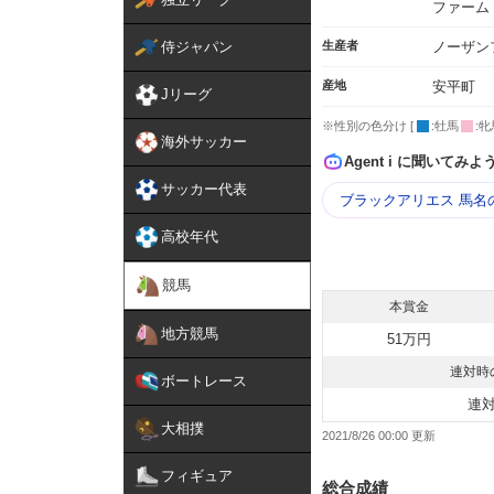
ファーム
侍ジャパン
生産者
ノーザン
産地
安平町
Jリーグ
※性別の色分け [
:牡馬
:牝
海外サッカー
Agent i に聞いてみよ
サッカー代表
ブラックアリエス 馬名
高校年代
競馬
本賞金
地方競馬
51万円
連対時
ボートレース
連
大相撲
2021/8/26 00:00
フィギュア
総合成績