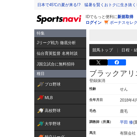
日本で45℃の夏が来る!? 猛暑を賢くおトクに生き抜く
IDでもっと便利に
新規取得
ログイン
ボーナスセレク
特集
Jリーグ戦力 徹底分析
競馬トップ
日程・
仙台育英監督 名将対談
J国立試合に無料招待
ブラックアリ
種目
登録抹消
プロ野球
性齢
せん
MLB
生年月日
2018年4
高校野球
毛色
鹿毛
調教師（所属）
平田 修
(
大学野球
馬主
有限会社
独立リーグ