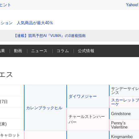
ヒント
Yahoo
ション 人気商品が最大40％
【連載】競馬予想AI『VUMA』の3連複指南
結果
動画
ニュース
コラム
公式情報
エス
サンデーサイ
ンス
ダイワメジャー
スカーレット
月7日
ーケ
カレンブラックヒル
Grindstone
チャールストンハー
バー
Penny’s
栗東)
Valentine
 キャロット
Kingmambo