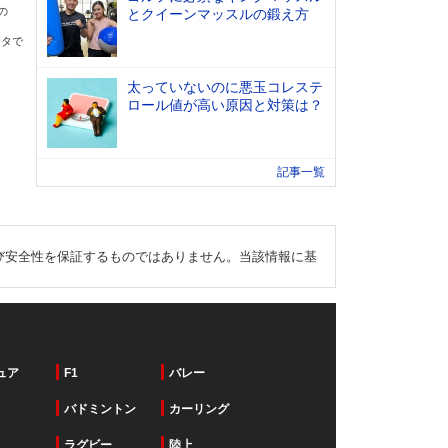
の
とクイーンマッスルの鍛え方
ータで
太っていないのに悪玉コレステ
ロール値が高い原因と対策は？
記事一覧
び安全性を保証するものではありません。当該情報に基
ュア
F1
バレー
バドミントン
カーリング
ラグビー
陸上