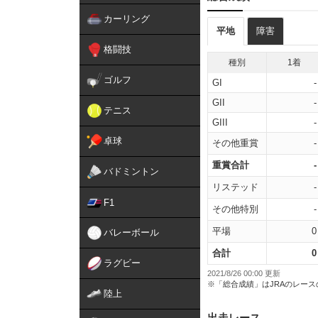
カーリング
平地
障害
格闘技
種別
1着
ゴルフ
GI
-
GII
-
テニス
GIII
-
卓球
その他重賞
-
重賞合計
-
バドミントン
リステッド
-
F1
その他特別
-
平場
0
バレーボール
合計
0
ラグビー
2021/8/26 00:00 更新
※「総合成績」はJRAのレー
陸上
出走レース