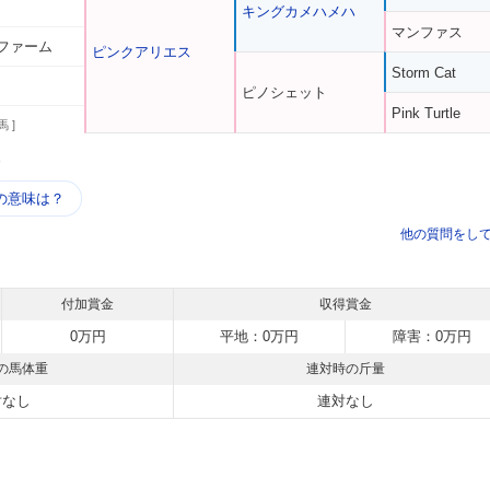
キングカメハメハ
マンファス
ファーム
ピンクアリエス
Storm Cat
ピノシェット
Pink Turtle
馬 ]
う
の意味は？
他の質問をし
付加賞金
収得賞金
0万円
平地：0万円
障害：0万円
の馬体重
連対時の斤量
対なし
連対なし