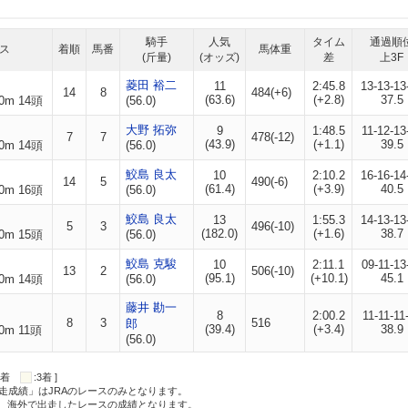
騎手
人気
タイム
通過順
ス
着順
馬番
馬体重
(斤量)
(オッズ)
差
上3F
菱田 裕二
11
2:45.8
13-13-13
14
8
484(+6)
(63.6)
(+2.8)
37.5
0m 14頭
(56.0)
大野 拓弥
9
1:48.5
11-12-13
7
7
478(-12)
(43.9)
(+1.1)
39.5
0m 14頭
(56.0)
鮫島 良太
10
2:10.2
16-16-14
14
5
490(-6)
(61.4)
(+3.9)
40.5
0m 16頭
(56.0)
鮫島 良太
13
1:55.3
14-13-13
5
3
496(-10)
(182.0)
(+1.6)
38.7
0m 15頭
(56.0)
鮫島 克駿
10
2:11.1
09-11-13
13
2
506(-10)
(95.1)
(+10.1)
45.1
0m 14頭
(56.0)
藤井 勘一
8
2:00.2
11-11-11
8
3
516
郎
(39.4)
(+3.4)
38.9
0m 11頭
(56.0)
:2着
:3着 ]
走成績」はJRAのレースのみとなります。
方、海外で出走したレースの成績となります。