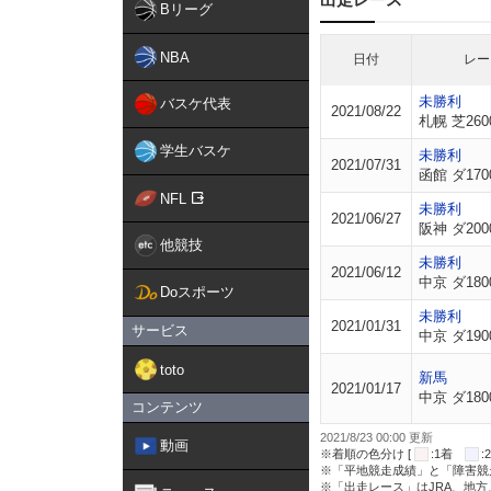
Bリーグ
NBA
日付
レー
未勝利
バスケ代表
2021/08/22
札幌 芝260
学生バスケ
未勝利
2021/07/31
函館 ダ170
NFL
未勝利
2021/06/27
阪神 ダ200
他競技
未勝利
2021/06/12
中京 ダ180
Doスポーツ
未勝利
2021/01/31
サービス
中京 ダ190
toto
新馬
2021/01/17
中京 ダ180
コンテンツ
2021/8/23 00:00 更新
動画
※着順の色分け [
:1着
※「平地競走成績」と「障害競
※「出走レース」はJRA、地