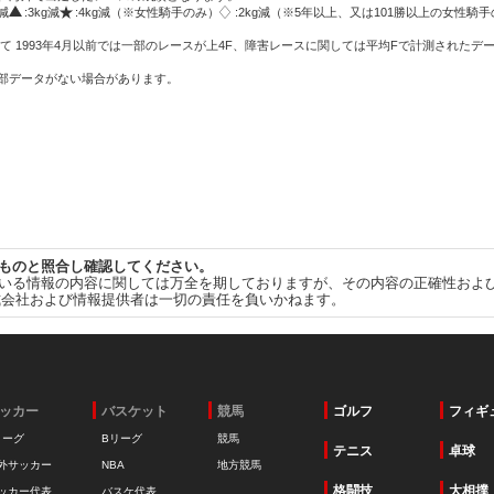
g減
:3kg減
:4kg減（※女性騎手のみ）
:2kg減（※5年以上、又は101勝以上の女性騎手
て 1993年4月以前では一部のレースが上4F、障害レースに関しては平均Fで計測されたデ
一部データがない場合があります。
ものと照合し確認してください。
いる情報の内容に関しては万全を期しておりますが、その内容の正確性およ
式会社および情報提供者は一切の責任を負いかねます。
ッカー
バスケット
競馬
ゴルフ
フィギ
リーグ
Bリーグ
競馬
テニス
卓球
外サッカー
NBA
地方競馬
格闘技
大相撲
ッカー代表
バスケ代表