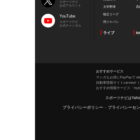
スポーツナビ
公式アカウント
大学野球
高
独立リーグ
YouTube
スポーツナビ
侍ジャパン
公式チャンネル
ライブ
to
おすすめサービス
マンガもお得にPayPayで eboo
自動車情報サイトcarview!
おすすめ情報サービス「mybe
スポーツナビはYah
プライバシーポリシー
-
プライバシーセ