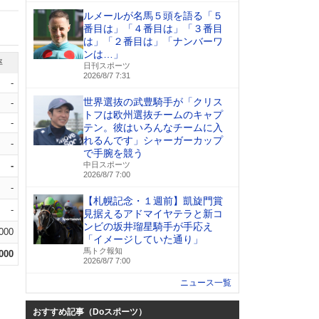
ルメールが名馬５頭を語る「５
番目は」「４番目は」「３番目
は」「２番目は」「ナンバーワ
ンは…」
率
日刊スポーツ
2026/8/7 7:31
-
世界選抜の武豊騎手が「クリス
-
トフは欧州選抜チームのキャプ
-
テン。彼はいろんなチームに入
れるんです」シャーガーカップ
-
で手腕を競う
-
中日スポーツ
2026/8/7 7:00
-
【札幌記念・１週前】凱旋門賞
-
見据えるアドマイヤテラと新コ
ンビの坂井瑠星騎手が手応え
.000
「イメージしていた通り」
馬トク報知
.000
2026/8/7 7:00
ニュース一覧
おすすめ記事（Doスポーツ）