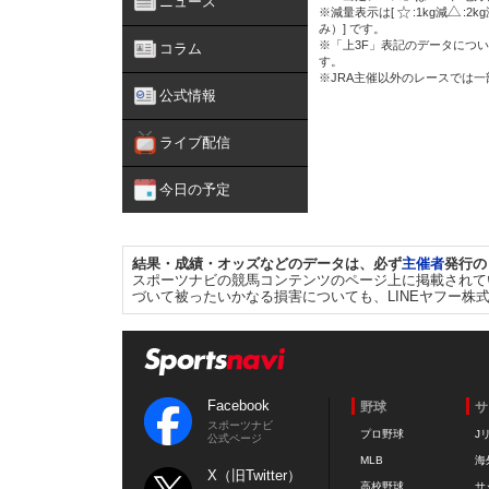
ニュース
※減量表示は[
:1kg減
:2k
み）] です。
※「上3F」表記のデータについ
コラム
す。
※JRA主催以外のレースでは
公式情報
ライブ配信
今日の予定
結果・成績・オッズなどのデータは、必ず
主催者
発行の
スポーツナビの競馬コンテンツのページ上に掲載されて
づいて被ったいかなる損害についても、LINEヤフー株
Facebook
野球
サ
スポーツナビ
プロ野球
J
公式ページ
MLB
海
X（旧Twitter）
高校野球
サ