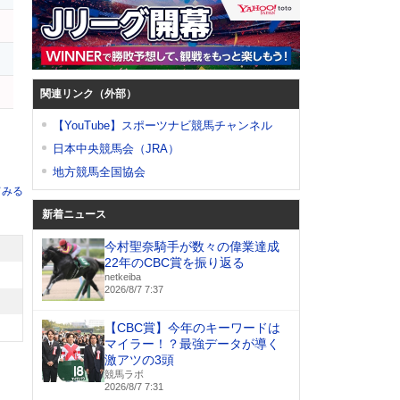
関連リンク（外部）
【YouTube】スポーツナビ競馬チャンネル
日本中央競馬会（JRA）
地方競馬全国協会
てみる
新着ニュース
今村聖奈騎手が数々の偉業達成
22年のCBC賞を振り返る
netkeiba
2026/8/7 7:37
【CBC賞】今年のキーワードは
マイラー！？最強データが導く
激アツの3頭
競馬ラボ
2026/8/7 7:31