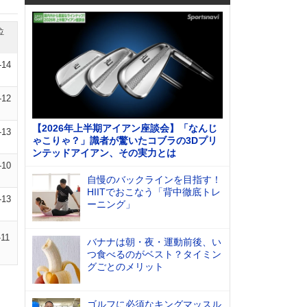
位
-14
-12
【2026年上半期アイアン座談会】「なんじ
-13
ゃこりゃ？」識者が驚いたコブラの3Dプリ
ンテッドアイアン、その実力とは
-10
自慢のバックラインを目指す！
HIITでおこなう「背中徹底トレ
-13
ーニング」
-11
バナナは朝・夜・運動前後、い
つ食べるのがベスト？タイミン
グごとのメリット
ゴルフに必須なキングマッスル