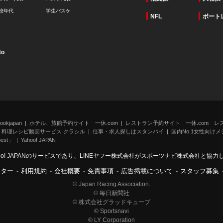
校年代
学生バスケ
NFL
ボート
to
kjapan
ホテル、旅館予約サイト 一休.com
レストラン予約サイト 一休.com レ
料理レシピ動画サービス クラシル
仕事・求人探しはスタンバイ
国内No.1女性向けメデ
st」
Yahoo! JAPAN
oo! JAPANのサービスであり、LINEヤフー株式会社がスポーツナビ株式会社と協
ンター
-
利用規約
-
会社概要
-
免責事項
-
広告掲載について
-
スタッフ募集
© Japan Racing Association.
© 毎日新聞社
© 株式会社グラッドキューブ
© Sportsnavi
© LY Corporation