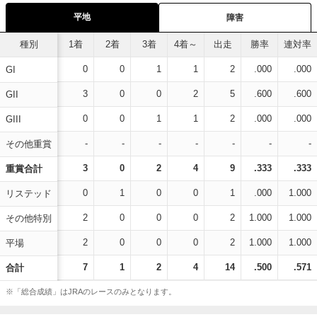
平地
障害
種別
1着
2着
3着
4着～
出走
勝率
連対率
0
0
1
1
2
.000
.000
GI
3
0
0
2
5
.600
.600
GII
0
0
1
1
2
.000
.000
GIII
-
-
-
-
-
-
-
その他重賞
3
0
2
4
9
.333
.333
重賞合計
0
1
0
0
1
.000
1.000
リステッド
2
0
0
0
2
1.000
1.000
その他特別
2
0
0
0
2
1.000
1.000
平場
7
1
2
4
14
.500
.571
合計
※「総合成績」はJRAのレースのみとなります。