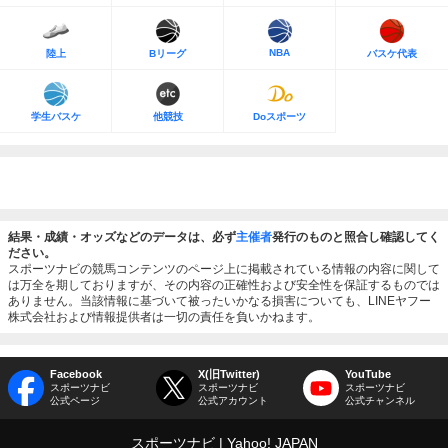
NBA
陸上
Bリーグ
バスケ代表
学生バスケ
他競技
Doスポーツ
結果・成績・オッズなどのデータは、必ず
主催者
発行のものと照合し確認してく
ださい。
スポーツナビの競馬コンテンツのページ上に掲載されている情報の内容に関して
は万全を期しておりますが、その内容の正確性および安全性を保証するものでは
ありません。当該情報に基づいて被ったいかなる損害についても、LINEヤフー
株式会社および情報提供者は一切の責任を負いかねます。
Facebook
X(旧Twitter)
YouTube
スポーツナビ
スポーツナビ
スポーツナビ
公式ページ
公式アカウント
公式チャンネル
スポーツナビ
Yahoo! JAPAN