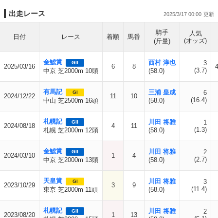
出走レース
2025/3/17 00:00
騎手
人気
日付
レース
着順
馬番
(オッズ)
(斤量)
金鯱賞
西村 淳也
3
GII
2025/03/16
6
8
(3.7)
中京 芝2000m 10頭
(58.0)
有馬記
三浦 皇成
6
GI
2024/12/22
11
10
(16.4)
中山 芝2500m 16頭
(58.0)
札幌記
川田 将雅
1
GII
2024/08/18
4
11
(1.3)
札幌 芝2000m 12頭
(58.0)
金鯱賞
川田 将雅
2
GII
2024/03/10
1
4
(2.7)
中京 芝2000m 13頭
(58.0)
天皇賞
川田 将雅
3
GI
2023/10/29
3
9
(11.4)
東京 芝2000m 11頭
(58.0)
札幌記
川田 将雅
2
GII
2023/08/20
1
13