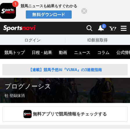
競馬ニュースも結果もすぐわかる
閉じる
スポーツナビ
検索
通知
i
ログイン
ID新規取得
競馬トップ
日程・結果
動画
ニュース
コラム
公式情
【連載】競馬予想AI『VUMA』の3連複指南
プログノーシス
牡 登録抹消
無料アプリで競馬情報をチェックする