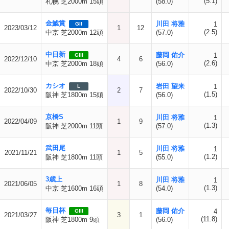
(5.1)
札幌 芝2000m 15頭
(58.0)
金鯱賞
川田 将雅
1
GII
2023/03/12
1
12
(2.5)
中京 芝2000m 12頭
(57.0)
中日新
藤岡 佑介
1
GIII
2022/12/10
4
6
(2.6)
中京 芝2000m 18頭
(56.0)
カシオ
岩田 望来
1
L
2022/10/30
2
7
(1.5)
阪神 芝1800m 15頭
(56.0)
京橋S
川田 将雅
1
2022/04/09
1
9
(1.3)
阪神 芝2000m 11頭
(57.0)
武田尾
川田 将雅
1
2021/11/21
1
5
(1.2)
阪神 芝1800m 11頭
(55.0)
3歳上
川田 将雅
1
2021/06/05
1
8
(1.3)
中京 芝1600m 16頭
(54.0)
毎日杯
藤岡 佑介
4
GIII
2021/03/27
3
1
(11.8)
阪神 芝1800m 9頭
(56.0)