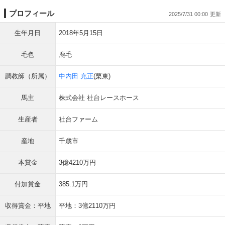
プロフィール
2025/7/31 00:00
生年月日
2018年5月15日
毛色
鹿毛
調教師（所属）
中内田 充正
(栗東)
馬主
株式会社 社台レースホース
生産者
社台ファーム
産地
千歳市
本賞金
3億4210万円
付加賞金
385.1万円
収得賞金：平地
平地：3億2110万円