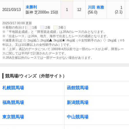
未勝利
川田 将雅
1
2021/03/13
1
12
(2.1)
阪神 芝2000m 15頭
(56.0)
2025/3/17 00:00 更新
※着順の色分け [
:1着
:2着
:3着 ]
※「平地競走成績」と「障害競走成績」はJRAのレースのみとなります。
※「出走レース」はJRA、地方、海外で出走したレースの成績となります。
※減量表示は[
:1kg減
:2kg減
:3kg減
:4kg減（※女性騎手のみ）
:2kg減（※5
年以上、又は101勝以上の女性騎手のみ）] です。
※「上3F」表記のデータについて 1993年4月以前では一部のレースが上4F、障害レー
スに関しては平均Fで計測されたデータです。
※JRA主催以外のレースでは一部データがない場合があります。
競馬場/ウィンズ（外部サイト）
札幌競馬場
函館競馬場
福島競馬場
新潟競馬場
東京競馬場
中山競馬場