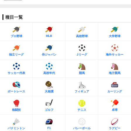
種目一覧
MLB
プロ野球
高校野球
大学野球
独立リーグ
侍ジャパン
Jリーグ
海外サッカー
サッカー代表
高校年代
競馬
地方競馬
ボートレース
大相撲
フィギュア
カーリング
格闘技
ゴルフ
テニス
卓球
F1
バドミントン
バレーボール
ラグビー