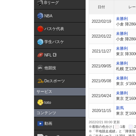
Bリーグ
日付
レー
NBA
未勝利
2022/02/19
小倉 障286
バスケ代表
未勝利
2022/01/22
小倉 障286
学生バスケ
未勝利
2021/11/27
東京 障300
NFL
未勝利
2021/09/05
他競技
札幌 芝120
未勝利
Doスポーツ
2021/05/08
東京 ダ160
サービス
未勝利
2021/04/24
東京 芝160
toto
新馬
2020/11/15
コンテンツ
東京 芝160
2022/2/21 00:00 更新
動画
※着順の色分け [
:1着
※「平地競走成績」と「障害競
※「出走レース」はJRA、地