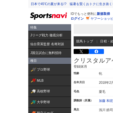
日本で45℃の夏が来る!? 猛暑を賢くおトクに生き抜く
IDでもっと便利に
新規取得
ログイン
ヤフーショッピ
特集
Jリーグ戦力 徹底分析
競馬トップ
日程・
仙台育英監督 名将対談
J国立試合に無料招待
クリスタルア
種目
登録抹消
プロ野球
性齢
牝
MLB
生年月日
2018年2
高校野球
毛色
栗毛
調教師（所属）
加藤 和宏
大学野球
馬主
浅川 皓司
独立リーグ