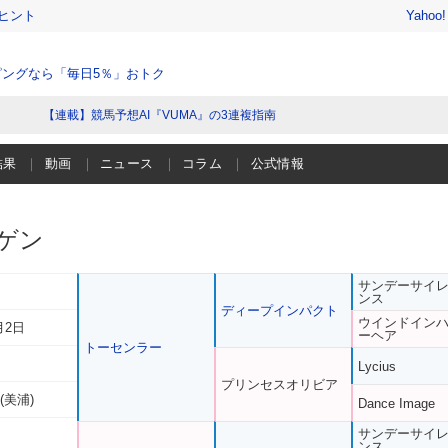
ヒント
Yahoo
ングなら「毎日5％」おトク
【連載】競馬予想AI『VUMA』の3連複指南
結果
動画
ニュース
コラム
公式情報
ゲン
サンデーサイ
ンス
ディープインパクト
ウインドイン
月2日
ーヘア
トーセンラー
Lycius
プリンセスオリビア
(美浦)
Dance Image
サンデーサイ
ンス