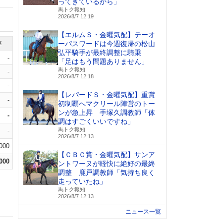
ってきているから」
馬トク報知
2026/8/7 12:19
【エルムＳ・金曜気配】テーオ
ーパスワードは今週復帰の松山
率
弘平騎手が最終調整に騎乗
-
「足はもう問題ありません」
馬トク報知
-
2026/8/7 12:18
-
【レパードＳ・金曜気配】重賞
-
初制覇へマクリール陣営のトー
ンが急上昇 手塚久調教師「体
-
調はすごくいいですね」
馬トク報知
-
2026/8/7 12:13
.000
【ＣＢＣ賞・金曜気配】サンア
.000
ントワーヌが軽快に絶好の最終
調整 鹿戸調教師「気持ち良く
走っていたね」
馬トク報知
2026/8/7 12:13
ニュース一覧