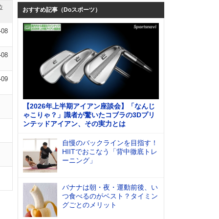
位
おすすめ記事（Doスポーツ）
-08
-08
-09
【2026年上半期アイアン座談会】「なんじ
ゃこりゃ？」識者が驚いたコブラの3Dプリ
ンテッドアイアン、その実力とは
自慢のバックラインを目指す！
HIITでおこなう「背中徹底トレ
ーニング」
バナナは朝・夜・運動前後、い
つ食べるのがベスト？タイミン
グごとのメリット