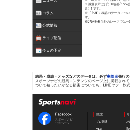
ニュース
※減量表示は[
:1kg減
:2k
み）] です。
コラム
※「上3F」表記のデータについ
す。
※JRA主催以外のレースでは
公式情報
ライブ配信
今日の予定
結果・成績・オッズなどのデータは、必ず
主催者
発行の
スポーツナビの競馬コンテンツのページ上に掲載されて
づいて被ったいかなる損害についても、LINEヤフー株
Facebook
野球
サ
スポーツナビ
プロ野球
J
公式ページ
MLB
海