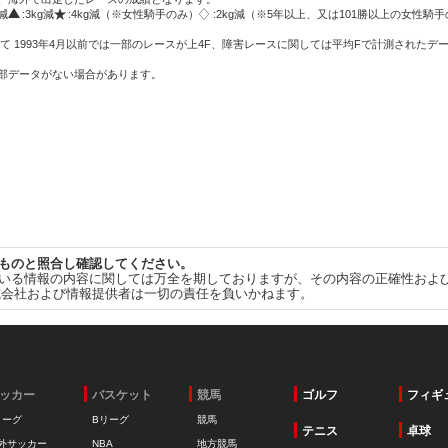
g減
:3kg減
:4kg減（※女性騎手のみ）
:2kg減（※5年以上、又は101勝以上の女性騎手
て 1993年4月以前では一部のレースが上4F、障害レースに関しては平均Fで計測されたデ
一部データがない場合があります。
ものと照合し確認してください。
いる情報の内容に関しては万全を期しておりますが、その内容の正確性およ
式会社および情報提供者は一切の責任を負いかねます。
ッカー
バスケット
競馬
ゴルフ
フィギ
リーグ
Bリーグ
競馬
テニス
卓球
外サッカー
NBA
地方競馬