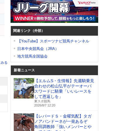
ッ
タ
ン
関連リンク（外部）
【YouTube】スポーツナビ競馬チャンネル
日本中央競馬会（JRA）
地方競馬全国協会
てみる
新着ニュース
【エルムS・生情報】先週騎乗見
合わせの松山弘平がテーオーパ
スワードに騎乗「いいレースを
して恩返しを」
東スポ競馬
2026/8/7 12:20
【レパードＳ・金曜気配】タガ
ノアバンドーネが一発あるぞ
角田調教師「強いメンバーとや