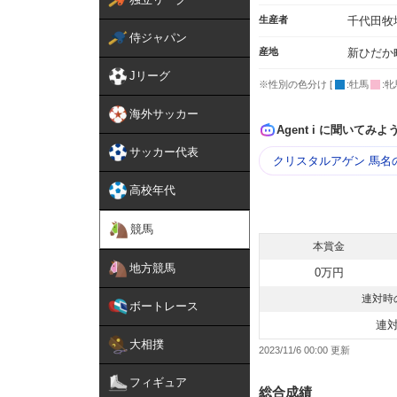
生産者
千代田牧
侍ジャパン
産地
新ひだか
Jリーグ
※性別の色分け [
:牡馬
:牝
海外サッカー
Agent i に聞いてみよ
サッカー代表
クリスタルアゲン 馬名
高校年代
競馬
本賞金
地方競馬
0万円
連対時
ボートレース
連
大相撲
2023/11/6 00:00
フィギュア
総合成績