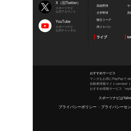
X（旧Twitter）
高校野球
サ
スポーツナビ
公式アカウント
大学野球
高
独立リーグ
YouTube
スポーツナビ
侍ジャパン
公式チャンネル
ライブ
to
おすすめサービス
マンガもお得にPayPayで eboo
自動車情報サイトcarview!
おすすめ情報サービス「mybe
スポーツナビはYah
プライバシーポリシー
-
プライバシーセ