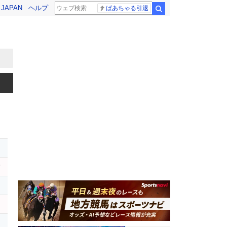
! JAPAN
ヘルプ
ばあちゃる引退
検索
レ
ハ
レ