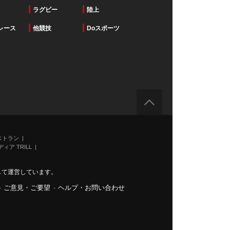
ラグビー
陸上
レース
他競技
Doスポーツ
ストラン
ィア TRILL
力して運営しています。
-
ご意見・ご要望
-
ヘルプ・お問い合わせ