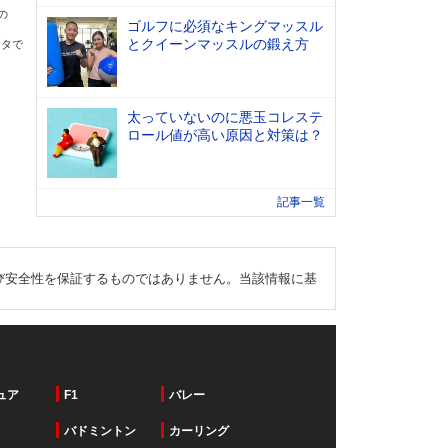
の
ゴルフに必須なキングマッスル
とクイーンマッスルの鍛え方
ータで
太っていないのに悪玉コレステ
ロール値が高い原因と対策は？
記事一覧
び安全性を保証するものではありません。当該情報に基
ュア
F1
バレー
バドミントン
カーリング