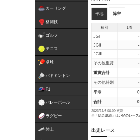
カーリング
平地
障害
格闘技
種別
1着
ゴルフ
JGI
-
JGII
-
テニス
JGIII
-
卓球
その他重賞
-
重賞合計
-
バドミントン
その他特別
-
F1
平場
0
合計
0
バレーボール
2023/11/6 00:00 更新
ラグビー
※「総合成績」はJRAのレー
陸上
出走レース