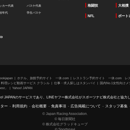
格闘技
大相撲
ッカー代表
バスケ代表
校年代
学生バスケ
NFL
ボート
to
kjapan
ホテル、旅館予約サイト 一休.com
レストラン予約サイト 一休.com レ
料理レシピ動画サービス クラシル
仕事・求人探しはスタンバイ
国内No.1女性向けメデ
st」
Yahoo! JAPAN
oo! JAPANのサービスであり、LINEヤフー株式会社がスポーツナビ株式会社と協
ンター
-
利用規約
-
会社概要
-
免責事項
-
広告掲載について
-
スタッフ募集
© Japan Racing Association.
© 毎日新聞社
© 株式会社グラッドキューブ
© Sportsnavi