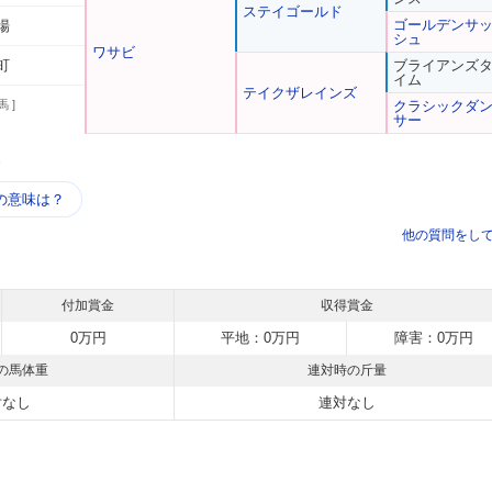
ステイゴールド
ゴールデンサ
場
シュ
ワサビ
町
ブライアンズ
イム
テイクザレインズ
馬 ]
クラシックダ
サー
う
の意味は？
他の質問をし
付加賞金
収得賞金
0万円
平地：0万円
障害：0万円
の馬体重
連対時の斤量
対なし
連対なし