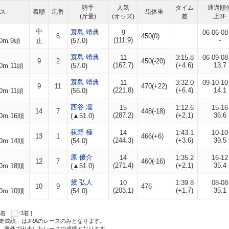
騎手
人気
タイム
通過順
ス
着順
馬番
馬体重
(斤量)
(オッズ)
差
上3F
中
蓑島 靖典
9
06-06-08
6
450(0)
(111.9)
-
0m 9頭
止
(57.0)
蓑島 靖典
11
3:15.8
06-09-08
9
2
450(-20)
(167.7)
(+4.6)
13.7
0m 11頭
(57.0)
蓑島 靖典
11
3:32.0
09-10-10
9
11
470(+22)
(221.8)
(+6.4)
14.1
0m 11頭
(56.0)
西谷 凜
15
1:12.6
15-16
14
7
448(-18)
(287.2)
(+2.1)
36.6
0m 16頭
(▲51.0)
荻野 極
14
1:43.1
10-10
13
1
466(+6)
(244.3)
(+3.6)
39.5
0m 14頭
(54.0)
原 優介
14
1:35.2
16-12
12
7
460(-16)
(271.4)
(+2.1)
35.4
0m 18頭
(▲51.0)
黛 弘人
10
1:39.8
08-08
10
9
476
(203.1)
(+1.7)
35.1
0m 10頭
(54.0)
:2着
:3着 ]
走成績」はJRAのレースのみとなります。
方、海外で出走したレースの成績となります。