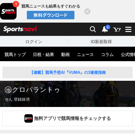
競馬ニュースも結果もすぐわかる
閉じる
スポーツナビ
検索
通知
i
ログイン
ID新規取得
競馬トップ
日程・結果
動画
ニュース
コラム
公式情
【連載】競馬予想AI『VUMA』の3連複指南
クロパラントゥ
せん 登録抹消
無料アプリで競馬情報をチェックする