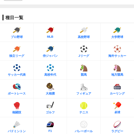
種目一覧
MLB
プロ野球
高校野球
大学野球
独立リーグ
侍ジャパン
Jリーグ
海外サッカー
サッカー代表
高校年代
競馬
地方競馬
ボートレース
大相撲
フィギュア
カーリング
格闘技
ゴルフ
テニス
卓球
F1
バドミントン
バレーボール
ラグビー