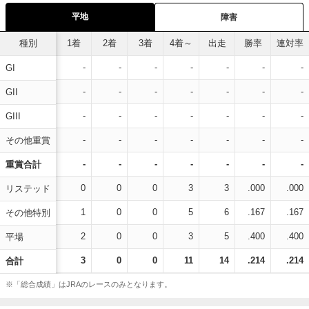
平地
障害
種別
1着
2着
3着
4着～
出走
勝率
連対率
-
-
-
-
-
-
-
GI
-
-
-
-
-
-
-
GII
-
-
-
-
-
-
-
GIII
-
-
-
-
-
-
-
その他重賞
-
-
-
-
-
-
-
重賞合計
0
0
0
3
3
.000
.000
リステッド
1
0
0
5
6
.167
.167
その他特別
2
0
0
3
5
.400
.400
平場
3
0
0
11
14
.214
.214
合計
※「総合成績」はJRAのレースのみとなります。