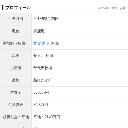
プロフィール
2025/1/7 00:00
生年月日
2018年3月29日
毛色
黒鹿毛
調教師（所属）
古賀 慎明
(美浦)
馬主
長谷川 祐司
生産者
千代田牧場
産地
新ひだか町
本賞金
3680万円
付加賞金
34.3万円
収得賞金：平地
平地：2140万円