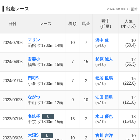
出走レース
2024/7/8 00:00
騎手
人気
日付
レース
着順
馬番
(オッズ)
(斤量)
マリン
浜中 俊
10
2024/07/06
10
7
(50.4)
函館 ダ1700m 14頭
(54.0)
吾妻小
杉原 誠人
12
2024/04/06
7
15
(56.3)
福島 ダ1700m 15頭
(54.0)
門司S
松若 風馬
15
2024/01/14
7
2
(222.0)
小倉 ダ1700m 16頭
(57.0)
ながつ
江田 照男
12
2023/09/23
9
10
(121.8)
中山 ダ1200m 12頭
(57.0)
名鉄杯
水口 優也
13
L
2023/07/16
15
2
(154.8)
中京 ダ1800m 15頭
(57.0)
大沼S
古川 吉洋
10
L
2022/06/26
10
2