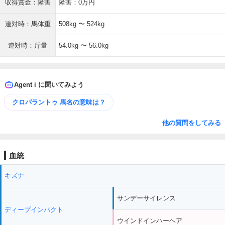
収得賞金：障害
障害：0万円
連対時：馬体重
508kg 〜 524kg
連対時：斤量
54.0kg 〜 56.0kg
Agent i に聞いてみよう
クロパラントゥ 馬名の意味は？
他の質問をしてみる
血統
キズナ
サンデーサイレンス
ディープインパクト
ウインドインハーヘア