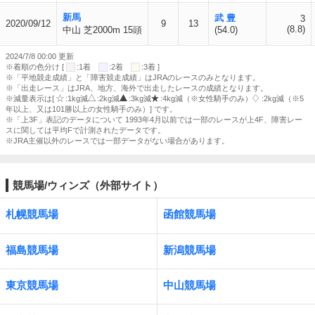
新馬
武 豊
3
2020/09/12
9
13
(8.8)
中山 芝2000m 15頭
(54.0)
2024/7/8 00:00 更新
※着順の色分け [
:1着
:2着
:3着 ]
※「平地競走成績」と「障害競走成績」はJRAのレースのみとなります。
※「出走レース」はJRA、地方、海外で出走したレースの成績となります。
※減量表示は[
:1kg減
:2kg減
:3kg減
:4kg減（※女性騎手のみ）
:2kg減（※5
年以上、又は101勝以上の女性騎手のみ）] です。
※「上3F」表記のデータについて 1993年4月以前では一部のレースが上4F、障害レー
スに関しては平均Fで計測されたデータです。
※JRA主催以外のレースでは一部データがない場合があります。
競馬場/ウィンズ（外部サイト）
札幌競馬場
函館競馬場
福島競馬場
新潟競馬場
東京競馬場
中山競馬場