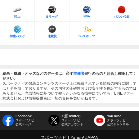
NBA
陸上
Bリーグ
バスケ代表
学生バスケ
他競技
Doスポーツ
結果・成績・オッズなどのデータは、必ず
主催者
発行のものと照合し確認してく
ださい。
スポーツナビの競馬コンテンツのページ上に掲載されている情報の内容に関して
は万全を期しておりますが、その内容の正確性および安全性を保証するものでは
ありません。当該情報に基づいて被ったいかなる損害についても、LINEヤフー
株式会社および情報提供者は一切の責任を負いかねます。
Facebook
X(旧Twitter)
YouTube
スポーツナビ
スポーツナビ
スポーツナビ
公式ページ
公式アカウント
公式チャンネル
スポーツナビ
Yahoo! JAPAN