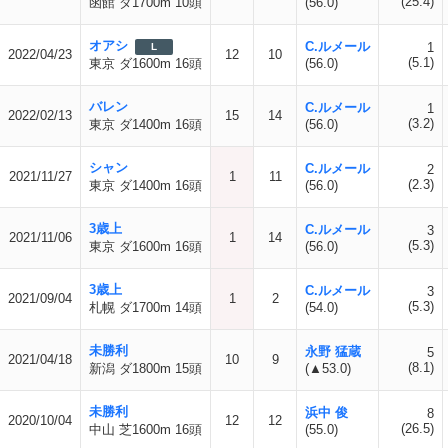
(25.4)
函館 ダ1700m 10頭
(56.0)
オアシ
C.ルメール
1
L
2022/04/23
12
10
(5.1)
東京 ダ1600m 16頭
(56.0)
バレン
C.ルメール
1
2022/02/13
15
14
(3.2)
東京 ダ1400m 16頭
(56.0)
シャン
C.ルメール
2
2021/11/27
1
11
(2.3)
東京 ダ1400m 16頭
(56.0)
3歳上
C.ルメール
3
2021/11/06
1
14
(5.3)
東京 ダ1600m 16頭
(56.0)
3歳上
C.ルメール
3
2021/09/04
1
2
(5.3)
札幌 ダ1700m 14頭
(54.0)
未勝利
永野 猛蔵
5
2021/04/18
10
9
(8.1)
新潟 ダ1800m 15頭
(▲53.0)
未勝利
浜中 俊
8
2020/10/04
12
12
(26.5)
中山 芝1600m 16頭
(55.0)