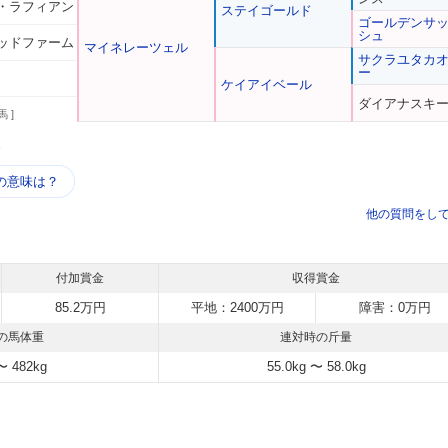
・ラフィアン
ステイゴールド
ゴールデンサ
シュ
ッドファーム
マイネレーツェル
サクラユタカ
ー
ケイアイベール
ダイアナスキ
馬 ]
う
の意味は？
他の質問をし
付加賞金
収得賞金
85.2万円
平地：2400万円
障害：0万円
の馬体重
連対時の斤量
〜 482kg
55.0kg 〜 58.0kg