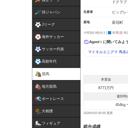
ドクラブ
侍ジャパン
生産者
ビッグレ
産地
新冠町
Jリーグ
※性別の色分け [
:牡馬
:牝
海外サッカー
Agent i に聞いてみよ
サッカー代表
マイネルエニグマ 馬名
高校年代
競馬
本賞金
地方競馬
8771万円
連対時
ボートレース
454kg 
大相撲
2026/4/20 00:00
フィギュア
総合成績