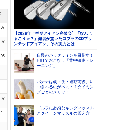
位
-07
【2026年上半期アイアン座談会】「なんじ
ゃこりゃ？」識者が驚いたコブラの3Dプリ
-07
ンテッドアイアン、その実力とは
自慢のバックラインを目指す！
-05
HIITでおこなう「背中徹底トレ
ーニング」
バナナは朝・夜・運動前後、い
つ食べるのがベスト？タイミン
グごとのメリット
-07
ゴルフに必須なキングマッスル
07
とクイーンマッスルの鍛え方