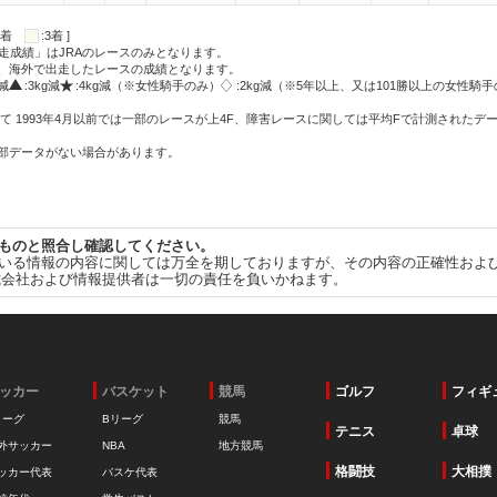
:2着
:3着 ]
走成績」はJRAのレースのみとなります。
方、海外で出走したレースの成績となります。
g減
:3kg減
:4kg減（※女性騎手のみ）
:2kg減（※5年以上、又は101勝以上の女性騎手
て 1993年4月以前では一部のレースが上4F、障害レースに関しては平均Fで計測されたデ
一部データがない場合があります。
ものと照合し確認してください。
いる情報の内容に関しては万全を期しておりますが、その内容の正確性およ
式会社および情報提供者は一切の責任を負いかねます。
ッカー
バスケット
競馬
ゴルフ
フィギ
リーグ
Bリーグ
競馬
テニス
卓球
外サッカー
NBA
地方競馬
格闘技
大相撲
ッカー代表
バスケ代表