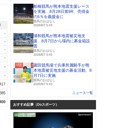
船橋競馬が熊本地震支援レース
を実施…8月28日第9R、売得金
の5％を義援金に
競馬のおはなし
率
2026/8/7 5:43
-
浦和競馬が熊本地震被災地支
援…8月7日から場内に募金箱設
-
置
-
競馬のおはなし
2026/8/7 5:43
-
園田競馬場で兵庫所属騎手が熊
-
本地震被災地支援の募金活動、8
-
月7日に実施
競馬のおはなし
.417
2026/8/7 5:43
.385
ニュース一覧
.400
おすすめ記事（Doスポーツ）