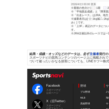
2026/4/13 00:00 更新
※着順の色分け [
:1着
※「平地競走成績」と「障害競
※「出走レース」はJRA、地
※減量表示は[
:1kg減
:2k
み）] です。
※「上3F」表記のデータについ
す。
※JRA主催以外のレースでは
結果・成績・オッズなどのデータは、必ず
主催者
発行の
スポーツナビの競馬コンテンツのページ上に掲載されて
づいて被ったいかなる損害についても、LINEヤフー株
Facebook
野球
サ
スポーツナビ
プロ野球
J
公式ページ
MLB
海
X（旧Twitter）
高校野球
サ
スポーツナビ
公式アカウント