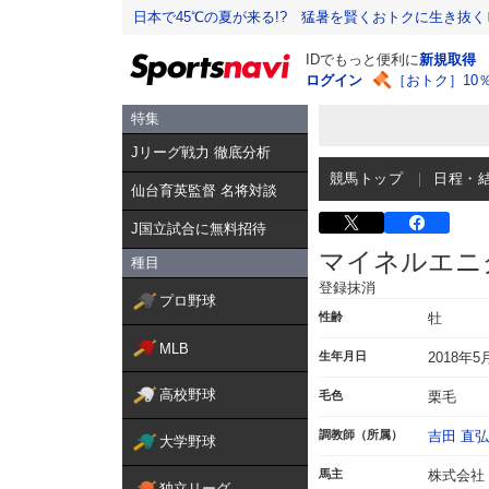
日本で45℃の夏が来る!? 猛暑を賢くおトクに生き抜く
IDでもっと便利に
新規取得
ログイン
［おトク］10
特集
Jリーグ戦力 徹底分析
競馬トップ
日程・
仙台育英監督 名将対談
J国立試合に無料招待
マイネルエニ
種目
登録抹消
プロ野球
性齢
牡
MLB
生年月日
2018年5
高校野球
毛色
栗毛
調教師（所属）
吉田 直弘
大学野球
馬主
株式会社
独立リーグ