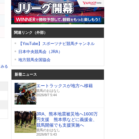
ッ
オ
ー
関連リンク（外部）
【YouTube】スポーツナビ競馬チャンネル
日本中央競馬会（JRA）
地方競馬全国協会
てみる
新着ニュース
エートラックスが地方へ移籍
競馬のおはなし
2026/8/7 5:44
JRA、熊本地震被災地へ1600万
円支援 熊本県などに義援金、
競馬開催でも支援実施へ
競馬のおはなし
2026/8/7 5:43