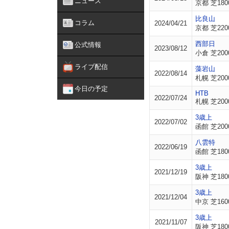
ニュース
京都 芝180
比良山
コラム
2024/04/21
京都 芝220
西部日
公式情報
2023/08/12
小倉 芝200
ライブ配信
藻岩山
2022/08/14
札幌 芝200
今日の予定
HTB
2022/07/24
札幌 芝200
3歳上
2022/07/02
函館 芝200
八雲特
2022/06/19
函館 芝180
3歳上
2021/12/19
阪神 芝180
3歳上
2021/12/04
中京 芝160
3歳上
2021/11/07
阪神 芝180