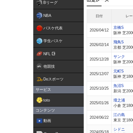
Bリーグ
NBA
日付
レー
京橋S
バスケ代表
2026/04/12
阪神 芝200
学生バスケ
飛鳥S
2026/02/14
京都 芝200
NFL
サンク
2025/12/28
阪神 芝200
他競技
元町S
2025/12/07
阪神 芝180
Doスポーツ
魚沼S
2025/10/25
サービス
新潟 芝200
toto
壇之浦
2025/01/26
小倉 芝180
コンテンツ
江の島
2024/06/22
東京 芝180
動画
シドニ
2024/05/18