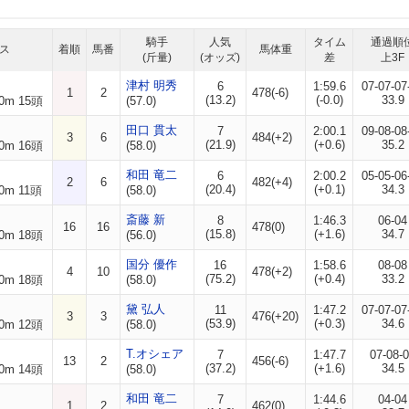
騎手
人気
タイム
通過順
ス
着順
馬番
馬体重
(斤量)
(オッズ)
差
上3F
津村 明秀
6
1:59.6
07-07-07
1
2
478(-6)
(13.2)
(-0.0)
33.9
0m 15頭
(57.0)
田口 貫太
7
2:00.1
09-08-08
3
6
484(+2)
(21.9)
(+0.6)
35.2
0m 16頭
(58.0)
和田 竜二
6
2:00.2
05-05-06
2
6
482(+4)
(20.4)
(+0.1)
34.3
0m 11頭
(58.0)
斎藤 新
8
1:46.3
06-04
16
16
478(0)
(15.8)
(+1.6)
34.7
0m 18頭
(56.0)
国分 優作
16
1:58.6
08-08
4
10
478(+2)
(75.2)
(+0.4)
33.2
0m 18頭
(58.0)
黛 弘人
11
1:47.2
07-07-07
3
3
476(+20)
(53.9)
(+0.3)
34.6
0m 12頭
(58.0)
T.オシェア
7
1:47.7
07-08-
13
2
456(-6)
(37.2)
(+1.6)
34.5
0m 14頭
(58.0)
和田 竜二
7
1:44.6
04-04
1
2
462(0)