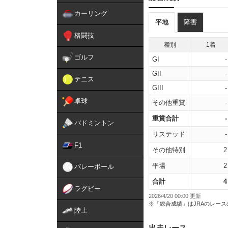
カーリング
平地
障害
格闘技
種別
1着
ゴルフ
GI
-
GII
-
テニス
GIII
-
卓球
その他重賞
-
重賞合計
-
バドミントン
リステッド
-
F1
その他特別
2
平場
2
バレーボール
合計
4
ラグビー
2026/4/20 00:00 更新
※「総合成績」はJRAのレー
陸上
出走レース