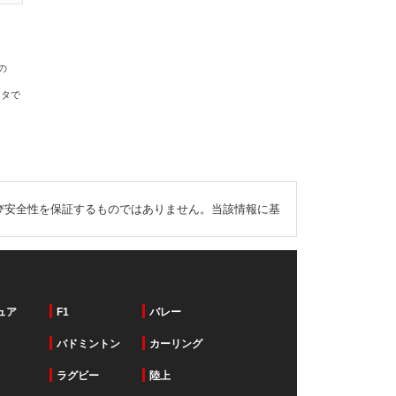
の
ータで
び安全性を保証するものではありません。当該情報に基
ュア
F1
バレー
バドミントン
カーリング
ラグビー
陸上