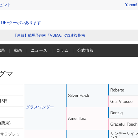
ヒント
Yahoo
％OFFクーポンあります
【連載】競馬予想AI『VUMA』の3連複指南
結果
動画
ニュース
コラム
公式情報
グマ
Roberto
Silver Hawk
月3日
Gris Vitesse
グラスワンダー
Danzig
Ameriflora
(栗東)
Graceful Touch
サンデーサイ
 サラブレッ
ンス