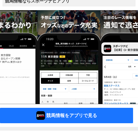
競馬情報ならスポーツナビアプリ
競馬情報をアプリで見る