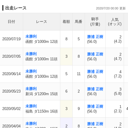
出走レース
2020/7/20 00:00
騎手
人気
日付
レース
着順
馬番
(オッズ)
(斤量)
未勝利
勝浦 正樹
2
2020/07/19
8
5
(4.2)
函館 ダ1000m 12頭
(56.0)
未勝利
勝浦 正樹
2
2020/07/05
3
8
(4.7)
函館 ダ1000m 11頭
(56.0)
未勝利
勝浦 正樹
4
2020/06/14
5
11
(7.2)
函館 ダ1000m 12頭
(56.0)
未勝利
勝浦 正樹
3
2020/05/23
6
2
(5.8)
新潟 ダ1200m 15頭
(56.0)
未勝利
勝浦 正樹
1
2020/05/02
3
9
(2.1)
福島 ダ1150m 16頭
(56.0)
未勝利
勝浦 正樹
2
2020/04/04
2
8