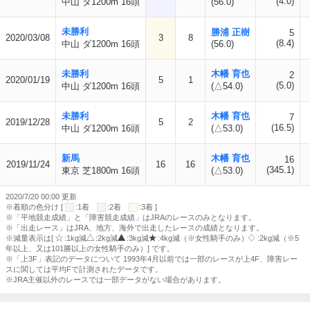
(4.0)
中山 ダ1200m 16頭
(56.0)
未勝利
勝浦 正樹
5
2020/03/08
3
8
(8.4)
中山 ダ1200m 16頭
(56.0)
未勝利
木幡 育也
2
2020/01/19
5
1
(5.0)
中山 ダ1200m 16頭
(△54.0)
未勝利
木幡 育也
7
2019/12/28
5
2
(16.5)
中山 ダ1200m 16頭
(△53.0)
新馬
木幡 育也
16
2019/11/24
16
16
(345.1)
東京 芝1800m 16頭
(△53.0)
2020/7/20 00:00 更新
※着順の色分け [
:1着
:2着
:3着 ]
※「平地競走成績」と「障害競走成績」はJRAのレースのみとなります。
※「出走レース」はJRA、地方、海外で出走したレースの成績となります。
※減量表示は[
:1kg減
:2kg減
:3kg減
:4kg減（※女性騎手のみ）
:2kg減（※5
年以上、又は101勝以上の女性騎手のみ）] です。
※「上3F」表記のデータについて 1993年4月以前では一部のレースが上4F、障害レー
スに関しては平均Fで計測されたデータです。
※JRA主催以外のレースでは一部データがない場合があります。