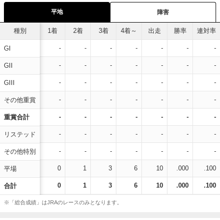
平地
障害
種別
1着
2着
3着
4着～
出走
勝率
連対率
-
-
-
-
-
-
-
GI
-
-
-
-
-
-
-
GII
-
-
-
-
-
-
-
GIII
-
-
-
-
-
-
-
その他重賞
-
-
-
-
-
-
-
重賞合計
-
-
-
-
-
-
-
リステッド
-
-
-
-
-
-
-
その他特別
0
1
3
6
10
.000
.100
平場
0
1
3
6
10
.000
.100
合計
※「総合成績」はJRAのレースのみとなります。