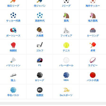
独立リーグ
侍ジャパン
Jリーグ
海外サッカー
サッカー代表
高校年代
競馬
地方競馬
ボートレース
大相撲
フィギュア
カーリング
格闘技
ゴルフ
テニス
卓球
F1
バドミントン
バレーボール
ラグビー
NBA
陸上
Bリーグ
バスケ代表
学生バスケ
他競技
Doスポーツ