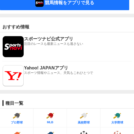
競馬情報をアプリで見る
おすすめ情報
スポーツナビ公式アプリ
注目のレースも最新ニュースも逃さない
Yahoo! JAPANアプリ
スポーツ情報やニュース、天気もこれひとつで
種目一覧
MLB
プロ野球
高校野球
大学野球