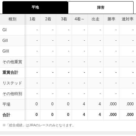
平地
障害
種別
1着
2着
3着
4着～
出走
勝率
連対率
-
-
-
-
-
-
-
GI
-
-
-
-
-
-
-
GII
-
-
-
-
-
-
-
GIII
-
-
-
-
-
-
-
その他重賞
-
-
-
-
-
-
-
重賞合計
-
-
-
-
-
-
-
リステッド
-
-
-
-
-
-
-
その他特別
0
0
0
4
4
.000
.000
平場
0
0
0
4
4
.000
.000
合計
※「総合成績」はJRAのレースのみとなります。