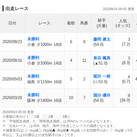
出走レース
2020/8/24 00:00
騎手
人気
日付
レース
着順
馬番
(オッズ)
(斤量)
未勝利
藤岡 康太
3
2020/08/23
6
9
(7.2)
小倉 ダ1000m 14頭
(54.0)
未勝利
泉谷 楓真
3
2020/08/16
4
11
(8.3)
小倉 ダ1000m 14頭
(▲51.0)
未勝利
菊沢 一樹
4
2020/05/03
5
2
4
(6.7)
福島 ダ1150m 16頭
(☆53.0)
未勝利
国分 優作
9
2020/03/20
10
7
(34.0)
阪神 ダ1400m 16頭
(54.0)
2020/8/24 00:00 更新
※着順の色分け [
:1着
:2着
:3着 ]
※「平地競走成績」と「障害競走成績」はJRAのレースのみとなります。
※「出走レース」はJRA、地方、海外で出走したレースの成績となります。
※減量表示は[
:1kg減
:2kg減
:3kg減
:4kg減（※女性騎手のみ）
:2kg減（※5
年以上、又は101勝以上の女性騎手のみ）] です。