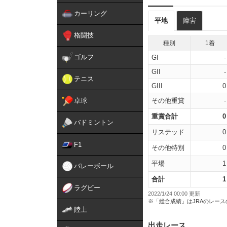
カーリング
平地
障害
格闘技
種別
1着
ゴルフ
GI
-
GII
-
テニス
GIII
0
卓球
その他重賞
-
重賞合計
0
バドミントン
リステッド
0
F1
その他特別
0
平場
1
バレーボール
合計
1
ラグビー
2022/1/24 00:00 更新
※「総合成績」はJRAのレー
陸上
出走レース