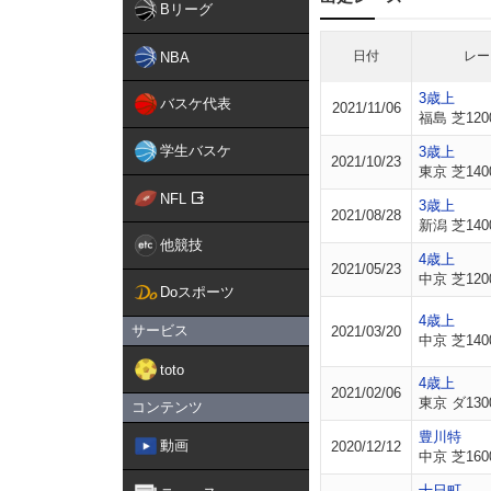
Bリーグ
日付
レー
NBA
3歳上
バスケ代表
2021/11/06
福島 芝120
学生バスケ
3歳上
2021/10/23
東京 芝140
NFL
3歳上
2021/08/28
新潟 芝140
他競技
4歳上
2021/05/23
中京 芝120
Doスポーツ
4歳上
サービス
2021/03/20
中京 芝140
toto
4歳上
2021/02/06
東京 ダ130
コンテンツ
豊川特
動画
2020/12/12
中京 芝160
十日町