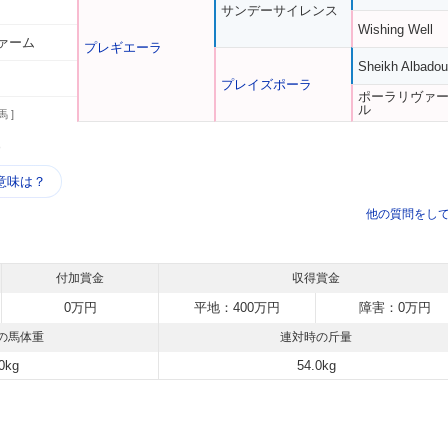
サンデーサイレンス
Wishing Well
ァーム
プレギエーラ
Sheikh Albadou
プレイズポーラ
ポーラリヴァ
ル
馬 ]
う
意味は？
他の質問をし
付加賞金
収得賞金
0万円
平地：400万円
障害：0万円
の馬体重
連対時の斤量
0kg
54.0kg