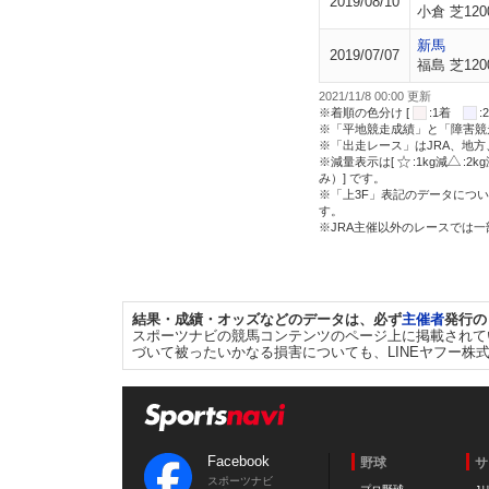
2019/08/10
小倉 芝120
新馬
2019/07/07
福島 芝120
2021/11/8 00:00 更新
※着順の色分け [
:1着
※「平地競走成績」と「障害競
※「出走レース」はJRA、地
※減量表示は[
:1kg減
:2k
み）] です。
※「上3F」表記のデータについ
す。
※JRA主催以外のレースでは
結果・成績・オッズなどのデータは、必ず
主催者
発行の
スポーツナビの競馬コンテンツのページ上に掲載されて
づいて被ったいかなる損害についても、LINEヤフー株
Facebook
野球
サ
スポーツナビ