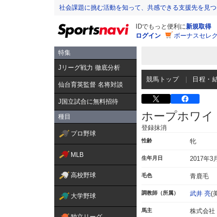
社会課題に挑む活動を知って、共感できる支援先を見つ
IDでもっと便利に
新規取得
ログイン
ボーナスセレク
特集
Jリーグ戦力 徹底分析
競馬トップ
日程・
仙台育英監督 名将対談
J国立試合に無料招待
ホープホワイ
種目
登録抹消
プロ野球
性齢
牝
MLB
生年月日
2017年3
高校野球
毛色
青鹿毛
調教師（所属）
武井 亮
(
大学野球
馬主
株式会社 
独立リーグ