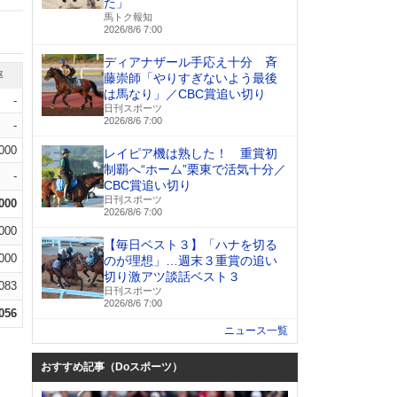
た」
馬トク報知
2026/8/6 7:00
ディアナザール手応え十分 斉
率
藤崇師「やりすぎないよう最後
は馬なり」／CBC賞追い切り
-
日刊スポーツ
2026/8/6 7:00
-
.000
レイピア機は熟した！ 重賞初
制覇へ“ホーム”栗東で活気十分／
-
CBC賞追い切り
日刊スポーツ
.000
2026/8/6 7:00
.000
【毎日ベスト３】「ハナを切る
.000
のが理想」…週末３重賞の追い
切り激アツ談話ベスト３
.083
日刊スポーツ
2026/8/6 7:00
.056
ニュース一覧
おすすめ記事（Doスポーツ）