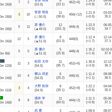
菅原 明良
8
1:24.5
04-04
7
2
462(+6)
(23.1)
(+0.9)
37.6
0m 16頭
(53.0)
菅原 明良
11
1:21.9
03-03
3
10
456(+12)
(38.6)
(+0.0)
35.0
0m 18頭
(△50.0)
原 優介
12
1:22.0
06-05
5
11
444(-4)
(101.3)
(+0.5)
34.7
0m 18頭
(▲49.0)
原 優介
8
1:12.4
12-14
12
5
448(0)
(53.3)
(+1.7)
37.3
0m 16頭
(▲51.0)
原 優介
5
1:35.2
02-02-
5
5
448(-4)
(25.9)
(+1.4)
37.8
0m 9頭
(▲51.0)
L
松田 大作
11
1:36.6
12-12
11
3
452(+6)
(95.7)
(+3.0)
36.3
0m 12頭
(54.0)
横山 武史
6
1:11.4
09-08
10
4
446(-6)
(20.2)
(+1.1)
36.5
0m 14頭
(54.0)
大野 拓弥
8
1:22.2
04-04
3
4
452(+8)
(30.1)
(+0.6)
35.0
0m 11頭
(54.0)
I
酒井 学
11
1:11.3
05-06
9
8
444(+2)
(60.5)
(+0.8)
37.1
0m 14頭
(54.0)
武 豊
3
1:09.6
08-07