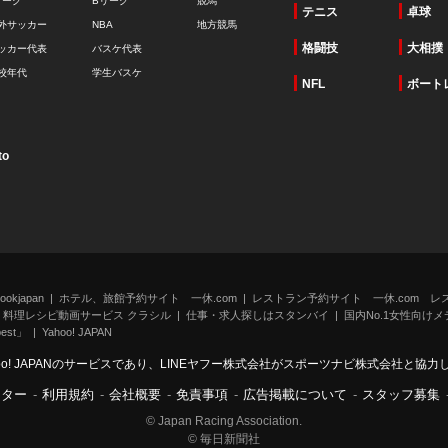
リーグ
Bリーグ
競馬
テニス
卓球
外サッカー
NBA
地方競馬
格闘技
大相撲
ッカー代表
バスケ代表
校年代
学生バスケ
NFL
ボート
to
kjapan
ホテル、旅館予約サイト 一休.com
レストラン予約サイト 一休.com レ
料理レシピ動画サービス クラシル
仕事・求人探しはスタンバイ
国内No.1女性向けメデ
st」
Yahoo! JAPAN
oo! JAPANのサービスであり、LINEヤフー株式会社がスポーツナビ株式会社と協
ンター
-
利用規約
-
会社概要
-
免責事項
-
広告掲載について
-
スタッフ募集
© Japan Racing Association.
© 毎日新聞社