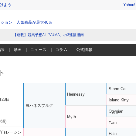
けよう
Yahoo
ション 人気商品が最大40％
【連載】競馬予想AI『VUMA』の3連複指南
結果
動画
ニュース
コラム
公式情報
ト
Storm Cat
Hennessy
月28日
Island Kitty
ヨハネスブルグ
Ogygian
Myth
美浦)
Yarn
Y’sレーシン
Halo