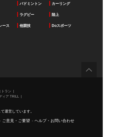
バドミントン
カーリング
ラグビー
陸上
レース
他競技
Doスポーツ
ストラン
ィア TRILL
力して運営しています。
-
ご意見・ご要望
-
ヘルプ・お問い合わせ