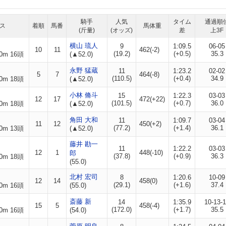
騎手
人気
タイム
通過順
ス
着順
馬番
馬体重
(斤量)
(オッズ)
差
上3F
横山 琉人
9
1:09.5
06-05
10
11
462(-2)
(19.2)
(+0.5)
35.3
0m 16頭
(▲52.0)
永野 猛蔵
11
1:23.2
02-02
5
7
464(-8)
(110.5)
(+0.4)
34.9
0m 18頭
(▲52.0)
小林 脩斗
15
1:22.3
03-03
12
17
472(+22)
(101.5)
(+0.7)
36.0
0m 18頭
(▲52.0)
角田 大和
11
1:09.7
03-04
11
12
450(+2)
(77.2)
(+1.4)
36.1
0m 13頭
(▲52.0)
藤井 勘一
11
1:22.2
03-03
12
1
448(-10)
郎
(37.8)
(+0.9)
36.3
0m 18頭
(55.0)
北村 宏司
8
1:20.6
10-09
12
14
458(0)
(29.1)
(+1.6)
37.4
0m 16頭
(55.0)
斎藤 新
14
1:35.9
10-13-
15
5
458(-4)
(172.0)
(+1.7)
35.5
0m 16頭
(54.0)