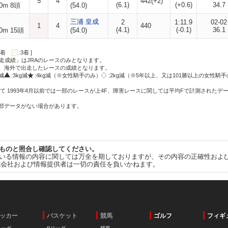
5
4
442(+2)
(6.1)
(+0.6)
34.7
0m 8頭
(54.0)
三浦 皇成
2
1:11.9
02-02
1
4
440
(4.1)
(-0.1)
36.1
0m 15頭
(54.0)
:2着
:3着 ]
走成績」はJRAのレースのみとなります。
方、海外で出走したレースの成績となります。
g減
:3kg減
:4kg減（※女性騎手のみ）
:2kg減（※5年以上、又は101勝以上の女性騎手
て 1993年4月以前では一部のレースが上4F、障害レースに関しては平均Fで計測されたデ
一部データがない場合があります。
ものと照合し確認してください。
いる情報の内容に関しては万全を期しておりますが、その内容の正確性およ
式会社および情報提供者は一切の責任を負いかねます。
ッカー
バスケット
競馬
ゴルフ
フィギ