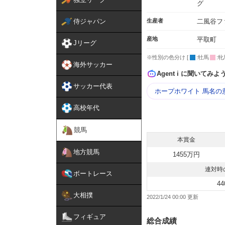
グ
侍ジャパン
生産者
二風谷フ
産地
平取町
Jリーグ
※性別の色分け [
:牡馬
:牝
海外サッカー
Agent i に聞いてみよ
サッカー代表
ホープホワイト 馬名の
高校年代
競馬
本賞金
地方競馬
1455万円
連対時
ボートレース
44
大相撲
2022/1/24 00:00
フィギュア
総合成績