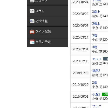
ニュース
2020/10/24
新潟 芝140
コラム
3歳上
2020/08/29
新潟 芝140
公式情報
3歳上
2020/06/07
東京 芝140
ライブ配信
3歳
2020/03/14
中山 芝120
今日の予定
3歳
2020/03/01
中山 芝160
エルフ
2020/02/08
京都 芝160
福島2
2019/11/10
福島 芝120
2歳
2019/10/20
東京 芝140
小倉2
GII
2019/09/01
小倉 芝120
フェニ