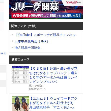
ー
関連リンク（外部）
【YouTube】スポーツナビ競馬チャンネル
日本中央競馬会（JRA）
地方競馬全国協会
てみる
新着ニュース
【ＣＢＣ賞】連覇へ高い壁が立
ちはだかるトップハンデ！過去
１０年のデータからは厳しいイ
ンビンシブルパパ
馬トク報知
2026/8/6 7:15
【エルムＳ】ウェイワードアク
トが初タイトルへ好仕上がり
舟山瑠泉騎手「すごく良かっ