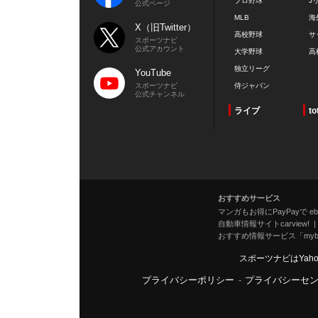
プロ野球
J
公式ページ
MLB
海
X（旧Twitter）
高校野球
サ
スポーツナビ
公式アカウント
大学野球
高
独立リーグ
YouTube
スポーツナビ
侍ジャパン
公式チャンネル
ライブ
to
おすすめサービス
マンガもお得にPayPayで eboo
自動車情報サイトcarview!
おすすめ情報サービス「mybe
スポーツナビはYah
プライバシーポリシー
-
プライバシーセ