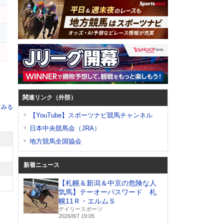
リ
ッ
関連リンク（外部）
てみる
【YouTube】スポーツナビ競馬チャンネル
日本中央競馬会（JRA）
地方競馬全国協会
新着ニュース
【札幌＆新潟＆中京の危険な人
気馬】テーオーパスワード 札
幌11Ｒ・エルムＳ
デイリースポーツ
2026/8/7 19:05