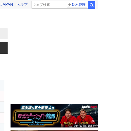
! JAPAN
ヘルプ
鈴木愛理
検索
レ
ー
r