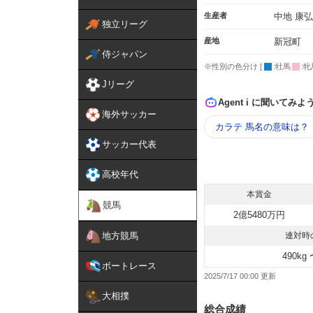
生産者
中地 康弘
独立リーグ
産地
新冠町
侍ジャパン
※性別の色分け [
:牡馬
:牝
Jリーグ
Agent i に聞いてみよ
海外サッカー
カラテ 馬名の意味は？
サッカー代表
高校年代
本賞金
競馬
2億5480万円
地方競馬
連対時
490kg 
ボートレース
2025/7/17 00:00
大相撲
総合成績