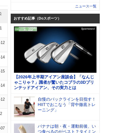
ニュース一覧
位
おすすめ記事（Doスポーツ）
1
-12
-14
-15
【2026年上半期アイアン座談会】「なんじ
ゃこりゃ？」識者が驚いたコブラの3Dプリ
-14
ンテッドアイアン、その実力とは
自慢のバックラインを目指す！
-12
HIITでおこなう「背中徹底トレ
ーニング」
12
バナナは朝・夜・運動前後、い
-07
つ食べるのがベスト？タイミン