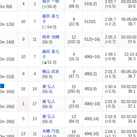
菊沢 一樹
7
2:03.7
03-03-03
4
2
510(-2)
(98.0)
(+0.5)
34.6
0m 8頭
(☆55.0)
藤田 菜七
9
2:06.7
05-05-09
10
7
子
512(0)
(22.8)
(+2.2)
39.7
0m 12頭
(◇54.0)
桜井 光輔
12
2:05.3
02-03-02
9
11
512(+16)
(102.3)
(+0.7)
37.6
0m 14頭
(56.0)
藤田 菜七
4
1:49.1
12-13-
10
7
496(+16)
子
(16.3)
(+0.8)
36.3
0m 15頭
(▲51.0)
横山 武史
9
2:01.3
05-05-10
9
4
480(-2)
(47.7)
(+1.3)
36.7
0m 11頭
(56.0)
I
黛 弘人
15
1:50.4
03-02-02
16
14
482(-8)
(292.6)
(+2.6)
38.1
0m 16頭
(56.0)
黛 弘人
6
2:01.9
02-02-02
1
17
490(+10)
(23.8)
(-0.3)
37.1
0m 18頭
(56.0)
黛 弘人
13
2:02.8
02-02-02
5
13
480(-14)
(84.0)
(+0.4)
35.4
0m 18頭
(56.0)
木幡 巧也
16
2:04.1
02-03-03
13
11
494(-10)
(202.6)
(+1.1)
37.5
0m 18頭
(☆54.0)