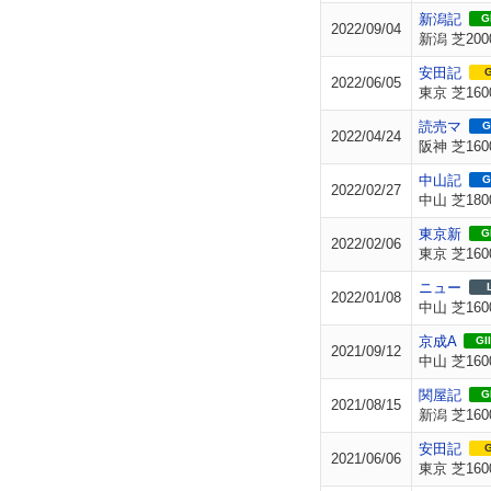
新潟記
GI
2022/09/04
新潟 芝200
安田記
G
2022/06/05
東京 芝160
読売マ
G
2022/04/24
阪神 芝160
中山記
G
2022/02/27
中山 芝180
東京新
GI
2022/02/06
東京 芝160
ニュー
2022/01/08
中山 芝160
京成A
GII
2021/09/12
中山 芝160
関屋記
GI
2021/08/15
新潟 芝160
安田記
G
2021/06/06
東京 芝160