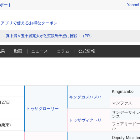
レポート
Yahoo
、アプリで使えるお得なクーポン
真中満＆五十嵐亮太が佐賀競馬予想に挑戦！（PR）
結果
動画
ニュース
コラム
公式情報
Kingmambo
キングカメハメハ
月27日
マンファス
トゥザグローリー
サンデーサイ
ンス
トゥザヴィクトリー
フェアリード
(栗東)
ル
Deputy Ministe