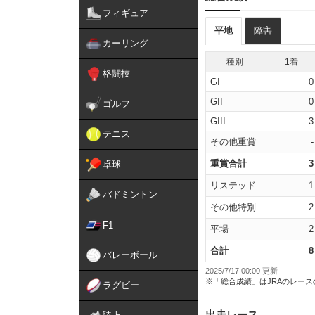
フィギュア
平地
障害
カーリング
種別
1着
格闘技
GI
0
GII
0
ゴルフ
GIII
3
テニス
その他重賞
-
重賞合計
3
卓球
リステッド
1
バドミントン
その他特別
2
F1
平場
2
合計
8
バレーボール
2025/7/17 00:00 更新
※「総合成績」はJRAのレー
ラグビー
出走レース