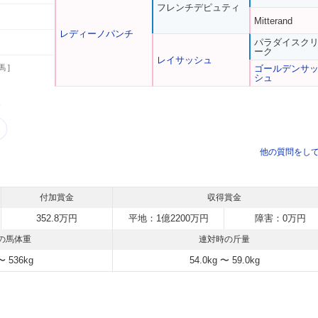
フレンチデピュティ
Mitterand
レディーノパンチ
パラダイスク
ーク
レイサッシュ
馬 ]
ゴールデンサ
シュ
う
他の質問をし
付加賞金
収得賞金
352.8万円
平地：1億2200万円
障害：0万円
の馬体重
連対時の斤量
〜 536kg
54.0kg 〜 59.0kg