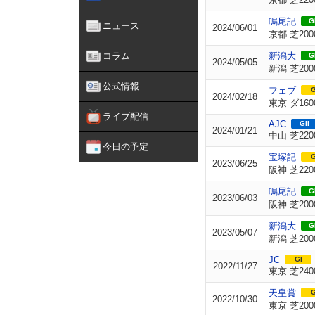
鳴尾記
GI
ニュース
2024/06/01
京都 芝200
コラム
新潟大
GI
2024/05/05
新潟 芝200
公式情報
フェブ
G
2024/02/18
東京 ダ160
ライブ配信
AJC
GII
2024/01/21
中山 芝220
今日の予定
宝塚記
G
2023/06/25
阪神 芝220
鳴尾記
GI
2023/06/03
阪神 芝200
新潟大
GI
2023/05/07
新潟 芝200
JC
GI
2022/11/27
東京 芝240
天皇賞
G
2022/10/30
東京 芝200