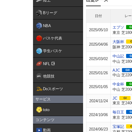
陸上
Bリーグ
日付
レー
NBA
エプソ
GI
2025/05/10
東京 芝180
バスケ代表
大阪杯
G
2025/04/06
阪神 芝200
学生バスケ
中山記
G
2025/03/02
中山 芝180
NFL
AJC
GII
2025/01/26
中山 芝220
他競技
中金杯
GI
2025/01/05
Doスポーツ
中山 芝200
JC
GI
サービス
2024/11/24
東京 芝240
toto
毎日王
G
2024/10/06
東京 芝180
コンテンツ
宝塚記
G
2024/06/23
動画
京都 芝220