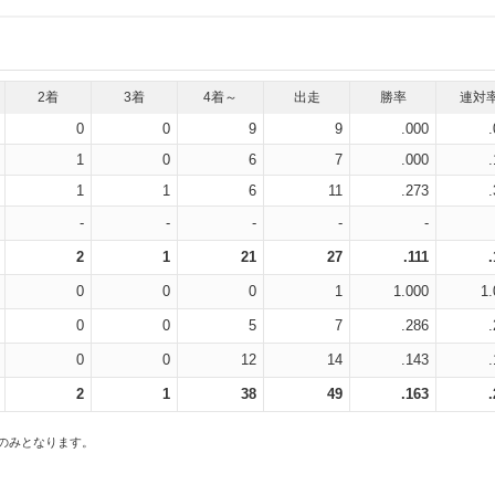
2着
3着
4着～
出走
勝率
連対
0
0
9
9
.000
1
0
6
7
.000
1
1
6
11
.273
-
-
-
-
-
2
1
21
27
.111
0
0
0
1
1.000
1.
0
0
5
7
.286
0
0
12
14
.143
2
1
38
49
.163
スのみとなります。