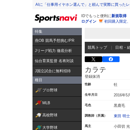
AIに「仕事用イヤホン選んで」と頼んで実際に買った
IDでもっと便利に
新規取得
ログイン
初回購入限定
特集
燕OB 競馬予想挑む/PR
競馬トップ
日程・
Jリーグ戦力 徹底分析
仙台育英監督 名将対談
カラテ
J国立試合に無料招待
登録抹消
種目
性齢
牡
プロ野球
生年月日
2016年5
MLB
毛色
黒鹿毛
高校野球
調教師（所属）
東田 明士
馬主
小田切 光
大学野球