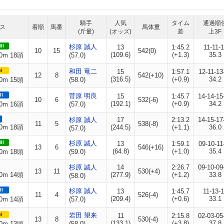
騎手
人気
タイム
通過順
ス
着順
馬番
馬体重
(斤量)
(オッズ)
差
上3F
II
杉原 誠人
13
1:45.2
11-11-1
10
15
542(0)
(109.6)
(+1.3)
35.3
0m 18頭
(57.0)
I
和田 竜二
15
1:57.1
12-11-13
12
8
542(+10)
(316.5)
(+0.9)
34.2
0m 15頭
(58.0)
II
菅原 明良
15
1:45.7
14-14-15
10
6
532(-6)
(192.1)
(+0.9)
34.2
0m 16頭
(57.0)
杉原 誠人
17
2:13.2
14-15-17
11
5
538(-8)
0m 18頭
(244.5)
(+1.1)
36.0
(57.0)
II
杉原 誠人
13
1:59.1
09-10-11
13
6
546(+16)
(64.8)
(+1.0)
35.4
0m 18頭
(59.0)
杉原 誠人
14
2:26.7
09-10-09
13
11
530(+4)
0m 14頭
(277.9)
(+1.2)
33.8
(58.0)
II
杉原 誠人
13
1:45.7
11-13-
11
4
526(-4)
(209.4)
(+0.6)
33.1
0m 14頭
(57.0)
I
岩田 望来
11
2:15.8
02-03-05
13
8
530(-4)
(133.1)
(+3.8)
37.8
0m 13頭
(58.0)