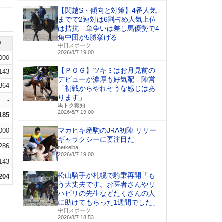
【関越S・傾向と対策】4番人気
までで2連対は6割占め人気上位
は拮抗 単争いは差し馬優勢で4
角中団が5勝挙げる
率
中日スポーツ
2026/8/7 19:00
.000
【ＰＯＧ】ツキミはお月見前の
.143
デビューが濃厚も好気配 陣営
.364
「初戦からやれそうな感じはあ
ります」
-
馬トク報知
2026/8/7 19:00
.185
マカヒキ産駒のJRA初陣 リリー
000
ギャラクシーに要注目だ
.286
netkeiba
2026/8/7 19:00
.143
松山騎手が札幌で騎乗再開「も
.204
う大丈夫です。お医者さんやリ
ハビリの先生などたくさんの人
に助けてもらった1週間でした」
中日スポーツ
2026/8/7 18:53