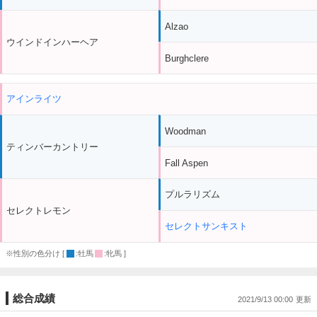
Alzao
ウインドインハーヘア
Burghclere
アインライツ
Woodman
ティンバーカントリー
Fall Aspen
プルラリズム
セレクトレモン
セレクトサンキスト
※性別の色分け [
:牡馬
:牝馬 ]
総合成績
2021/9/13 00:00