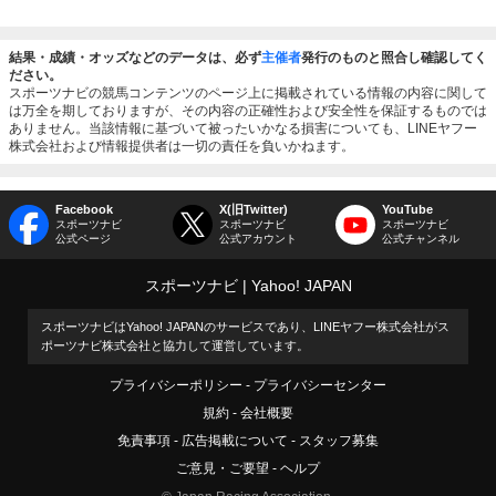
結果・成績・オッズなどのデータは、必ず
主催者
発行のものと照合し確認してく
ださい。
スポーツナビの競馬コンテンツのページ上に掲載されている情報の内容に関して
は万全を期しておりますが、その内容の正確性および安全性を保証するものでは
ありません。当該情報に基づいて被ったいかなる損害についても、LINEヤフー
株式会社および情報提供者は一切の責任を負いかねます。
Facebook
X(旧Twitter)
YouTube
スポーツナビ
スポーツナビ
スポーツナビ
公式ページ
公式アカウント
公式チャンネル
スポーツナビ
Yahoo! JAPAN
スポーツナビはYahoo! JAPANのサービスであり、LINEヤフー株式会社がス
ポーツナビ株式会社と協力して運営しています。
プライバシーポリシー
プライバシーセンター
規約
会社概要
免責事項
広告掲載について
スタッフ募集
ご意見・ご要望
ヘルプ