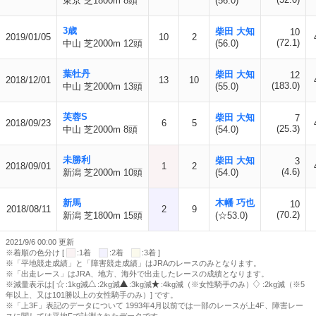
東京 芝1800m 8頭
(56.0)
3歳
柴田 大知
10
2019/01/05
10
2
(72.1)
中山 芝2000m 12頭
(56.0)
葉牡丹
柴田 大知
12
2018/12/01
13
10
(183.0)
中山 芝2000m 13頭
(55.0)
芙蓉S
柴田 大知
7
2018/09/23
6
5
(25.3)
中山 芝2000m 8頭
(54.0)
未勝利
柴田 大知
3
2018/09/01
1
2
(4.6)
新潟 芝2000m 10頭
(54.0)
新馬
木幡 巧也
10
2018/08/11
2
9
(70.2)
新潟 芝1800m 15頭
(☆53.0)
2021/9/6 00:00 更新
※着順の色分け [
:1着
:2着
:3着 ]
※「平地競走成績」と「障害競走成績」はJRAのレースのみとなります。
※「出走レース」はJRA、地方、海外で出走したレースの成績となります。
※減量表示は[
:1kg減
:2kg減
:3kg減
:4kg減（※女性騎手のみ）
:2kg減（※5
年以上、又は101勝以上の女性騎手のみ）] です。
※「上3F」表記のデータについて 1993年4月以前では一部のレースが上4F、障害レー