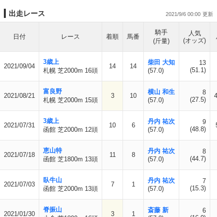
出走レース
2021/9/6 00:00
騎手
人気
日付
レース
着順
馬番
(オッズ)
(斤量)
3歳上
柴田 大知
13
2021/09/04
14
14
(51.1)
札幌 芝2000m 16頭
(57.0)
富良野
横山 和生
8
2021/08/21
3
10
4
(27.5)
札幌 芝2000m 15頭
(57.0)
3歳上
丹内 祐次
9
2021/07/31
10
6
(48.8)
函館 芝2000m 12頭
(57.0)
恵山特
丹内 祐次
8
2021/07/18
11
8
(44.7)
函館 芝1800m 13頭
(57.0)
臥牛山
丹内 祐次
7
2021/07/03
7
1
(15.3)
函館 芝2000m 13頭
(57.0)
脊振山
斎藤 新
6
2021/01/30
3
1