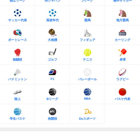
独立リーグ
侍ジャパン
Jリーグ
海外サッカー
サッカー代表
高校年代
競馬
地方競馬
ボートレース
大相撲
フィギュア
カーリング
格闘技
ゴルフ
テニス
卓球
F1
バドミントン
バレーボール
ラグビー
NBA
陸上
Bリーグ
バスケ代表
学生バスケ
他競技
Doスポーツ