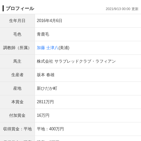
プロフィール
2021/9/13 00:00
生年月日
2016年4月6日
毛色
青鹿毛
調教師（所属）
加藤 士津八
(美浦)
馬主
株式会社 サラブレッドクラブ・ラフィアン
生産者
坂本 春雄
産地
新ひだか町
本賞金
2811万円
付加賞金
16万円
収得賞金：平地
平地：400万円