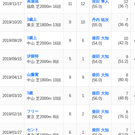
高湯温
吉田 隼人
12
2019/11/17
11
12
(36.7)
福島 芝2000m 16頭
(55.0)
3歳上
丹内 祐次
7
2019/10/20
9
10
(36.4)
東京 芝1800m 13頭
(55.0)
3歳上
柴田 大知
10
2019/09/29
9
6
(42.0)
中山 芝2000m 16頭
(54.0)
汐留特
柴田 大知
9
2019/09/15
5
1
(51.2)
中山 芝2000m 9頭
(54.0)
山藤賞
柴田 大知
8
2019/04/13
9
9
(80.4)
中山 芝1800m 10頭
(56.0)
3歳
柴田 大知
7
2019/03/10
6
1
(48.8)
中山 芝2000m 10頭
(56.0)
フリー
柴田 大知
8
2019/02/16
8
2
(76.1)
東京 芝2000m 8頭
(56.0)
セント
柴田 大知
7
2019/01/27
6
1
(52.0)