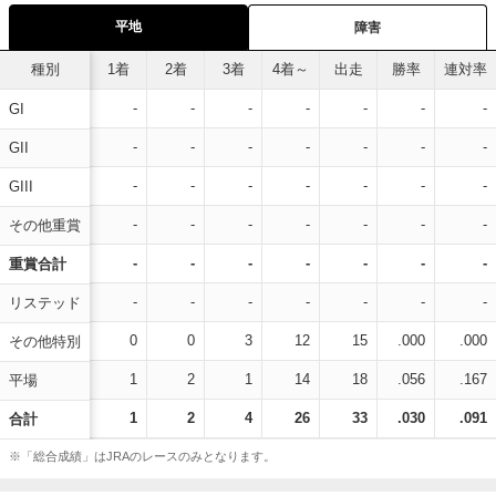
平地
障害
種別
1着
2着
3着
4着～
出走
勝率
連対率
-
-
-
-
-
-
-
GI
-
-
-
-
-
-
-
GII
-
-
-
-
-
-
-
GIII
-
-
-
-
-
-
-
その他重賞
-
-
-
-
-
-
-
重賞合計
-
-
-
-
-
-
-
リステッド
0
0
3
12
15
.000
.000
その他特別
1
2
1
14
18
.056
.167
平場
1
2
4
26
33
.030
.091
合計
※「総合成績」はJRAのレースのみとなります。