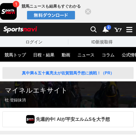
競馬ニュースも結果もすぐわかる
閉じる
スポーツナビ
検索
通知
i
ログイン
ID新規取得
競馬トップ
日程・結果
動画
ニュース
コラム
公式情
真中満＆五十嵐亮太が佐賀競馬予想に挑戦！（PR）
マイネルエキサイト
牡 登録抹消
先週的中! AIが平安エルムSを大予想