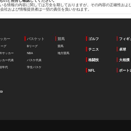
ものと照合し確認してください。
いる情報の内容に関しては万全を期しておりますが、その内容の正確性およ
式会社および情報提供者は一切の責任を負いかねます。
ッカー
バスケット
競馬
ゴルフ
フィギ
リーグ
Bリーグ
競馬
テニス
卓球
外サッカー
NBA
地方競馬
格闘技
大相撲
ッカー代表
バスケ代表
校年代
学生バスケ
NFL
ボート
to