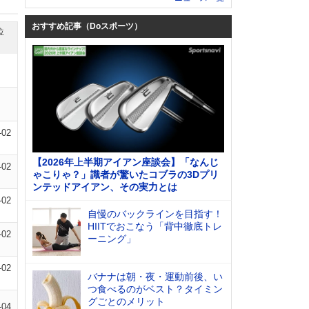
おすすめ記事（Doスポーツ）
位
-02
【2026年上半期アイアン座談会】「なんじ
-02
ゃこりゃ？」識者が驚いたコブラの3Dプリ
ンテッドアイアン、その実力とは
-02
自慢のバックラインを目指す！
HIITでおこなう「背中徹底トレ
-02
ーニング」
-02
バナナは朝・夜・運動前後、い
つ食べるのがベスト？タイミン
グごとのメリット
-04