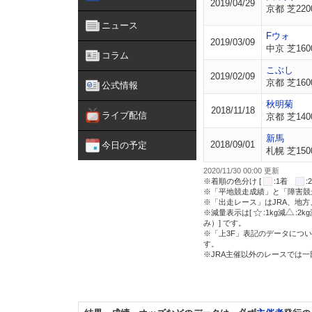
2019/04/29
京都 芝220
ニュース
Fウォ
2019/03/09
中京 芝160
コラム
こぶし
2019/02/09
京都 芝160
公式情報
秋明菊
2018/11/18
ライブ配信
京都 芝140
新馬
2018/09/01
今日の予定
札幌 芝150
2020/11/30 00:00 更新
※着順の色分け [
:1着
※「平地競走成績」と「障害競
※「出走レース」はJRA、地
※減量表示は[
:1kg減
:2k
み）] です。
※「上3F」表記のデータについ
す。
※JRA主催以外のレースでは