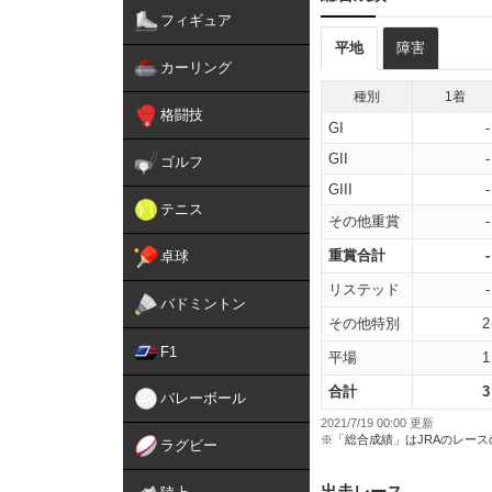
フィギュア
平地
障害
カーリング
種別
1着
格闘技
GI
-
GII
-
ゴルフ
GIII
-
テニス
その他重賞
-
重賞合計
-
卓球
リステッド
-
バドミントン
その他特別
2
F1
平場
1
合計
3
バレーボール
2021/7/19 00:00 更新
※「総合成績」はJRAのレー
ラグビー
出走レース