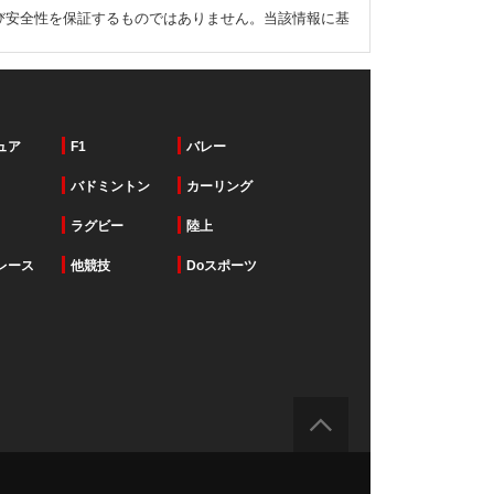
び安全性を保証するものではありません。当該情報に基
ュア
F1
バレー
バドミントン
カーリング
ラグビー
陸上
レース
他競技
Doスポーツ