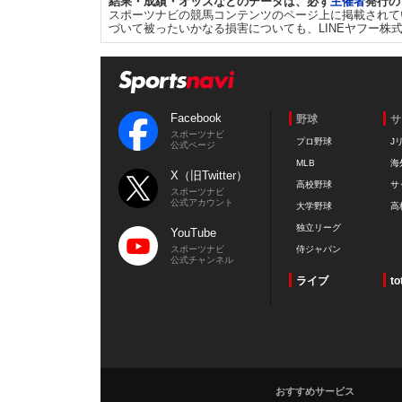
結果・成績・オッズなどのデータは、必ず
主催者
発行の
スポーツナビの競馬コンテンツのページ上に掲載されて
づいて被ったいかなる損害についても、LINEヤフー株
Facebook
野球
サ
スポーツナビ
プロ野球
J
公式ページ
MLB
海
X（旧Twitter）
高校野球
サ
スポーツナビ
公式アカウント
大学野球
高
独立リーグ
YouTube
スポーツナビ
侍ジャパン
公式チャンネル
ライブ
to
おすすめサービス