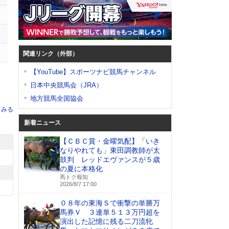
ニ
関連リンク（外部）
【YouTube】スポーツナビ競馬チャンネル
日本中央競馬会（JRA）
地方競馬全国協会
てみる
新着ニュース
【ＣＢＣ賞・金曜気配】「いき
なりやれても」東田調教師が太
鼓判 レッドエヴァンスが５歳
の夏に本格化
馬トク報知
2026/8/7 17:00
０８年の東海Ｓで衝撃の単勝万
馬券Ｖ ３連単５１３万円超を
演出した記憶に残る二刀流牝