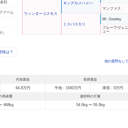
式会社
キングカメハメハ
マンファス
ファーム
ウィンターコスモス
Mr. Greeley
ミスパスカリ
ブルーアヴェ
ュー
馬 ]
う
意味は？
他の質問をし
付加賞金
収得賞金
64.8万円
平地：1500万円
障害：0万円
の馬体重
連対時の斤量
〜 468kg
54.0kg 〜 55.0kg