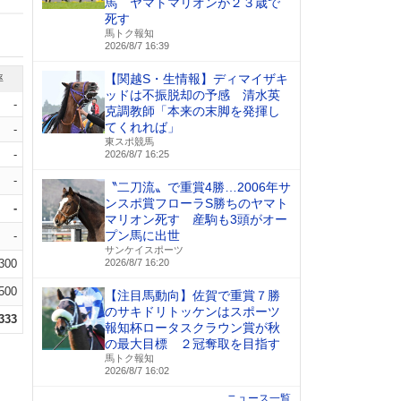
馬 ヤマトマリオンが２３歳で
死す
馬トク報知
2026/8/7 16:39
【関越S・生情報】ディマイザキ
率
ッドは不振脱却の予感 清水英
-
克調教師「本来の末脚を発揮し
てくれれば」
-
東スポ競馬
-
2026/8/7 16:25
-
〝二刀流〟で重賞4勝…2006年サ
ンスポ賞フローラS勝ちのヤマト
-
マリオン死す 産駒も3頭がオー
プン馬に出世
-
サンケイスポーツ
.300
2026/8/7 16:20
.500
【注目馬動向】佐賀で重賞７勝
のサキドリトッケンはスポーツ
.333
報知杯ロータスクラウン賞が秋
の最大目標 ２冠奪取を目指す
馬トク報知
2026/8/7 16:02
ニュース一覧