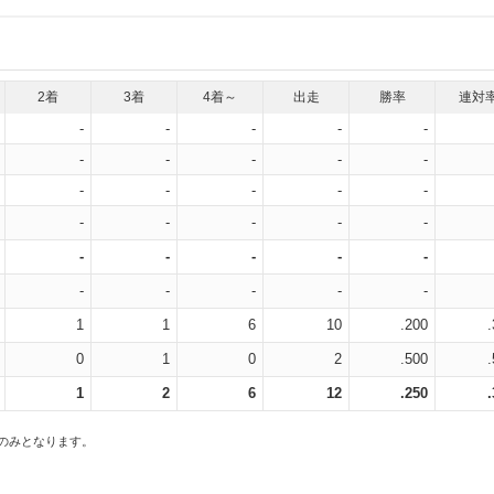
2着
3着
4着～
出走
勝率
連対
-
-
-
-
-
-
-
-
-
-
-
-
-
-
-
-
-
-
-
-
-
-
-
-
-
-
-
-
-
-
1
1
6
10
.200
0
1
0
2
.500
1
2
6
12
.250
スのみとなります。