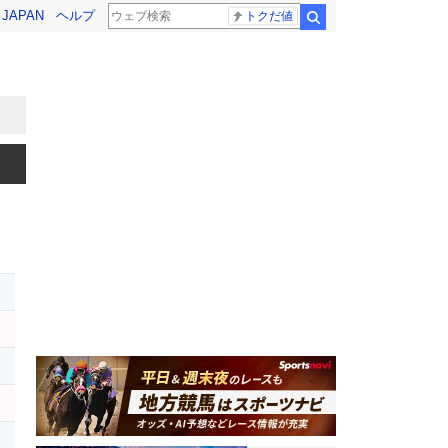
! JAPAN
ヘルプ
トクだ値
検索