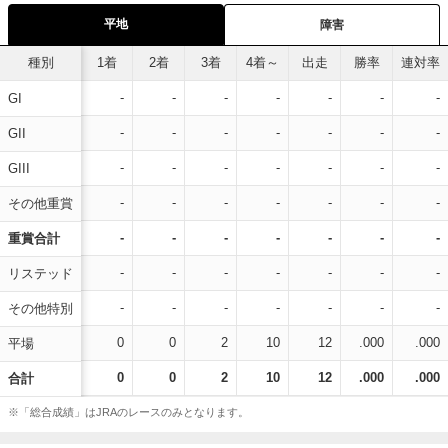
平地
障害
種別
1着
2着
3着
4着～
出走
勝率
連対率
-
-
-
-
-
-
-
GI
-
-
-
-
-
-
-
GII
-
-
-
-
-
-
-
GIII
-
-
-
-
-
-
-
その他重賞
-
-
-
-
-
-
-
重賞合計
-
-
-
-
-
-
-
リステッド
-
-
-
-
-
-
-
その他特別
0
0
2
10
12
.000
.000
平場
0
0
2
10
12
.000
.000
合計
※「総合成績」はJRAのレースのみとなります。