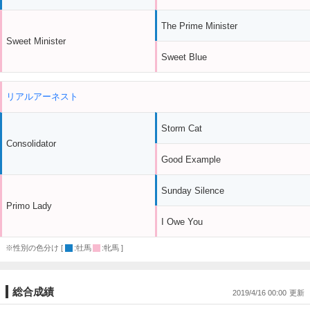
The Prime Minister
Sweet Minister
Sweet Blue
リアルアーネスト
Storm Cat
Consolidator
Good Example
Sunday Silence
Primo Lady
I Owe You
※性別の色分け [
:牡馬
:牝馬 ]
総合成績
2019/4/16 00:00