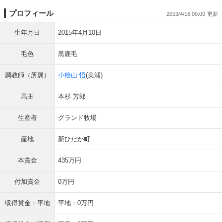
プロフィール
2019/4/16 00:00
生年月日
2015年4月10日
毛色
黒鹿毛
調教師（所属）
小桧山 悟
(美浦)
馬主
本杉 芳郎
生産者
グランド牧場
産地
新ひだか町
本賞金
435万円
付加賞金
0万円
収得賞金：平地
平地：0万円