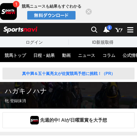
競馬ニュースも結果もすぐわかる
閉じる
スポーツナビ
検索
通知
i
ログイン
ID新規取得
競馬トップ
日程・結果
動画
ニュース
コラム
公式情
真中満＆五十嵐亮太が佐賀競馬予想に挑戦！（PR）
ハガキノハナ
牝 登録抹消
先週的中! AIが日曜重賞を大予想