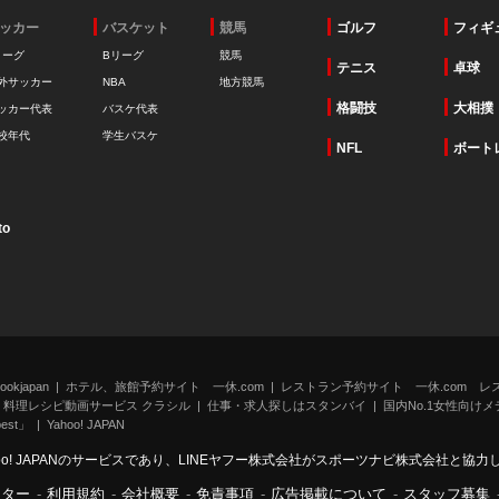
ッカー
バスケット
競馬
ゴルフ
フィギ
リーグ
Bリーグ
競馬
テニス
卓球
外サッカー
NBA
地方競馬
格闘技
大相撲
ッカー代表
バスケ代表
校年代
学生バスケ
NFL
ボート
to
kjapan
ホテル、旅館予約サイト 一休.com
レストラン予約サイト 一休.com レ
料理レシピ動画サービス クラシル
仕事・求人探しはスタンバイ
国内No.1女性向けメデ
st」
Yahoo! JAPAN
oo! JAPANのサービスであり、LINEヤフー株式会社がスポーツナビ株式会社と協
ンター
-
利用規約
-
会社概要
-
免責事項
-
広告掲載について
-
スタッフ募集