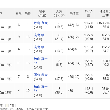
騎手
人気
タイム
通過順
ス
着順
馬番
馬体重
(斤量)
(オッズ)
差
上3F
鮫島 良太
6
1:49.0
08-08-11
6
1
442(+6)
(19.6)
(+1.5)
35.4
0m 15頭
(54.0)
高倉 稜
8
1:22.9
16-16
9
16
436(+2)
(21.4)
(+0.9)
34.9
0m 18頭
(54.0)
高倉 稜
5
1:10.4
13-12
4
15
434(0)
(13.0)
(+0.7)
34.7
0m 18頭
(54.0)
秋山 真一
3
1:28.0
06-09
10
13
434(+14)
郎
(6.6)
(+2.7)
40.2
0m 16頭
(54.0)
国分 恭介
5
1:22.5
02-02
7
3
420(-10)
(17.8)
(+0.6)
35.3
0m 18頭
(54.0)
秋山 真一
8
1:38.1
05-04
4
10
430
郎
(38.6)
(+0.6)
35.7
0m 16頭
(54.0)
:2着
:3着 ]
走成績」はJRAのレースのみとなります。