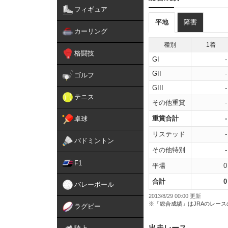
フィギュア
平地
障害
カーリング
種別
1着
格闘技
GI
-
GII
-
ゴルフ
GIII
-
テニス
その他重賞
-
重賞合計
-
卓球
リステッド
-
バドミントン
その他特別
-
F1
平場
0
合計
0
バレーボール
2013/8/29 00:00 更新
※「総合成績」はJRAのレー
ラグビー
出走レース