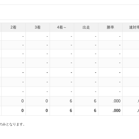
2着
3着
4着～
出走
勝率
連対
-
-
-
-
-
-
-
-
-
-
-
-
-
-
-
-
-
-
-
-
-
-
-
-
-
-
-
-
-
-
-
-
-
-
-
0
0
6
6
.000
0
0
6
6
.000
スのみとなります。