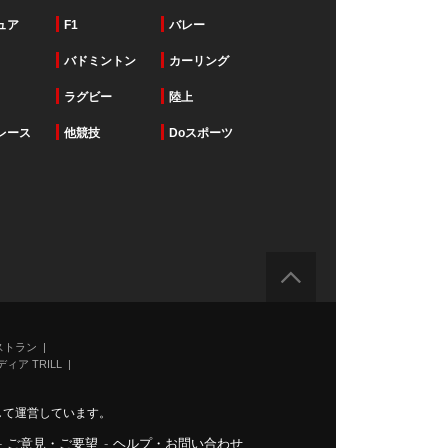
ュア
F1
バレー
バドミントン
カーリング
ラグビー
陸上
レース
他競技
Doスポーツ
ストラン
ィア TRILL
力して運営しています。
-
ご意見・ご要望
-
ヘルプ・お問い合わせ