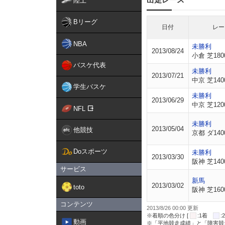
陸上
Bリーグ
日付
レー
NBA
未勝利
2013/08/24
小倉 芝180
バスケ代表
未勝利
2013/07/21
中京 芝140
学生バスケ
未勝利
2013/06/29
中京 芝120
NFL
未勝利
2013/05/04
他競技
京都 ダ140
Doスポーツ
未勝利
2013/03/30
阪神 芝140
サービス
新馬
2013/03/02
toto
阪神 芝160
コンテンツ
2013/8/26 00:00 更新
※着順の色分け [
:1着
動画
※「平地競走成績」と「障害競