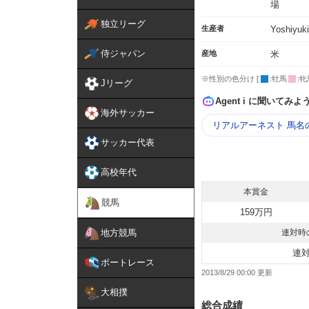
場
独立リーグ
生産者
Yoshiyuki
侍ジャパン
産地
米
※性別の色分け [
:牡馬
:牝
Jリーグ
Agent i に聞いてみよ
海外サッカー
リアルアーネスト 馬名
サッカー代表
高校年代
本賞金
競馬
159万円
地方競馬
連対時
連
ボートレース
2013/8/29 00:00
大相撲
総合成績