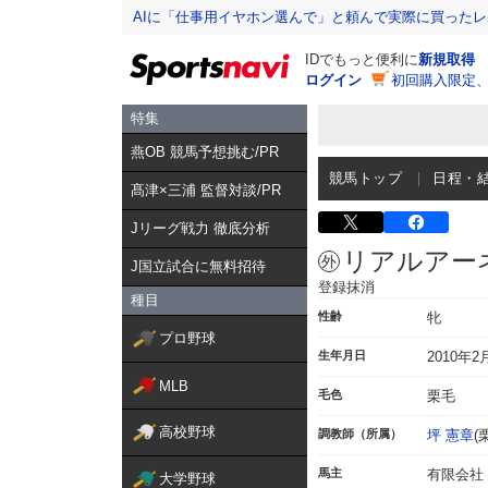
AIに「仕事用イヤホン選んで」と頼んで実際に買った
IDでもっと便利に
新規取得
ログイン
初回購入限定
特集
燕OB 競馬予想挑む/PR
競馬トップ
日程・
髙津×三浦 監督対談/PR
Jリーグ戦力 徹底分析
リアルアー
J国立試合に無料招待
登録抹消
種目
性齢
牝
プロ野球
生年月日
2010年2
MLB
毛色
栗毛
高校野球
調教師（所属）
坪 憲章
(
馬主
有限会社
大学野球