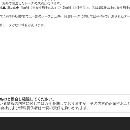
方、海外で出走したレースの成績となります。
g減
:3kg減
:4kg減（※女性騎手のみ）
:2kg減（※5年以上、又は101勝以上の女性騎手
て 1993年4月以前では一部のレースが上4F、障害レースに関しては平均Fで計測されたデ
一部データがない場合があります。
ものと照合し確認してください。
いる情報の内容に関しては万全を期しておりますが、その内容の正確性およ
式会社および情報提供者は一切の責任を負いかねます。