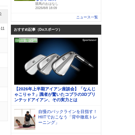
競馬のおはなし
2026/8/8 18:09
位
ニュース一覧
-11
おすすめ記事（Doスポーツ）
【2026年上半期アイアン座談会】「なんじ
ゃこりゃ？」識者が驚いたコブラの3Dプリ
ンテッドアイアン、その実力とは
自慢のバックラインを目指す！
HIITでおこなう「背中徹底トレ
ーニング」