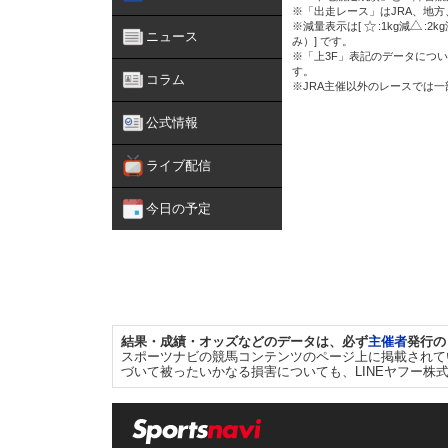
※「出走レース」はJRA、地
※減量表示は[
:1kg減
:2k
ニュース
み）] です。
※「上3F」表記のデータについ
す。
コラム
※JRA主催以外のレースでは
公式情報
ライブ配信
今日の予定
結果・成績・オッズなどのデータは、必ず
主催者
発行の
スポーツナビの競馬コンテンツのページ上に掲載されて
づいて被ったいかなる損害についても、LINEヤフー株