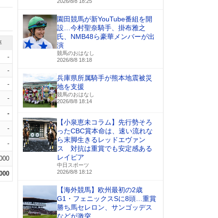
2026/8/8 18:25
園田競馬が新YouTube番組を開
設…今村聖奈騎手、掛布雅之
氏、NMB48ら豪華メンバーが出
率
演
競馬のおはなし
-
2026/8/8 18:18
-
兵庫県所属騎手が熊本地震被災
-
地を支援
競馬のおはなし
-
2026/8/8 18:14
-
【小泉恵未コラム】先行勢そろ
-
ったCBC賞本命は、速い流れな
ら末脚生きるレッドエヴァン
-
ス 対抗は重賞でも安定感ある
レイピア
.000
中日スポーツ
2026/8/8 18:12
.000
【海外競馬】欧州最初の2歳
G1・フェニックスSに8頭…重賞
勝ち馬セレロン、サンゴッデス
などが激突