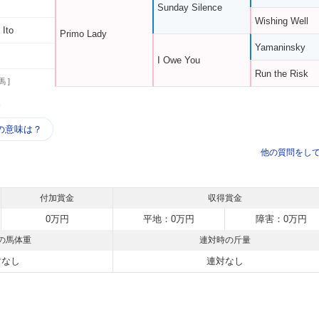
Sunday Silence
Wishing Well
 Ito
Primo Lady
Yamaninsky
I Owe You
Run the Risk
馬 ]
う
の意味は？
他の質問をし
付加賞金
収得賞金
0万円
平地：0万円
障害：0万円
の馬体重
連対時の斤量
対なし
連対なし