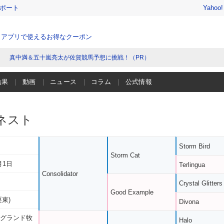
レポート
Yahoo
、アプリで使えるお得なクーポン
真中満＆五十嵐亮太が佐賀競馬予想に挑戦！（PR）
結果
動画
ニュース
コラム
公式情報
ネスト
Storm Bird
Storm Cat
月1日
Terlingua
Consolidator
Crystal Glitters
Good Example
栗東)
Divona
 グランド牧
Halo