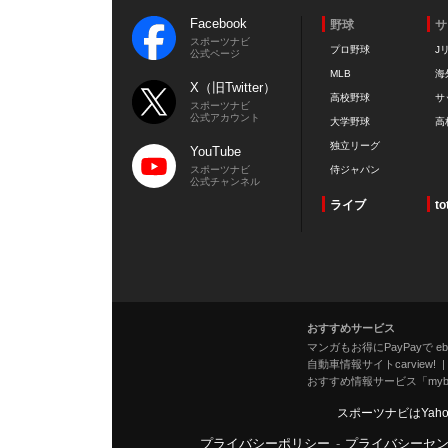
Facebook
野球
サ
スポーツナビ
プロ野球
J
公式ページ
MLB
海
X（旧Twitter）
高校野球
サ
スポーツナビ
公式アカウント
大学野球
高
独立リーグ
YouTube
スポーツナビ
侍ジャパン
公式チャンネル
ライブ
to
おすすめサービス
マンガもお得にPayPayで eboo
自動車情報サイトcarview!
おすすめ情報サービス「mybe
スポーツナビはYah
プライバシーポリシー
-
プライバシーセ