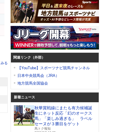
関連リンク（外部）
てみる
【YouTube】スポーツナビ競馬チャンネル
日本中央競馬会（JRA）
地方競馬全国協会
新着ニュース
秋華賞戦線にまたも有力候補誕
生にネット反応「幻のオークス
馬」「楽しみ過ぎる」 ラベル
セーヌが３勝目をゲット
馬トク報知