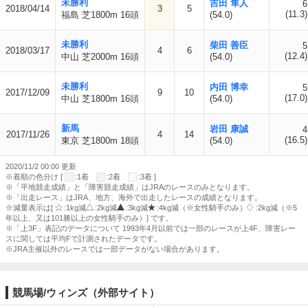
未勝利
吉田 隼人
6
2018/04/14
3
5
(11.3)
福島 芝1800m 16頭
(54.0)
未勝利
柴田 善臣
5
2018/03/17
4
6
(12.4)
中山 芝2000m 16頭
(54.0)
未勝利
内田 博幸
5
2017/12/09
9
10
(17.0)
中山 芝1800m 16頭
(54.0)
新馬
岩田 康誠
4
2017/11/26
4
14
(16.5)
東京 芝1800m 18頭
(54.0)
2020/11/2 00:00 更新
※着順の色分け [
:1着
:2着
:3着 ]
※「平地競走成績」と「障害競走成績」はJRAのレースのみとなります。
※「出走レース」はJRA、地方、海外で出走したレースの成績となります。
※減量表示は[
:1kg減
:2kg減
:3kg減
:4kg減（※女性騎手のみ）
:2kg減（※5
年以上、又は101勝以上の女性騎手のみ）] です。
※「上3F」表記のデータについて 1993年4月以前では一部のレースが上4F、障害レー
スに関しては平均Fで計測されたデータです。
※JRA主催以外のレースでは一部データがない場合があります。
競馬場/ウィンズ（外部サイト）