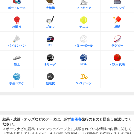
ボートレース
大相撲
フィギュア
カーリング
格闘技
ゴルフ
テニス
卓球
F1
バドミントン
バレーボール
ラグビー
NBA
陸上
Bリーグ
バスケ代表
学生バスケ
他競技
Doスポーツ
結果・成績・オッズなどのデータは、必ず
主催者
発行のものと照合し確認してく
ださい。
スポーツナビの競馬コンテンツのページ上に掲載されている情報の内容に関して
は万全を期しておりますが、その内容の正確性および安全性を保証するものでは