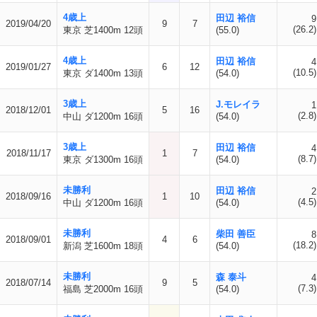
4歳上
田辺 裕信
9
2019/04/20
9
7
(26.2)
東京 芝1400m 12頭
(55.0)
4歳上
田辺 裕信
4
2019/01/27
6
12
(10.5)
東京 ダ1400m 13頭
(54.0)
3歳上
J.モレイラ
1
2018/12/01
5
16
(2.8)
中山 ダ1200m 16頭
(54.0)
3歳上
田辺 裕信
4
2018/11/17
1
7
(8.7)
東京 ダ1300m 16頭
(54.0)
未勝利
田辺 裕信
2
2018/09/16
1
10
(4.5)
中山 ダ1200m 16頭
(54.0)
未勝利
柴田 善臣
8
2018/09/01
4
6
(18.2)
新潟 芝1600m 18頭
(54.0)
未勝利
森 泰斗
4
2018/07/14
9
5
(7.3)
福島 芝2000m 16頭
(54.0)