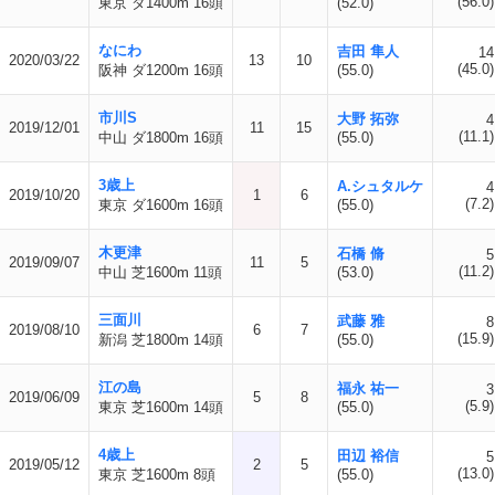
(56.0)
東京 ダ1400m 16頭
(52.0)
なにわ
吉田 隼人
14
2020/03/22
13
10
(45.0)
阪神 ダ1200m 16頭
(55.0)
市川S
大野 拓弥
4
2019/12/01
11
15
(11.1)
中山 ダ1800m 16頭
(55.0)
3歳上
A.シュタルケ
4
2019/10/20
1
6
(7.2)
東京 ダ1600m 16頭
(55.0)
木更津
石橋 脩
5
2019/09/07
11
5
(11.2)
中山 芝1600m 11頭
(53.0)
三面川
武藤 雅
8
2019/08/10
6
7
(15.9)
新潟 芝1800m 14頭
(55.0)
江の島
福永 祐一
3
2019/06/09
5
8
(5.9)
東京 芝1600m 14頭
(55.0)
4歳上
田辺 裕信
5
2019/05/12
2
5
(13.0)
東京 芝1600m 8頭
(55.0)