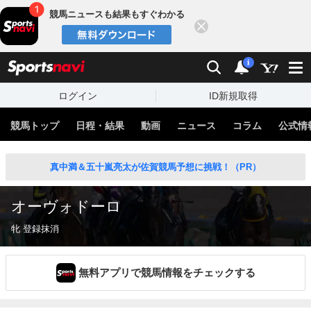
競馬ニュースも結果もすぐわかる
閉じる
スポーツナビ
検索
通知
i
ログイン
ID新規取得
競馬トップ
日程・結果
動画
ニュース
コラム
公式情
真中満＆五十嵐亮太が佐賀競馬予想に挑戦！（PR）
オーヴォドーロ
牝 登録抹消
無料アプリで競馬情報をチェックする