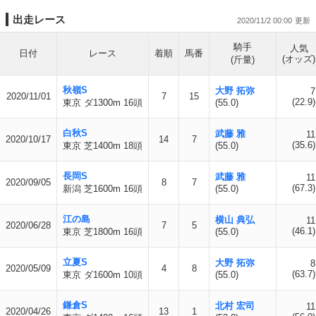
出走レース
2020/11/2 00:00
騎手
人気
日付
レース
着順
馬番
(オッズ)
(斤量)
秋嶺S
大野 拓弥
7
2020/11/01
7
15
(22.9)
東京 ダ1300m 16頭
(55.0)
白秋S
武藤 雅
11
2020/10/17
14
7
(35.6)
東京 芝1400m 18頭
(55.0)
長岡S
武藤 雅
11
2020/09/05
8
7
(67.3)
新潟 芝1600m 16頭
(55.0)
江の島
横山 典弘
11
2020/06/28
7
5
(46.1)
東京 芝1800m 16頭
(55.0)
立夏S
大野 拓弥
8
2020/05/09
4
8
(63.7)
東京 ダ1600m 10頭
(55.0)
鎌倉S
北村 宏司
11
2020/04/26
13
1