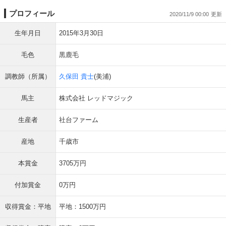
プロフィール
2020/11/9 00:00
生年月日
2015年3月30日
毛色
黒鹿毛
調教師（所属）
久保田 貴士
(美浦)
馬主
株式会社 レッドマジック
生産者
社台ファーム
産地
千歳市
本賞金
3705万円
付加賞金
0万円
収得賞金：平地
平地：1500万円