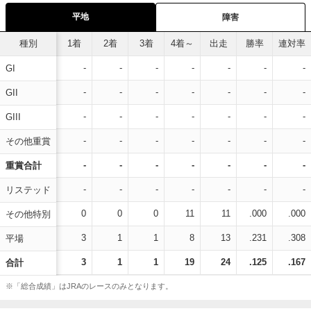
平地
障害
種別
1着
2着
3着
4着～
出走
勝率
連対率
-
-
-
-
-
-
-
GI
-
-
-
-
-
-
-
GII
-
-
-
-
-
-
-
GIII
-
-
-
-
-
-
-
その他重賞
-
-
-
-
-
-
-
重賞合計
-
-
-
-
-
-
-
リステッド
0
0
0
11
11
.000
.000
その他特別
3
1
1
8
13
.231
.308
平場
3
1
1
19
24
.125
.167
合計
※「総合成績」はJRAのレースのみとなります。