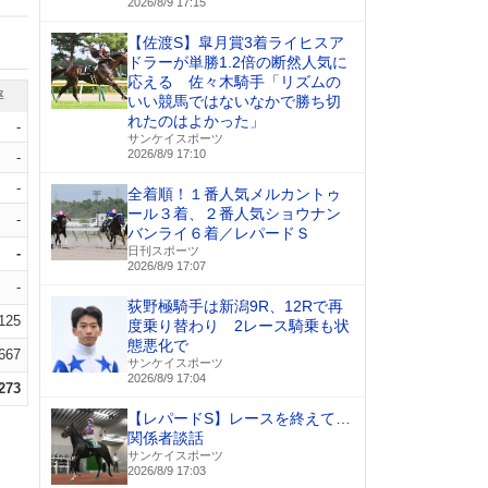
2026/8/9 17:15
【佐渡S】皐月賞3着ライヒスア
ドラーが単勝1.2倍の断然人気に
応える 佐々木騎手「リズムの
率
いい競馬ではないなかで勝ち切
れたのはよかった」
-
サンケイスポーツ
2026/8/9 17:10
-
-
全着順！１番人気メルカントゥ
ール３着、２番人気ショウナン
-
バンライ６着／レパードＳ
日刊スポーツ
-
2026/8/9 17:07
-
荻野極騎手は新潟9R、12Rで再
.125
度乗り替わり 2レース騎乗も状
態悪化で
.667
サンケイスポーツ
2026/8/9 17:04
.273
【レパードS】レースを終えて…
関係者談話
サンケイスポーツ
2026/8/9 17:03