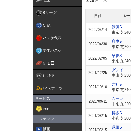
陸上
Bリーグ
日付
レー
NBA
緑風S
2022/05/14
東京 芝240
バスケ代表
府中S
2022/04/30
東京 芝200
学生バスケ
早春S
2022/02/05
東京 芝240
NFL
グレイ
2021/12/25
中山 芝250
他競技
六社S
2021/10/10
Doスポーツ
東京 芝240
サービス
ムーン
2021/09/11
中京 芝220
toto
博多S
2021/08/15
小倉 芝200
コンテンツ
緑風S
動画
2021/05/15