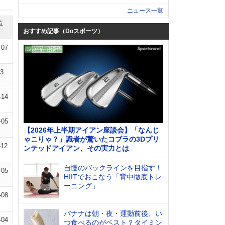
ニュース一覧
位
おすすめ記事（Doスポーツ）
-07
13
-14
-05
【2026年上半期アイアン座談会】「なんじ
ゃこりゃ？」識者が驚いたコブラの3Dプリ
-12
ンテッドアイアン、その実力とは
自慢のバックラインを目指す！
-05
HIITでおこなう「背中徹底トレ
ーニング」
-08
バナナは朝・夜・運動前後、い
-04
つ食べるのがベスト？タイミン