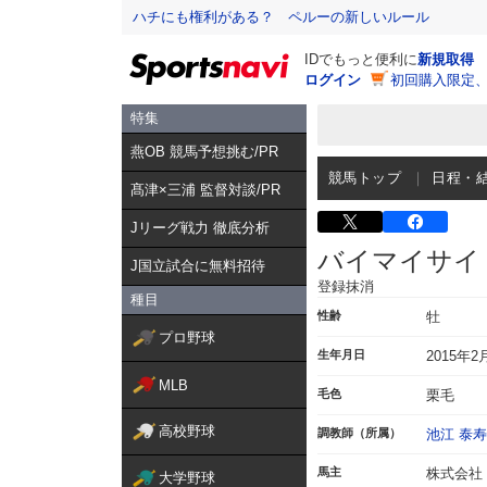
ハチにも権利がある？ ペルーの新しいルール
IDでもっと便利に
新規取得
ログイン
初回購入限定
特集
燕OB 競馬予想挑む/PR
競馬トップ
日程・
髙津×三浦 監督対談/PR
Jリーグ戦力 徹底分析
バイマイサイ
J国立試合に無料招待
登録抹消
種目
性齢
牡
プロ野球
生年月日
2015年2
MLB
毛色
栗毛
高校野球
調教師（所属）
池江 泰寿
馬主
株式会社
大学野球