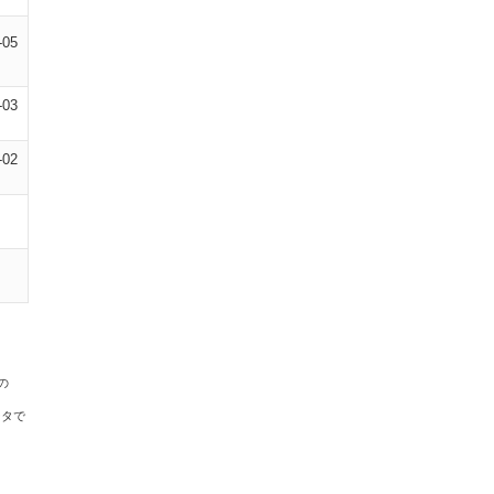
-05
-03
-02
の
ータで