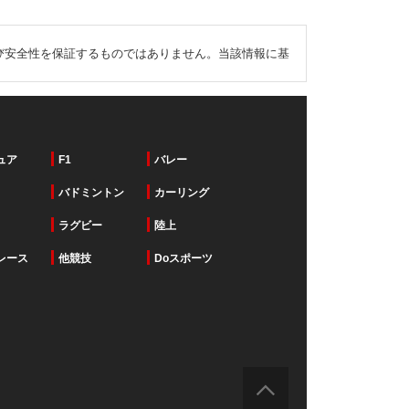
び安全性を保証するものではありません。当該情報に基
ュア
F1
バレー
バドミントン
カーリング
ラグビー
陸上
レース
他競技
Doスポーツ