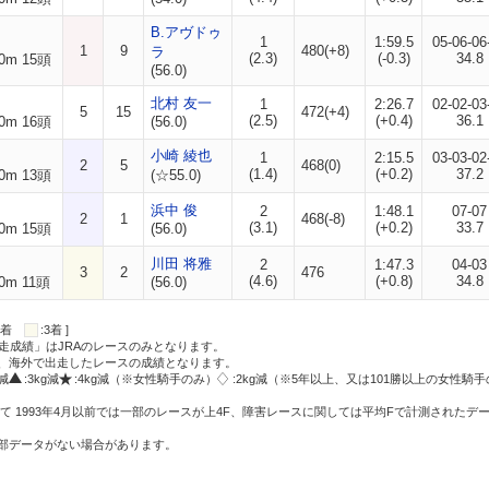
B.アヴドゥ
1
1:59.5
05-06-06
1
9
480(+8)
ラ
(2.3)
(-0.3)
34.8
0m 15頭
(56.0)
北村 友一
1
2:26.7
02-02-03
5
15
472(+4)
(2.5)
(+0.4)
36.1
0m 16頭
(56.0)
小崎 綾也
1
2:15.5
03-03-02
2
5
468(0)
(1.4)
(+0.2)
37.2
0m 13頭
(☆55.0)
浜中 俊
2
1:48.1
07-07
2
1
468(-8)
(3.1)
(+0.2)
33.7
0m 15頭
(56.0)
川田 将雅
2
1:47.3
04-03
3
2
476
(4.6)
(+0.8)
34.8
0m 11頭
(56.0)
:2着
:3着 ]
走成績」はJRAのレースのみとなります。
方、海外で出走したレースの成績となります。
g減
:3kg減
:4kg減（※女性騎手のみ）
:2kg減（※5年以上、又は101勝以上の女性騎手
て 1993年4月以前では一部のレースが上4F、障害レースに関しては平均Fで計測されたデ
一部データがない場合があります。