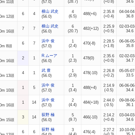
(28.7)
(+0.8)
34.6
0m 11頭
(57.0)
横山 武史
4
2:35.8
04-04-04
6
4
488(+6)
(6.5)
(+0.4)
36.8
0m 12頭
(56.0)
横山 武史
6
2:25.9
02-03-03
7
7
482(+12)
(20.7)
(+0.5)
34.6
0m 16頭
(56.0)
浜中 俊
1
2:28.5
06-06-05
6
7
470(-8)
(2.4)
(+1.8)
35.8
0m 8頭
(57.0)
R.ムーア
1
2:35.6
02-02-03
2
1
478(0)
(2.3)
(+0.0)
34.7
0m 16頭
(56.0)
武 豊
1
2:26.8
05-05-07
4
1
478(-10)
(2.9)
(+0.2)
33.5
0m 13頭
(56.0)
浜中 俊
1
2:14.9
06-06-06
1
5
488(+4)
(3.4)
(-0.5)
34.4
0m 10頭
(57.0)
浜中 俊
2
2:44.0
09-08-06
1
14
484(+18)
(4.4)
(-0.5)
36.1
0m 16頭
(57.0)
荻野 極
5
2:14.2
03-04-03
3
14
466(-10)
(9.7)
(+0.4)
34.6
0m 15頭
(56.0)
荻野 極
3
2:27.2
10-10-09
6
6
476(-4)
(4.4)
(+0.3)
35.1
0m 12頭
(54.0)