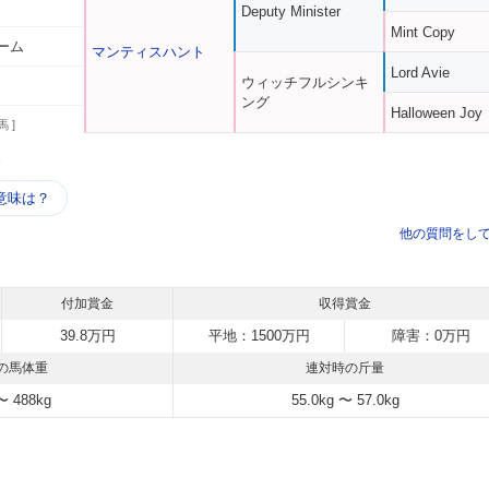
Deputy Minister
Mint Copy
ーム
マンティスハント
Lord Avie
ウィッチフルシンキ
ング
Halloween Joy
馬 ]
う
意味は？
他の質問をし
付加賞金
収得賞金
39.8万円
平地：1500万円
障害：0万円
の馬体重
連対時の斤量
〜 488kg
55.0kg 〜 57.0kg