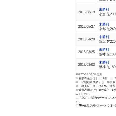
未勝利
2018/08/19
小倉 芝200
未勝利
2018/05/27
京都 芝240
未勝利
2018/04/28
新潟 芝220
未勝利
2018/03/25
阪神 芝180
未勝利
2018/03/03
阪神 芝180
2022/5/16 00:00 更新
※着順の色分け [
:1着
※「平地競走成績」と「障害競
※「出走レース」はJRA、地
※減量表示は[
:1kg減
:2k
み）] です。
※「上3F」表記のデータについ
す。
※JRA主催以外のレースでは