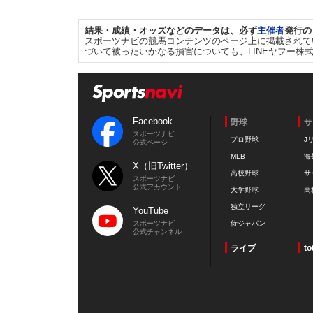
結果・成績・オッズなどのデータは、必ず
主催者
発行の
スポーツナビの競馬コンテンツのページ上に掲載されて
づいて被ったいかなる損害についても、LINEヤフー株
Facebook
野球
サ
スポーツナビ
プロ野球
J
公式ページ
MLB
海
X（旧Twitter）
高校野球
サ
スポーツナビ
公式アカウント
大学野球
高
独立リーグ
YouTube
スポーツナビ
侍ジャパン
公式チャンネル
ライブ
to