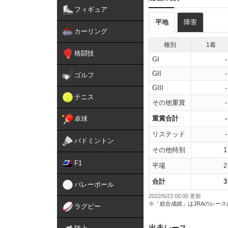
フィギュア
平地
障害
カーリング
種別
1着
格闘技
GI
-
GII
-
ゴルフ
GIII
-
テニス
その他重賞
-
重賞合計
-
卓球
リステッド
-
バドミントン
その他特別
1
F1
平場
2
合計
3
バレーボール
2022/5/23 00:00 更新
※「総合成績」はJRAのレー
ラグビー
出走レース