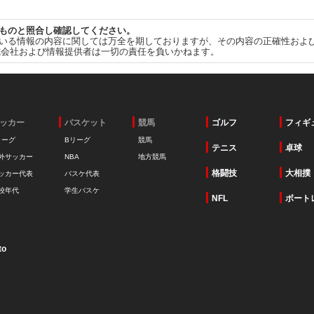
ものと照合し確認してください。
いる情報の内容に関しては万全を期しておりますが、その内容の正確性およ
式会社および情報提供者は一切の責任を負いかねます。
ッカー
バスケット
競馬
ゴルフ
フィギ
リーグ
Bリーグ
競馬
テニス
卓球
外サッカー
NBA
地方競馬
格闘技
大相撲
ッカー代表
バスケ代表
校年代
学生バスケ
NFL
ボート
to