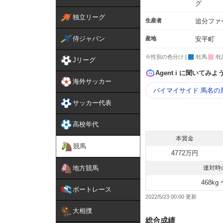
グ
独立リーグ
生産者
追分ファ
侍ジャパン
産地
安平町
※性別の色分け [
:牡馬
:牝
Jリーグ
Agent i に聞いてみよ
海外サッカー
バイマイサイド 馬名の
サッカー代表
高校年代
本賞金
競馬
4772万円
地方競馬
連対時
468kg 
ボートレース
2022/5/23 00:00
大相撲
総合成績