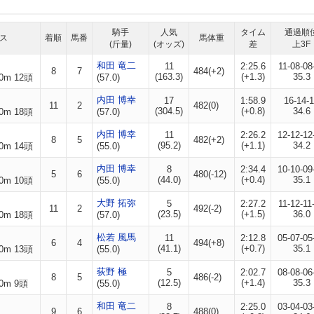
騎手
人気
タイム
通過順
ス
着順
馬番
馬体重
(斤量)
(オッズ)
差
上3F
和田 竜二
11
2:25.6
11-08-08
8
7
484(+2)
(163.3)
(+1.3)
35.3
0m 12頭
(57.0)
内田 博幸
17
1:58.9
16-14-
11
2
482(0)
(304.5)
(+0.8)
34.6
0m 18頭
(57.0)
内田 博幸
11
2:26.2
12-12-12
8
5
482(+2)
(95.2)
(+1.1)
34.2
0m 14頭
(55.0)
内田 博幸
8
2:34.4
10-10-09
5
6
480(-12)
(44.0)
(+0.4)
35.1
0m 10頭
(55.0)
大野 拓弥
5
2:27.2
11-12-11
11
2
492(-2)
(23.5)
(+1.5)
36.0
0m 18頭
(57.0)
松若 風馬
11
2:12.8
05-07-05
6
4
494(+8)
(41.1)
(+0.7)
35.1
0m 13頭
(55.0)
荻野 極
5
2:02.7
08-08-06
8
5
486(-2)
(12.5)
(+1.4)
35.3
0m 9頭
(55.0)
和田 竜二
8
2:25.0
03-04-03
9
6
488(0)