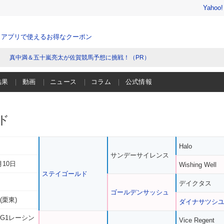
Yahoo
、アプリで使えるお得なクーポン
真中満＆五十嵐亮太が佐賀競馬予想に挑戦！（PR）
結果
動画
ニュース
コラム
公式情報
ド
Halo
サンデーサイレンス
月10日
Wishing Well
ステイゴールド
デイクタス
ゴールデンサッシュ
(栗東)
ダイナサツシ
 G1レーシン
Vice Regent