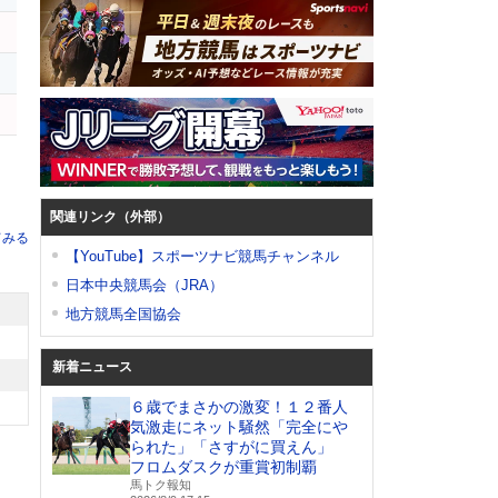
関連リンク（外部）
てみる
【YouTube】スポーツナビ競馬チャンネル
日本中央競馬会（JRA）
地方競馬全国協会
新着ニュース
６歳でまさかの激変！１２番人
気激走にネット騒然「完全にや
られた」「さすがに買えん」
フロムダスクが重賞初制覇
馬トク報知