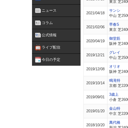
東京 芝240
ニュース
サンシ
2021/04/18
中山 芝250
コラム
早春S
2021/02/06
東京 芝240
公式情報
御堂筋
2020/04/19
阪神 芝240
ライブ配信
グレイ
2019/12/21
中山 芝250
今日の予定
オリオ
2019/12/08
阪神 芝240
鳴滝特
2019/10/14
京都 芝220
3歳上
2019/09/01
小倉 芝260
金山特
2019/01/20
中京 芝220
萬代橋
2018/10/20
新潟 芝240