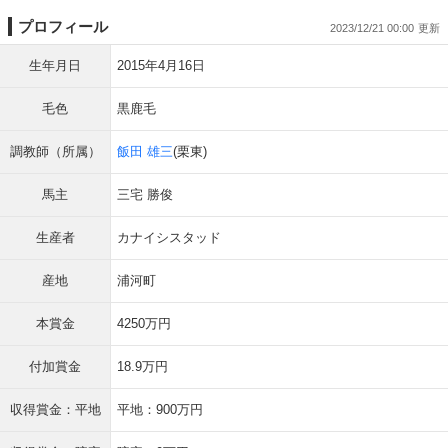
プロフィール
2023/12/21 00:00
生年月日
2015年4月16日
毛色
黒鹿毛
調教師（所属）
飯田 雄三
(栗東)
馬主
三宅 勝俊
生産者
カナイシスタッド
産地
浦河町
本賞金
4250万円
付加賞金
18.9万円
収得賞金：平地
平地：900万円