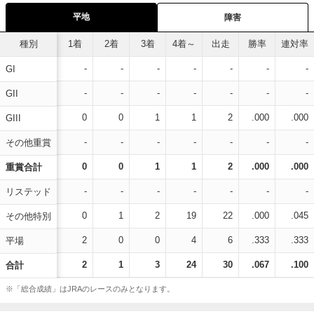
平地
障害
種別
1着
2着
3着
4着～
出走
勝率
連対率
-
-
-
-
-
-
-
GI
-
-
-
-
-
-
-
GII
0
0
1
1
2
.000
.000
GIII
-
-
-
-
-
-
-
その他重賞
0
0
1
1
2
.000
.000
重賞合計
-
-
-
-
-
-
-
リステッド
0
1
2
19
22
.000
.045
その他特別
2
0
0
4
6
.333
.333
平場
2
1
3
24
30
.067
.100
合計
※「総合成績」はJRAのレースのみとなります。