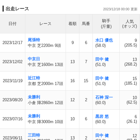
出走レース
2023/12/18 00:00
騎手
人気
日付
レース
着順
馬番
(オッズ)
(斤量)
尾張特
水口 優也
9
2023/12/17
9
6
(205.5)
中京 芝2200m 9頭
(58.0)
中京日
田中 健
13
2023/12/02
13
7
(268.2)
中京 芝1600m 13頭
(51.0)
近江特
田中 健
15
2023/11/19
16
15
(185.1)
京都 芝2000m 17頭
(51.0)
未勝利
石神 深一
10
2023/08/20
12
2
(62.5)
小倉 障2860m 12頭
(60.0)
未勝利
黒岩 悠
6
2023/07/16
10
6
(26.1)
中京 障3000m 10頭
(60.0)
三田特
田中 健
12
2023/06/11
13
2