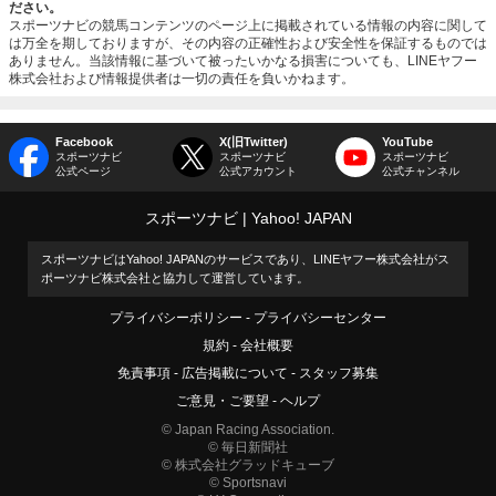
ださい。
スポーツナビの競馬コンテンツのページ上に掲載されている情報の内容に関して
は万全を期しておりますが、その内容の正確性および安全性を保証するものでは
ありません。当該情報に基づいて被ったいかなる損害についても、LINEヤフー
株式会社および情報提供者は一切の責任を負いかねます。
Facebook
X(旧Twitter)
YouTube
スポーツナビ
スポーツナビ
スポーツナビ
公式ページ
公式アカウント
公式チャンネル
スポーツナビ
Yahoo! JAPAN
スポーツナビはYahoo! JAPANのサービスであり、LINEヤフー株式会社がス
ポーツナビ株式会社と協力して運営しています。
プライバシーポリシー
プライバシーセンター
規約
会社概要
免責事項
広告掲載について
スタッフ募集
ご意見・ご要望
ヘルプ
© Japan Racing Association.
© 毎日新聞社
© 株式会社グラッドキューブ
© Sportsnavi