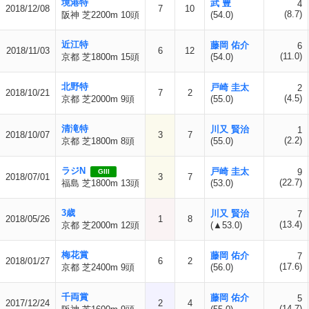
境港特
武 豊
4
2018/12/08
7
10
(8.7)
阪神 芝2200m 10頭
(54.0)
近江特
藤岡 佑介
6
2018/11/03
6
12
(11.0)
京都 芝1800m 15頭
(54.0)
北野特
戸崎 圭太
2
2018/10/21
7
2
(4.5)
京都 芝2000m 9頭
(55.0)
清滝特
川又 賢治
1
2018/10/07
3
7
(2.2)
京都 芝1800m 8頭
(55.0)
ラジN
戸崎 圭太
9
GIII
2018/07/01
3
7
(22.7)
福島 芝1800m 13頭
(53.0)
3歳
川又 賢治
7
2018/05/26
1
8
(13.4)
京都 芝2000m 12頭
(▲53.0)
梅花賞
藤岡 佑介
7
2018/01/27
6
2
(17.6)
京都 芝2400m 9頭
(56.0)
千両賞
藤岡 佑介
5
2017/12/24
2
4
(14.7)