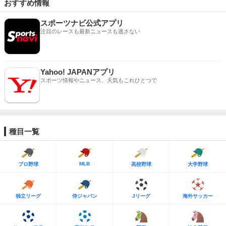
おすすめ情報
スポーツナビ公式アプリ
注目のレースも最新ニュースも逃さない
Yahoo! JAPANアプリ
スポーツ情報やニュース、天気もこれひとつで
種目一覧
MLB
プロ野球
高校野球
大学野球
独立リーグ
侍ジャパン
Jリーグ
海外サッカー