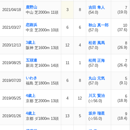
鹿野山
吉田 隼人
7
2021/04/18
3
8
(19.0)
中山 芝2000m 11頭
(54.0)
恋路浜
秋山 真一郎
10
2021/03/27
6
6
(37.6)
中京 芝2000m 10頭
(57.0)
3歳上
松若 風馬
8
2020/12/13
12
4
(26.9)
阪神 芝1600m 13頭
(57.0)
五頭連
松岡 正海
7
2019/08/25
11
1
(26.4)
新潟 芝1600m 14頭
(57.0)
いわき
丸山 元気
5
2019/07/20
6
8
(9.1)
福島 芝1800m 15頭
(57.0)
4歳上
川又 賢治
6
2019/05/25
4
12
(18.9)
京都 芝2000m 13頭
(☆56.0)
4歳上
坂井 瑠星
9
2019/01/26
13
5
(18.4)
京都 ダ1800m 13頭
(☆55.0)