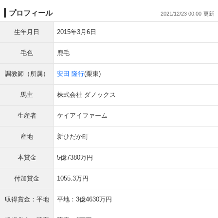
プロフィール
2021/12/23 00:00
生年月日
2015年3月6日
毛色
鹿毛
調教師（所属）
安田 隆行
(栗東)
馬主
株式会社 ダノックス
生産者
ケイアイファーム
産地
新ひだか町
本賞金
5億7380万円
付加賞金
1055.3万円
収得賞金：平地
平地：3億4630万円