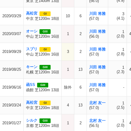
(4.9)
東京 芝1400m 13頭
(56.0)
高松宮
川田 将雅
3
GI
2020/03/29
10
6
(4.1)
中京 芝1200m 18頭
(57.0)
オーシ
川田 将雅
1
GIII
2020/03/07
1
2
(2.0)
中山 芝1200m 16頭
(56.0)
スプリ
川田 将雅
1
GI
2019/09/29
3
2
(2.8)
中山 芝1200m 16頭
(57.0)
キーン
川田 将雅
1
GIII
2019/08/25
1
13
(2.3)
札幌 芝1200m 16頭
(57.0)
函SS
川田 将雅
GIII
2019/06/16
除外
6
-
函館 芝1200m 13頭
(57.0)
高松宮
北村 友一
1
GI
2019/03/24
4
13
(2.5)
中京 芝1200m 18頭
(57.0)
シルク
北村 友一
1
GIII
2019/01/27
1
2
(2.0)
京都 芝1200m 18頭
(56.5)