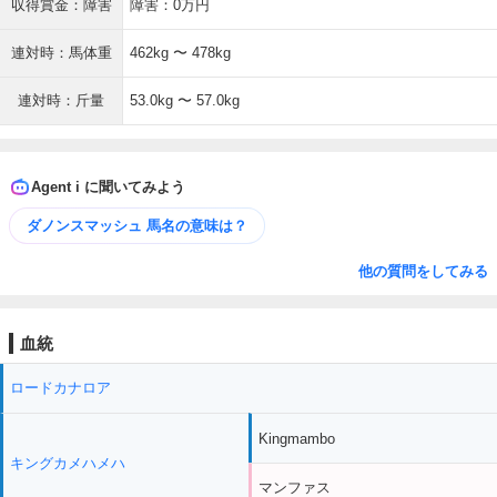
収得賞金：障害
障害：0万円
連対時：馬体重
462kg 〜 478kg
連対時：斤量
53.0kg 〜 57.0kg
Agent i に聞いてみよう
ダノンスマッシュ 馬名の意味は？
他の質問をしてみる
血統
ロードカナロア
Kingmambo
キングカメハメハ
マンファス