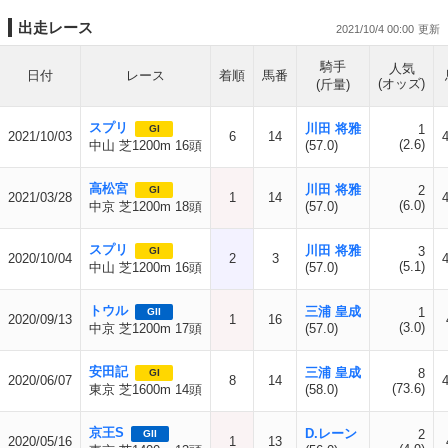
出走レース
2021/10/4 00:00
騎手
人気
日付
レース
着順
馬番
(オッズ)
(斤量)
スプリ
川田 将雅
1
GI
2021/10/03
6
14
(2.6)
中山 芝1200m 16頭
(57.0)
高松宮
川田 将雅
2
GI
2021/03/28
1
14
(6.0)
中京 芝1200m 18頭
(57.0)
スプリ
川田 将雅
3
GI
2020/10/04
2
3
(5.1)
中山 芝1200m 16頭
(57.0)
トウル
三浦 皇成
1
GII
2020/09/13
1
16
(3.0)
中京 芝1200m 17頭
(57.0)
安田記
三浦 皇成
8
GI
2020/06/07
8
14
(73.6)
東京 芝1600m 14頭
(58.0)
京王S
D.レーン
2
GII
2020/05/16
1
13