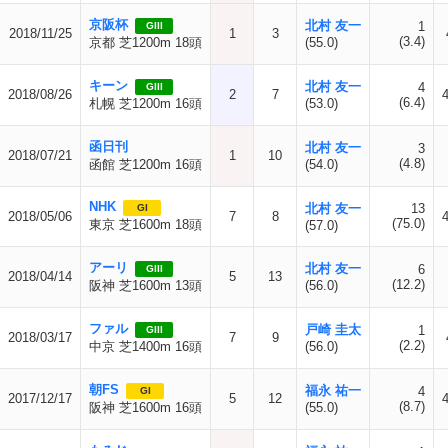
京阪杯
北村 友一
1
GIII
2018/11/25
1
3
(3.4)
京都 芝1200m 18頭
(55.0)
キーン
北村 友一
4
GIII
2018/08/26
2
7
(6.4)
札幌 芝1200m 16頭
(53.0)
函日刊
北村 友一
3
2018/07/21
1
10
(4.8)
函館 芝1200m 16頭
(54.0)
NHK
北村 友一
13
GI
2018/05/06
7
8
(75.0)
東京 芝1600m 18頭
(57.0)
アーリ
北村 友一
6
GIII
2018/04/14
5
13
(12.2)
阪神 芝1600m 13頭
(56.0)
ファル
戸崎 圭太
1
GIII
2018/03/17
7
9
(2.2)
中京 芝1400m 16頭
(56.0)
朝FS
福永 祐一
4
GI
2017/12/17
5
12
(8.7)
阪神 芝1600m 16頭
(55.0)