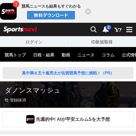
競馬ニュースも結果もすぐわかる
閉じる
スポーツナビ
検索
通知
i
ログイン
ID新規取得
競馬トップ
日程・結果
動画
ニュース
コラム
公式情
真中満＆五十嵐亮太が佐賀競馬予想に挑戦！（PR）
ダノンスマッシュ
牡 登録抹消
先週的中! AIが平安エルムSを大予想