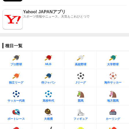
Yahoo! JAPANアプリ
スポーツ情報やニュース、天気もこれひとつで
種目一覧
MLB
プロ野球
高校野球
大学野球
独立リーグ
侍ジャパン
Jリーグ
海外サッカー
サッカー代表
高校年代
競馬
地方競馬
ボートレース
大相撲
フィギュア
カーリング