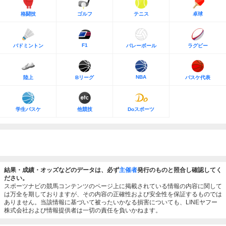
格闘技
ゴルフ
テニス
卓球
F1
バドミントン
バレーボール
ラグビー
NBA
陸上
Bリーグ
バスケ代表
学生バスケ
他競技
Doスポーツ
結果・成績・オッズなどのデータは、必ず
主催者
発行のものと照合し確認してく
ださい。
スポーツナビの競馬コンテンツのページ上に掲載されている情報の内容に関して
は万全を期しておりますが、その内容の正確性および安全性を保証するものでは
ありません。当該情報に基づいて被ったいかなる損害についても、LINEヤフー
株式会社および情報提供者は一切の責任を負いかねます。