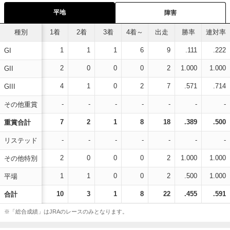
平地
障害
種別
1着
2着
3着
4着～
出走
勝率
連対率
1
1
1
6
9
.111
.222
GI
2
0
0
0
2
1.000
1.000
GII
4
1
0
2
7
.571
.714
GIII
-
-
-
-
-
-
-
その他重賞
7
2
1
8
18
.389
.500
重賞合計
-
-
-
-
-
-
-
リステッド
2
0
0
0
2
1.000
1.000
その他特別
1
1
0
0
2
.500
1.000
平場
10
3
1
8
22
.455
.591
合計
※「総合成績」はJRAのレースのみとなります。