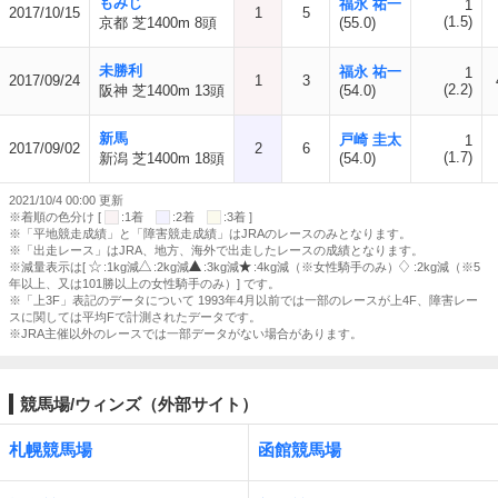
もみじ
福永 祐一
1
2017/10/15
1
5
(1.5)
京都 芝1400m 8頭
(55.0)
未勝利
福永 祐一
1
2017/09/24
1
3
(2.2)
阪神 芝1400m 13頭
(54.0)
新馬
戸崎 圭太
1
2017/09/02
2
6
(1.7)
新潟 芝1400m 18頭
(54.0)
2021/10/4 00:00 更新
※着順の色分け [
:1着
:2着
:3着 ]
※「平地競走成績」と「障害競走成績」はJRAのレースのみとなります。
※「出走レース」はJRA、地方、海外で出走したレースの成績となります。
※減量表示は[
:1kg減
:2kg減
:3kg減
:4kg減（※女性騎手のみ）
:2kg減（※5
年以上、又は101勝以上の女性騎手のみ）] です。
※「上3F」表記のデータについて 1993年4月以前では一部のレースが上4F、障害レー
スに関しては平均Fで計測されたデータです。
※JRA主催以外のレースでは一部データがない場合があります。
競馬場/ウィンズ（外部サイト）
札幌競馬場
函館競馬場