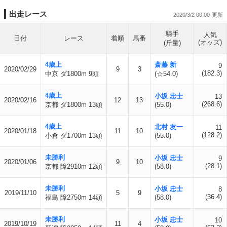
出走レース
2020/3/2 00:00
騎手
人気
日付
レース
着順
馬番
(オッズ)
(斤量)
4歳上
斎藤 新
9
2020/02/29
9
3
(182.3)
中京 ダ1800m 9頭
(☆54.0)
4歳上
小坂 忠士
13
2020/02/16
12
13
(268.6)
京都 ダ1800m 13頭
(55.0)
4歳上
北村 友一
11
2020/01/18
11
10
(128.2)
小倉 ダ1700m 13頭
(55.0)
未勝利
小坂 忠士
9
2020/01/06
9
10
(28.1)
京都 障2910m 12頭
(58.0)
未勝利
小坂 忠士
8
2019/11/10
5
9
(36.4)
福島 障2750m 14頭
(58.0)
未勝利
小坂 忠士
10
2019/10/19
11
4