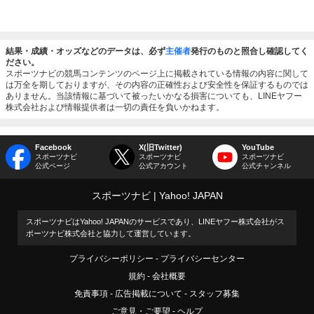
結果・成績・オッズなどのデータは、必ず
主催者
発行のものと照合し確認してく
ださい。
スポーツナビの競馬コンテンツのページ上に掲載されている情報の内容に関して
は万全を期しておりますが、その内容の正確性および安全性を保証するものでは
ありません。当該情報に基づいて被ったいかなる損害についても、LINEヤフー
株式会社および情報提供者は一切の責任を負いかねます。
Facebook
X(旧Twitter)
YouTube
スポーツナビ
スポーツナビ
スポーツナビ
公式ページ
公式アカウント
公式チャンネル
スポーツナビ
Yahoo! JAPAN
スポーツナビはYahoo! JAPANのサービスであり、LINEヤフー株式会社がス
ポーツナビ株式会社と協力して運営しています。
プライバシーポリシー
プライバシーセンター
規約
会社概要
免責事項
広告掲載について
スタッフ募集
ご意見・ご要望
ヘルプ