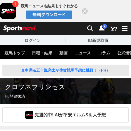
競馬ニュースも結果もすぐわかる
閉じる
スポーツナビ
検索
通知
i
ログイン
ID新規取得
競馬トップ
日程・結果
動画
ニュース
コラム
公式情
真中満＆五十嵐亮太が佐賀競馬予想に挑戦！（PR）
クロフネプリンセス
牝 登録抹消
先週的中! AIが平安エルムSを大予想