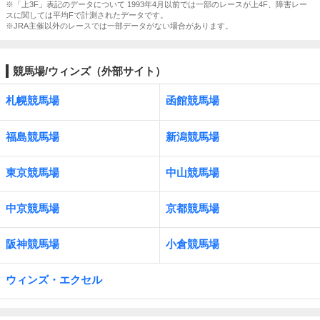
※「上3F」表記のデータについて 1993年4月以前では一部のレースが上4F、障害レー
スに関しては平均Fで計測されたデータです。
※JRA主催以外のレースでは一部データがない場合があります。
競馬場/ウィンズ（外部サイト）
札幌競馬場
函館競馬場
福島競馬場
新潟競馬場
東京競馬場
中山競馬場
中京競馬場
京都競馬場
阪神競馬場
小倉競馬場
ウィンズ・エクセル