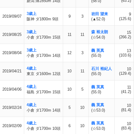
(63.2)
新潟 障2850m 14頭
(58.0)
3歳上
岩田 望来
9
2019/09/07
9
3
(125.6)
阪神 ダ1800m 9頭
(▲52.0)
3歳上
森 裕太朗
15
2019/08/25
11
11
(266.2)
小倉 ダ1700m 15頭
(☆54.0)
3歳上
義 英真
13
2019/08/04
12
3
(103.6)
小倉 ダ1700m 14頭
(55.0)
4歳上
石川 裕紀人
10
2019/04/21
10
11
(129.4)
東京 ダ1600m 12頭
(55.0)
4歳上
義 英真
11
2019/04/06
10
5
(41.2)
福島 ダ1700m 15頭
(55.0)
4歳上
義 英真
10
2019/02/24
5
10
(81.4)
小倉 ダ1700m 14頭
(☆53.0)
4歳上
義 英真
10
2019/02/09
6
10
(83.4)
小倉 ダ1700m 10頭
(☆53.0)