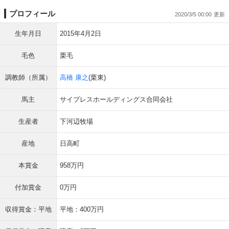
プロフィール
2020/3/5 00:00
生年月日
2015年4月2日
毛色
栗毛
調教師（所属）
高橋 康之
(栗東)
馬主
サイプレスホールディングス合同会社
生産者
下河辺牧場
産地
日高町
本賞金
958万円
付加賞金
0万円
収得賞金：平地
平地：400万円