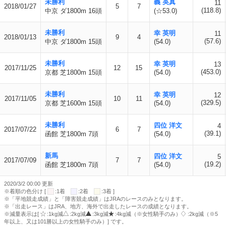
未勝利
義 英真
11
2018/01/27
5
7
(118.8)
中京 ダ1800m 16頭
(☆53.0)
未勝利
幸 英明
11
2018/01/13
9
4
(57.6)
中京 ダ1800m 15頭
(54.0)
未勝利
幸 英明
13
2017/11/25
12
15
(453.0)
京都 芝1800m 15頭
(54.0)
未勝利
幸 英明
12
2017/11/05
10
11
(329.5)
京都 芝1600m 15頭
(54.0)
未勝利
四位 洋文
4
2017/07/22
6
7
(39.1)
函館 芝1800m 7頭
(54.0)
新馬
四位 洋文
5
2017/07/09
7
7
(19.2)
函館 芝1800m 7頭
(54.0)
2020/3/2 00:00 更新
※着順の色分け [
:1着
:2着
:3着 ]
※「平地競走成績」と「障害競走成績」はJRAのレースのみとなります。
※「出走レース」はJRA、地方、海外で出走したレースの成績となります。
※減量表示は[
:1kg減
:2kg減
:3kg減
:4kg減（※女性騎手のみ）
:2kg減（※5
年以上、又は101勝以上の女性騎手のみ）] です。