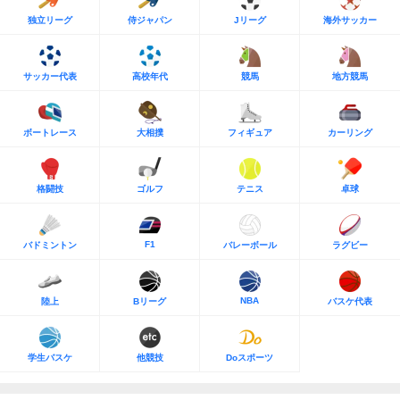
独立リーグ
侍ジャパン
Jリーグ
海外サッカー
サッカー代表
高校年代
競馬
地方競馬
ボートレース
大相撲
フィギュア
カーリング
格闘技
ゴルフ
テニス
卓球
F1
バドミントン
バレーボール
ラグビー
NBA
陸上
Bリーグ
バスケ代表
学生バスケ
他競技
Doスポーツ