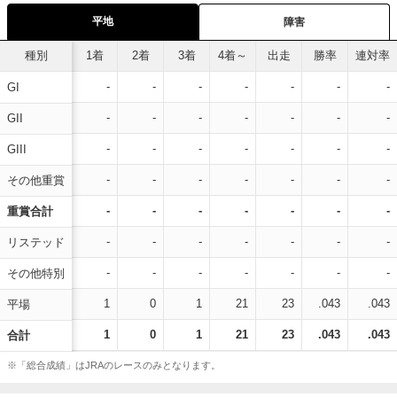
平地
障害
種別
1着
2着
3着
4着～
出走
勝率
連対率
-
-
-
-
-
-
-
GI
-
-
-
-
-
-
-
GII
-
-
-
-
-
-
-
GIII
-
-
-
-
-
-
-
その他重賞
-
-
-
-
-
-
-
重賞合計
-
-
-
-
-
-
-
リステッド
-
-
-
-
-
-
-
その他特別
1
0
1
21
23
.043
.043
平場
1
0
1
21
23
.043
.043
合計
※「総合成績」はJRAのレースのみとなります。