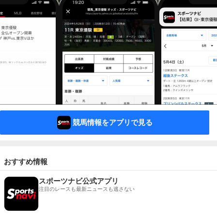
競馬情報をアプリで見る
おすすめ情報
スポーツナビ公式アプリ
注目のレースも最新ニュースも逃さない