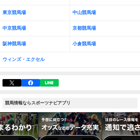
東京競馬場
中山競馬場
中京競馬場
京都競馬場
阪神競馬場
小倉競馬場
ウィンズ・エクセル
競馬情報ならスポーツナビアプリ