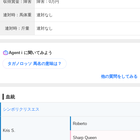
収得賞金：障害
障害：0万円
連対時：馬体重
連対なし
連対時：斤量
連対なし
Agent i に聞いてみよう
タガノロッソ 馬名の意味は？
他の質問をしてみる
血統
シンボリクリスエス
Roberto
Kris S.
Sharp Queen