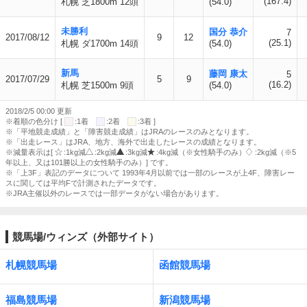
(167.4)
札幌 芝1800m 12頭
(54.0)
未勝利
国分 恭介
7
2017/08/12
9
12
(25.1)
札幌 ダ1700m 14頭
(54.0)
新馬
藤岡 康太
5
2017/07/29
5
9
(16.2)
札幌 芝1500m 9頭
(54.0)
2018/2/5 00:00 更新
※着順の色分け [
:1着
:2着
:3着 ]
※「平地競走成績」と「障害競走成績」はJRAのレースのみとなります。
※「出走レース」はJRA、地方、海外で出走したレースの成績となります。
※減量表示は[
:1kg減
:2kg減
:3kg減
:4kg減（※女性騎手のみ）
:2kg減（※5
年以上、又は101勝以上の女性騎手のみ）] です。
※「上3F」表記のデータについて 1993年4月以前では一部のレースが上4F、障害レー
スに関しては平均Fで計測されたデータです。
※JRA主催以外のレースでは一部データがない場合があります。
競馬場/ウィンズ（外部サイト）
札幌競馬場
函館競馬場
福島競馬場
新潟競馬場