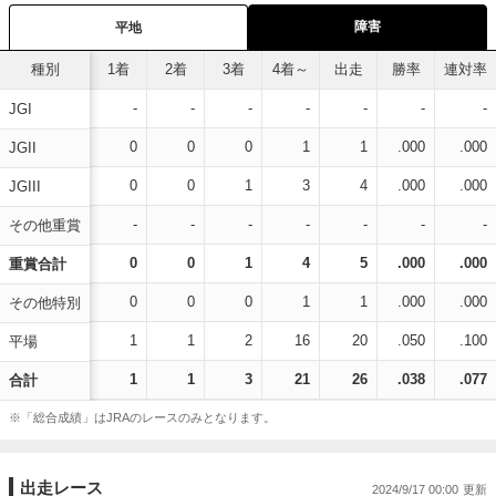
障害
平地
種別
1着
2着
3着
4着～
出走
勝率
連対率
-
-
-
-
-
-
-
JGI
0
0
0
1
1
.000
.000
JGII
0
0
1
3
4
.000
.000
JGIII
-
-
-
-
-
-
-
その他重賞
0
0
1
4
5
.000
.000
重賞合計
0
0
0
1
1
.000
.000
その他特別
1
1
2
16
20
.050
.100
平場
1
1
3
21
26
.038
.077
合計
※「総合成績」はJRAのレースのみとなります。
出走レース
2024/9/17 00:00