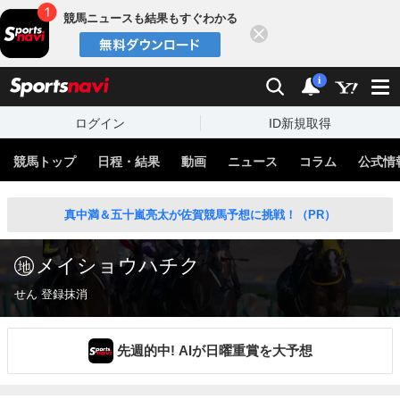
競馬ニュースも結果もすぐわかる
閉じる
スポーツナビ
検索
通知
i
ログイン
ID新規取得
競馬トップ
日程・結果
動画
ニュース
コラム
公式情
真中満＆五十嵐亮太が佐賀競馬予想に挑戦！（PR）
メイショウハチク
せん 登録抹消
先週的中! AIが日曜重賞を大予想