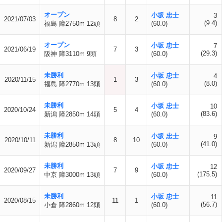
オープン
小坂 忠士
3
2021/07/03
8
2
(9.4)
福島 障2750m 12頭
(60.0)
オープン
小坂 忠士
7
2021/06/19
7
3
(29.3)
阪神 障3110m 9頭
(60.0)
未勝利
小坂 忠士
4
2020/11/15
1
3
(8.0)
福島 障2770m 13頭
(60.0)
未勝利
小坂 忠士
10
2020/10/24
5
4
(83.6)
新潟 障2850m 14頭
(60.0)
未勝利
小坂 忠士
9
2020/10/11
8
10
(41.0)
新潟 障2850m 13頭
(60.0)
未勝利
小坂 忠士
12
2020/09/27
7
9
(175.5)
中京 障3000m 13頭
(60.0)
未勝利
小坂 忠士
11
2020/08/15
11
1
(56.7)
小倉 障2860m 12頭
(60.0)