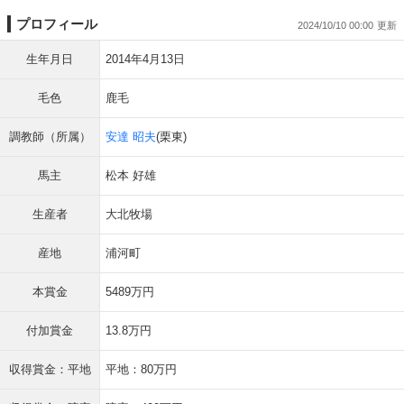
プロフィール
2024/10/10 00:00
生年月日
2014年4月13日
毛色
鹿毛
調教師（所属）
安達 昭夫
(栗東)
馬主
松本 好雄
生産者
大北牧場
産地
浦河町
本賞金
5489万円
付加賞金
13.8万円
収得賞金：平地
平地：80万円