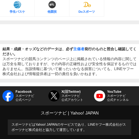
学生バスケ
他競技
Doスポーツ
結果・成績・オッズなどのデータは、必ず
主催者
発行のものと照合し確認してく
ださい。
スポーツナビの競馬コンテンツのページ上に掲載されている情報の内容に関して
は万全を期しておりますが、その内容の正確性および安全性を保証するものでは
ありません。当該情報に基づいて被ったいかなる損害についても、LINEヤフー
株式会社および情報提供者は一切の責任を負いかねます。
Facebook
X(旧Twitter)
YouTube
スポーツナビ
スポーツナビ
スポーツナビ
公式ページ
公式アカウント
公式チャンネル
スポーツナビ
Yahoo! JAPAN
スポーツナビはYahoo! JAPANのサービスであり、LINEヤフー株式会社がス
ポーツナビ株式会社と協力して運営しています。