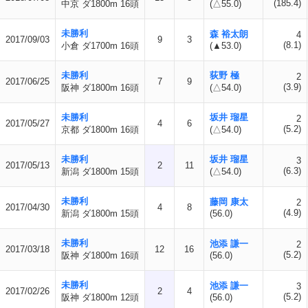
(185.4)
中京 ダ1800m 16頭
(△55.0)
未勝利
森 裕太朗
4
2017/09/03
9
3
(8.1)
小倉 ダ1700m 16頭
(▲53.0)
未勝利
荻野 極
2
2017/06/25
7
9
(3.9)
阪神 ダ1800m 16頭
(△54.0)
未勝利
坂井 瑠星
2
2017/05/27
4
6
(5.2)
京都 ダ1800m 16頭
(△54.0)
未勝利
坂井 瑠星
3
2017/05/13
2
11
(6.3)
新潟 ダ1800m 15頭
(△54.0)
未勝利
藤岡 康太
2
2017/04/30
4
8
(4.9)
新潟 ダ1800m 15頭
(56.0)
未勝利
池添 謙一
2
2017/03/18
12
16
(5.2)
阪神 ダ1800m 16頭
(56.0)
未勝利
池添 謙一
3
2017/02/26
2
4
(5.2)
阪神 ダ1800m 12頭
(56.0)