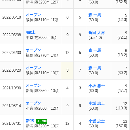
(152.5)
新潟 障3250m 12頭
(60.0)
オープン
森 一馬
5
2022/06/18
8
5
(12.3)
阪神 障3110m 11頭
(60.0)
4歳上
角田 大河
9
2022/05/08
9
9
(72.1)
中京 芝2000m 9頭
(▲54.0)
オープン
森 一馬
6
2022/04/30
12
5
(13.2)
福島 障2770m 14頭
(60.0)
オープン
森 一馬
7
2022/03/20
3
7
(30.2)
阪神 障3110m 10頭
(60.0)
オープン
小坂 忠士
9
2021/10/30
4
3
(47.7)
新潟 障2850m 10頭
(60.0)
オープン
小坂 忠士
12
2021/08/14
9
9
(110.3)
小倉 障2860m 12頭
(60.0)
新JS
小坂 忠士
13
J・GIII
2021/07/31
12
4
(157.6)
新潟 障3250m 13頭
(60.0)