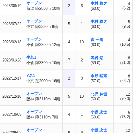
オープン
中村 将之
4
2023/08/19
2
6
(6.2)
新潟 障2850m 10頭
(60.0)
オープン
中村 将之
5
2023/07/22
5
1
(9.6)
中京 障3330m 9頭
(60.0)
オープン
森 一馬
4
2023/02/18
4
10
(10.6)
小倉 障3390m 12頭
(60.0)
牛若J
黒岩 悠
8
2023/01/28
7
2
(21.0)
小倉 障3390m 10頭
(59.0)
Y名1
永野 猛蔵
8
2022/12/17
2
8
(28.7)
中京 芝2000m 16頭
(57.0)
オープン
北沢 伸也
12
2022/12/10
5
10
(70.0)
阪神 障3110m 14頭
(60.0)
オープン
小坂 忠士
6
2022/10/09
4
1
(76.2)
阪神 障3110m 7頭
(60.0)
オープン
小坂 忠士
12
2022/09/03
8
6