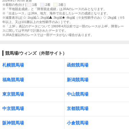
2024/9/17 00:00 更新
※着順の色分け [
:1着
:2着
:3着 ]
※「平地競走成績」と「障害競走成績」はJRAのレースのみとなります。
※「出走レース」はJRA、地方、海外で出走したレースの成績となります。
※減量表示は[
:1kg減
:2kg減
:3kg減
:4kg減（※女性騎手のみ）
:2kg減（※5
年以上、又は101勝以上の女性騎手のみ）] です。
※「上3F」表記のデータについて 1993年4月以前では一部のレースが上4F、障害レー
スに関しては平均Fで計測されたデータです。
※JRA主催以外のレースでは一部データがない場合があります。
競馬場/ウィンズ（外部サイト）
札幌競馬場
函館競馬場
福島競馬場
新潟競馬場
東京競馬場
中山競馬場
中京競馬場
京都競馬場
阪神競馬場
小倉競馬場