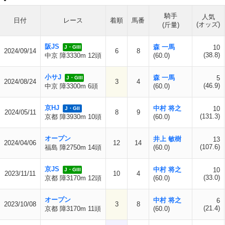
騎手
人気
日付
レース
着順
馬番
(オッズ)
(斤量)
阪JS
森 一馬
10
J・GIII
2024/09/14
6
8
(38.8)
中京 障3330m 12頭
(60.0)
小サJ
森 一馬
5
J・GIII
2024/08/24
3
4
(46.9)
中京 障3300m 6頭
(60.0)
京HJ
中村 将之
10
J・GII
2024/05/11
8
9
(131.3)
京都 障3930m 10頭
(60.0)
オープン
井上 敏樹
13
2024/04/06
12
14
(107.6)
福島 障2750m 14頭
(60.0)
京JS
中村 将之
10
J・GIII
2023/11/11
10
4
(33.0)
京都 障3170m 12頭
(60.0)
オープン
中村 将之
6
2023/10/08
3
8
(21.4)
京都 障3170m 11頭
(60.0)