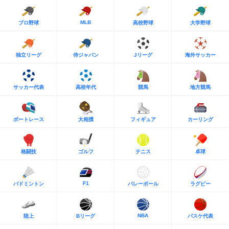
MLB
プロ野球
高校野球
大学野球
独立リーグ
侍ジャパン
Jリーグ
海外サッカー
サッカー代表
高校年代
競馬
地方競馬
ボートレース
大相撲
フィギュア
カーリング
格闘技
ゴルフ
テニス
卓球
F1
バドミントン
バレーボール
ラグビー
NBA
陸上
Bリーグ
バスケ代表