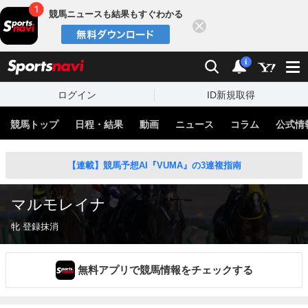
競馬ニュースも結果もすぐわかる
閉じる
スポーツナビ
検索
通知
i
ログイン
ID新規取得
競馬トップ
日程・結果
動画
ニュース
コラム
公式情
【連載】競馬予想AI『VUMA』の3連複指南
マルモレイナ
牝 登録抹消
無料アプリで競馬情報をチェックする