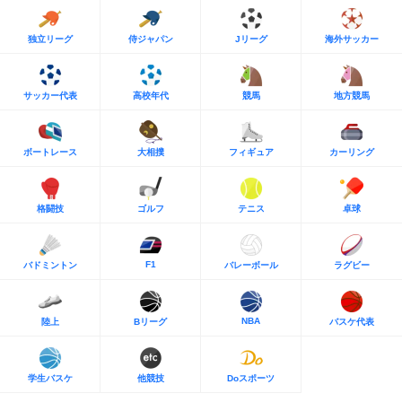
独立リーグ
侍ジャパン
Jリーグ
海外サッカー
サッカー代表
高校年代
競馬
地方競馬
ボートレース
大相撲
フィギュア
カーリング
格闘技
ゴルフ
テニス
卓球
F1
バドミントン
バレーボール
ラグビー
NBA
陸上
Bリーグ
バスケ代表
学生バスケ
他競技
Doスポーツ