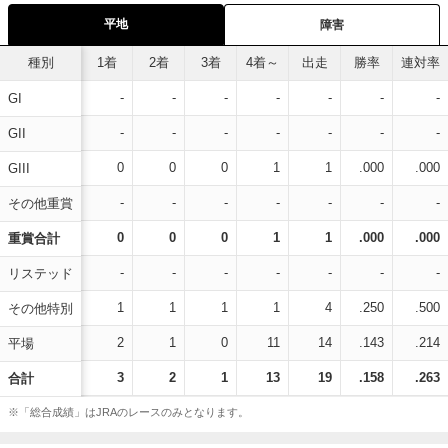
平地
障害
種別
1着
2着
3着
4着～
出走
勝率
連対率
-
-
-
-
-
-
-
GI
-
-
-
-
-
-
-
GII
0
0
0
1
1
.000
.000
GIII
-
-
-
-
-
-
-
その他重賞
0
0
0
1
1
.000
.000
重賞合計
-
-
-
-
-
-
-
リステッド
1
1
1
1
4
.250
.500
その他特別
2
1
0
11
14
.143
.214
平場
3
2
1
13
19
.158
.263
合計
※「総合成績」はJRAのレースのみとなります。