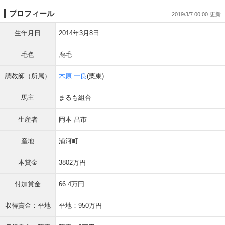
プロフィール
2019/3/7 00:00
生年月日
2014年3月8日
毛色
鹿毛
調教師（所属）
木原 一良
(栗東)
馬主
まるも組合
生産者
岡本 昌市
産地
浦河町
本賞金
3802万円
付加賞金
66.4万円
収得賞金：平地
平地：950万円