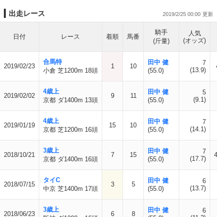
出走レース
2019/2/25 00:00
騎手
人気
日付
レース
着順
馬番
(オッズ)
(斤量)
合馬特
田中 健
7
2019/02/23
1
10
(13.9)
小倉 芝1200m 18頭
(55.0)
4歳上
田中 健
5
2019/02/02
9
11
(9.1)
京都 ダ1400m 13頭
(55.0)
4歳上
田中 健
7
2019/01/19
15
10
(14.1)
京都 芝1200m 16頭
(55.0)
3歳上
田中 健
7
2018/10/21
7
15
(17.7)
京都 ダ1400m 16頭
(55.0)
タイC
田中 健
6
2018/07/15
3
5
(13.7)
中京 芝1400m 17頭
(55.0)
3歳上
田中 健
6
2018/06/23
6
8