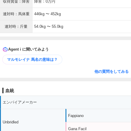
収得賞金：障害
障害：0万円
連対時：馬体重
446kg 〜 452kg
連対時：斤量
54.0kg 〜 55.0kg
Agent i に聞いてみよう
マルモレイナ 馬名の意味は？
他の質問をしてみる
血統
エンパイアメーカー
Fappiano
Unbridled
Gana Facil