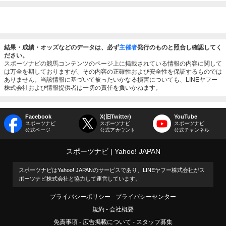
結果・成績・オッズなどのデータは、必ず
主催者
発行のものと照合し確認してく
ださい。
スポーツナビの競馬コンテンツのページ上に掲載されている情報の内容に関して
は万全を期しておりますが、その内容の正確性および安全性を保証するものでは
ありません。当該情報に基づいて被ったいかなる損害についても、LINEヤフー
株式会社および情報提供者は一切の責任を負いかねます。
Facebook
X(旧Twitter)
YouTube
スポーツナビ
スポーツナビ
スポーツナビ
公式ページ
公式アカウント
公式チャンネル
スポーツナビ
Yahoo! JAPAN
スポーツナビはYahoo! JAPANのサービスであり、LINEヤフー株式会社がス
ポーツナビ株式会社と協力して運営しています。
プライバシーポリシー
プライバシーセンター
規約
会社概要
免責事項
広告掲載について
スタッフ募集