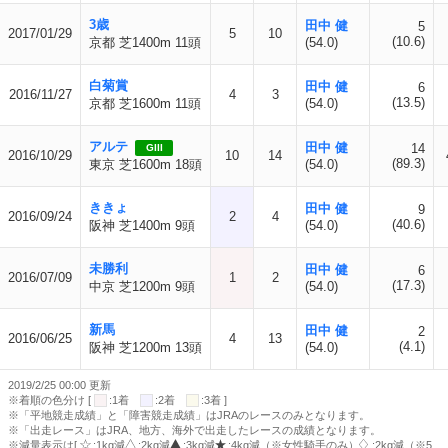
3歳
田中 健
5
2017/01/29
5
10
(10.6)
京都 芝1400m 11頭
(54.0)
白菊賞
田中 健
6
2016/11/27
4
3
(13.5)
京都 芝1600m 11頭
(54.0)
アルテ
田中 健
14
GIII
2016/10/29
10
14
(89.3)
東京 芝1600m 18頭
(54.0)
ききょ
田中 健
9
2016/09/24
2
4
(40.6)
阪神 芝1400m 9頭
(54.0)
未勝利
田中 健
6
2016/07/09
1
2
(17.3)
中京 芝1200m 9頭
(54.0)
新馬
田中 健
2
2016/06/25
4
13
(4.1)
阪神 芝1200m 13頭
(54.0)
2019/2/25 00:00 更新
※着順の色分け [
:1着
:2着
:3着 ]
※「平地競走成績」と「障害競走成績」はJRAのレースのみとなります。
※「出走レース」はJRA、地方、海外で出走したレースの成績となります。
※減量表示は[
:1kg減
:2kg減
:3kg減
:4kg減（※女性騎手のみ）
:2kg減（※5