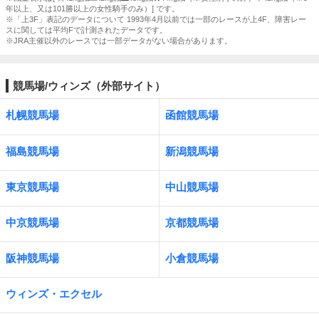
年以上、又は101勝以上の女性騎手のみ）] です。
※「上3F」表記のデータについて 1993年4月以前では一部のレースが上4F、障害レー
スに関しては平均Fで計測されたデータです。
※JRA主催以外のレースでは一部データがない場合があります。
競馬場/ウィンズ（外部サイト）
札幌競馬場
函館競馬場
福島競馬場
新潟競馬場
東京競馬場
中山競馬場
中京競馬場
京都競馬場
阪神競馬場
小倉競馬場
ウィンズ・エクセル