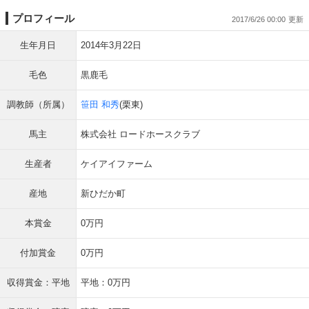
プロフィール
2017/6/26 00:00
生年月日
2014年3月22日
毛色
黒鹿毛
調教師（所属）
笹田 和秀
(栗東)
馬主
株式会社 ロードホースクラブ
生産者
ケイアイファーム
産地
新ひだか町
本賞金
0万円
付加賞金
0万円
収得賞金：平地
平地：0万円