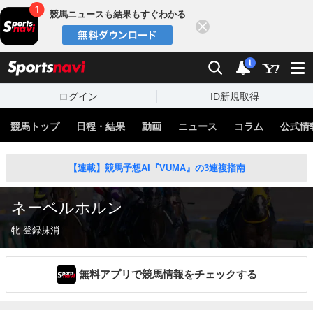
競馬ニュースも結果もすぐわかる
閉じる
スポーツナビ
検索
通知
i
ログイン
ID新規取得
競馬トップ
日程・結果
動画
ニュース
コラム
公式情
【連載】競馬予想AI『VUMA』の3連複指南
ネーベルホルン
牝 登録抹消
無料アプリで競馬情報をチェックする