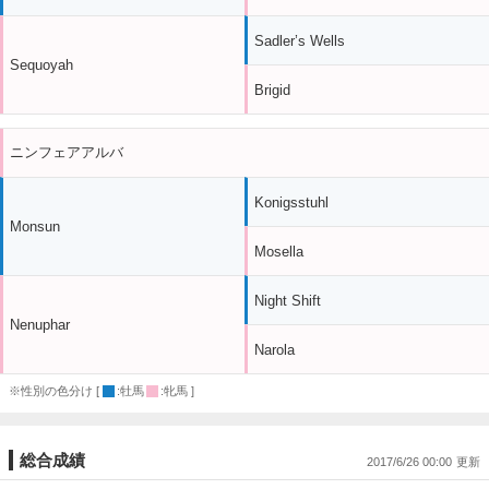
Sadler’s Wells
Sequoyah
Brigid
ニンフェアアルバ
Konigsstuhl
Monsun
Mosella
Night Shift
Nenuphar
Narola
※性別の色分け [
:牡馬
:牝馬 ]
総合成績
2017/6/26 00:00