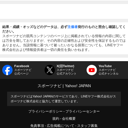
結果・成績・オッズなどのデータは、必ず
主催者
発行のものと照合し確認してく
ださい。
スポーツナビの競馬コンテンツのページ上に掲載されている情報の内容に関して
は万全を期しておりますが、その内容の正確性および安全性を保証するものでは
ありません。当該情報に基づいて被ったいかなる損害についても、LINEヤフー
株式会社および情報提供者は一切の責任を負いかねます。
Facebook
X(旧Twitter)
YouTube
スポーツナビ
スポーツナビ
スポーツナビ
公式ページ
公式アカウント
公式チャンネル
スポーツナビ
Yahoo! JAPAN
スポーツナビはYahoo! JAPANのサービスであり、LINEヤフー株式会社がス
ポーツナビ株式会社と協力して運営しています。
プライバシーポリシー
プライバシーセンター
規約
会社概要
免責事項
広告掲載について
スタッフ募集