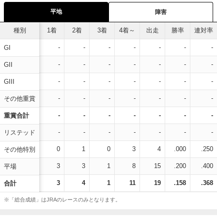
平地
障害
種別
1着
2着
3着
4着～
出走
勝率
連対率
-
-
-
-
-
-
-
GI
-
-
-
-
-
-
-
GII
-
-
-
-
-
-
-
GIII
-
-
-
-
-
-
-
その他重賞
-
-
-
-
-
-
-
重賞合計
-
-
-
-
-
-
-
リステッド
0
1
0
3
4
.000
.250
その他特別
3
3
1
8
15
.200
.400
平場
3
4
1
11
19
.158
.368
合計
※「総合成績」はJRAのレースのみとなります。