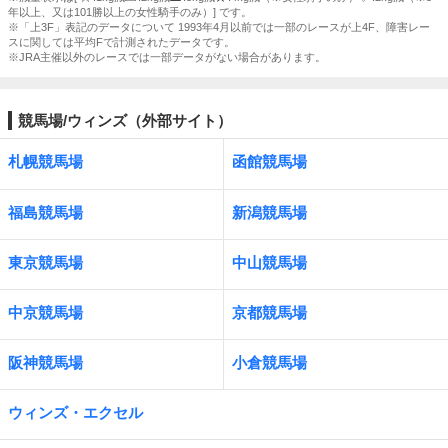
年以上、又は101勝以上の女性騎手のみ）] です。
※「上3F」表記のデータについて 1993年4月以前では一部のレースが上4F、障害レー
スに関しては平均Fで計測されたデータです。
※JRA主催以外のレースでは一部データがない場合があります。
競馬場/ウィンズ（外部サイト）
札幌競馬場
函館競馬場
福島競馬場
新潟競馬場
東京競馬場
中山競馬場
中京競馬場
京都競馬場
阪神競馬場
小倉競馬場
ウィンズ・エクセル