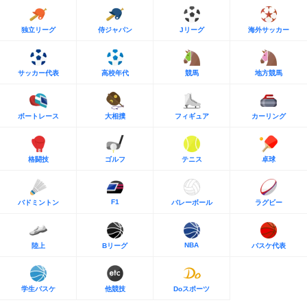
独立リーグ
侍ジャパン
Jリーグ
海外サッカー
サッカー代表
高校年代
競馬
地方競馬
ボートレース
大相撲
フィギュア
カーリング
格闘技
ゴルフ
テニス
卓球
F1
バドミントン
バレーボール
ラグビー
NBA
陸上
Bリーグ
バスケ代表
学生バスケ
他競技
Doスポーツ