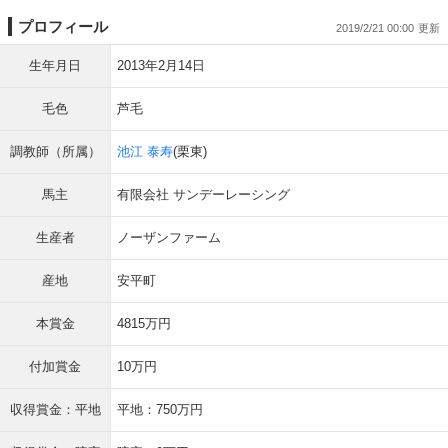
プロフィール
2019/2/21 00:00
生年月日
2013年2月14日
毛色
芦毛
調教師（所属）
池江 泰寿
(栗東)
馬主
有限会社 サンデーレーシング
生産者
ノーザンファーム
産地
安平町
本賞金
4815万円
付加賞金
10万円
収得賞金：平地
平地：750万円