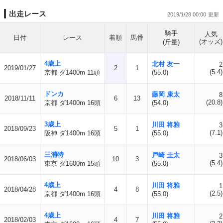
出走レース
2019/1/28 00:00
騎手
人気
日付
レース
着順
馬番
(オッズ)
(斤量)
4歳上
北村 友一
2
2019/01/27
2
1
(5.4)
京都 ダ1400m 11頭
(55.0)
ドンカ
藤岡 康太
8
2018/11/11
6
13
(20.8)
京都 ダ1400m 16頭
(54.0)
3歳上
川田 将雅
3
2018/09/23
5
1
(7.1)
阪神 ダ1400m 16頭
(55.0)
三浦特
戸崎 圭太
3
2018/06/03
10
3
(5.4)
東京 ダ1600m 15頭
(55.0)
4歳上
川田 将雅
1
2018/04/28
4
8
(2.5)
京都 ダ1400m 16頭
(55.0)
4歳上
川田 将雅
2
2018/02/03
4
7