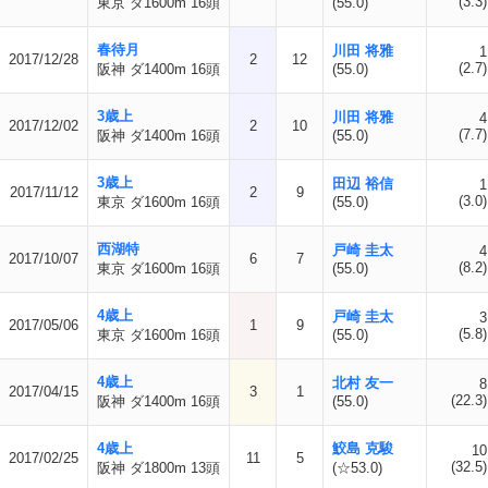
(3.3)
東京 ダ1600m 16頭
(55.0)
春待月
川田 将雅
1
2017/12/28
2
12
(2.7)
阪神 ダ1400m 16頭
(55.0)
3歳上
川田 将雅
4
2017/12/02
2
10
(7.7)
阪神 ダ1400m 16頭
(55.0)
3歳上
田辺 裕信
1
2017/11/12
2
9
(3.0)
東京 ダ1600m 16頭
(55.0)
西湖特
戸崎 圭太
4
2017/10/07
6
7
(8.2)
東京 ダ1600m 16頭
(55.0)
4歳上
戸崎 圭太
3
2017/05/06
1
9
(5.8)
東京 ダ1600m 16頭
(55.0)
4歳上
北村 友一
8
2017/04/15
3
1
(22.3)
阪神 ダ1400m 16頭
(55.0)
4歳上
鮫島 克駿
10
2017/02/25
11
5
(32.5)
阪神 ダ1800m 13頭
(☆53.0)