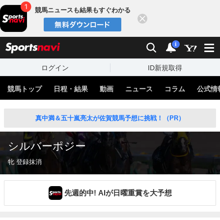
競馬ニュースも結果もすぐわかる
閉じる
スポーツナビ
検索
通知
i
ログイン
ID新規取得
競馬トップ
日程・結果
動画
ニュース
コラム
公式情
真中満＆五十嵐亮太が佐賀競馬予想に挑戦！（PR）
シルバーポジー
牝 登録抹消
先週的中! AIが日曜重賞を大予想