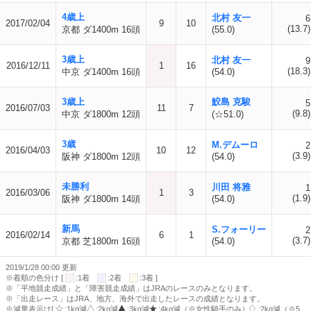
4歳上
北村 友一
6
2017/02/04
9
10
(13.7)
京都 ダ1400m 16頭
(55.0)
3歳上
北村 友一
9
2016/12/11
1
16
(18.3)
中京 ダ1400m 16頭
(54.0)
3歳上
鮫島 克駿
5
2016/07/03
11
7
(9.8)
中京 ダ1800m 12頭
(☆51.0)
3歳
M.デムーロ
2
2016/04/03
10
12
(3.9)
阪神 ダ1800m 12頭
(54.0)
未勝利
川田 将雅
1
2016/03/06
1
3
(1.9)
阪神 ダ1800m 14頭
(54.0)
新馬
S.フォーリー
2
2016/02/14
6
1
(3.7)
京都 芝1800m 16頭
(54.0)
2019/1/28 00:00 更新
※着順の色分け [
:1着
:2着
:3着 ]
※「平地競走成績」と「障害競走成績」はJRAのレースのみとなります。
※「出走レース」はJRA、地方、海外で出走したレースの成績となります。
※減量表示は[
:1kg減
:2kg減
:3kg減
:4kg減（※女性騎手のみ）
:2kg減（※5