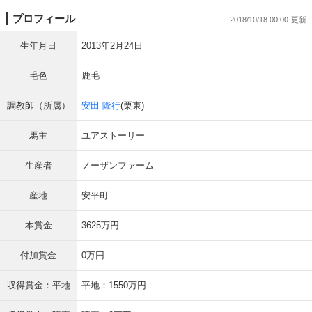
プロフィール
2018/10/18 00:00
生年月日
2013年2月24日
毛色
鹿毛
調教師（所属）
安田 隆行
(栗東)
馬主
ユアストーリー
生産者
ノーザンファーム
産地
安平町
本賞金
3625万円
付加賞金
0万円
収得賞金：平地
平地：1550万円