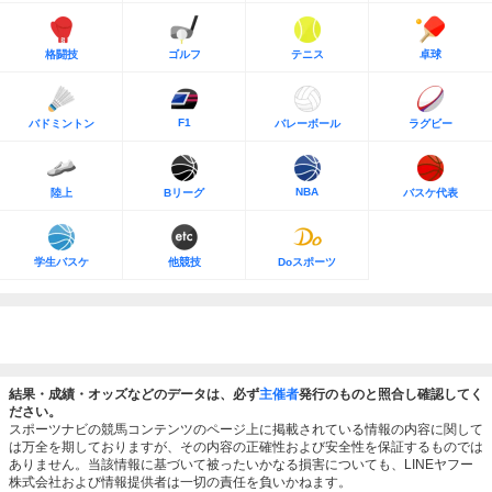
格闘技
ゴルフ
テニス
卓球
F1
バドミントン
バレーボール
ラグビー
NBA
陸上
Bリーグ
バスケ代表
学生バスケ
他競技
Doスポーツ
結果・成績・オッズなどのデータは、必ず
主催者
発行のものと照合し確認してく
ださい。
スポーツナビの競馬コンテンツのページ上に掲載されている情報の内容に関して
は万全を期しておりますが、その内容の正確性および安全性を保証するものでは
ありません。当該情報に基づいて被ったいかなる損害についても、LINEヤフー
株式会社および情報提供者は一切の責任を負いかねます。