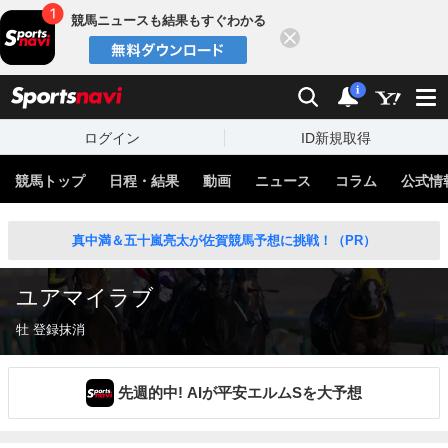
競馬ニュースも結果もすぐわかる
閉じる
スポーツナビ
検索
通知
i
ログイン
ID新規取得
競馬トップ
日程・結果
動画
ニュース
コラム
公式情
真中満＆五十嵐亮太が佐賀競馬予想に挑戦！（PR）
ユアマイラブ
牡 登録抹消
先週的中! AIが平安エルムSを大予想