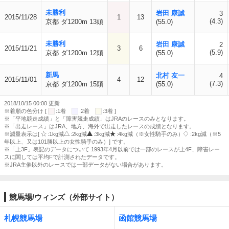
未勝利
岩田 康誠
3
2015/11/28
1
13
(4.3)
京都 ダ1200m 13頭
(55.0)
未勝利
岩田 康誠
2
2015/11/21
3
6
(5.9)
京都 ダ1200m 12頭
(55.0)
新馬
北村 友一
4
2015/11/01
4
12
(7.3)
京都 ダ1200m 15頭
(55.0)
2018/10/15 00:00 更新
※着順の色分け [
:1着
:2着
:3着 ]
※「平地競走成績」と「障害競走成績」はJRAのレースのみとなります。
※「出走レース」はJRA、地方、海外で出走したレースの成績となります。
※減量表示は[
:1kg減
:2kg減
:3kg減
:4kg減（※女性騎手のみ）
:2kg減（※5
年以上、又は101勝以上の女性騎手のみ）] です。
※「上3F」表記のデータについて 1993年4月以前では一部のレースが上4F、障害レー
スに関しては平均Fで計測されたデータです。
※JRA主催以外のレースでは一部データがない場合があります。
競馬場/ウィンズ（外部サイト）
札幌競馬場
函館競馬場