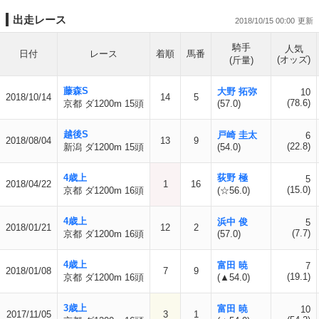
出走レース
2018/10/15 00:00
騎手
人気
日付
レース
着順
馬番
(オッズ)
(斤量)
藤森S
大野 拓弥
10
2018/10/14
14
5
(78.6)
京都 ダ1200m 15頭
(57.0)
越後S
戸崎 圭太
6
2018/08/04
13
9
(22.8)
新潟 ダ1200m 15頭
(54.0)
4歳上
荻野 極
5
2018/04/22
1
16
(15.0)
京都 ダ1200m 16頭
(☆56.0)
4歳上
浜中 俊
5
2018/01/21
12
2
(7.7)
京都 ダ1200m 16頭
(57.0)
4歳上
富田 暁
7
2018/01/08
7
9
(19.1)
京都 ダ1200m 16頭
(▲54.0)
3歳上
富田 暁
10
2017/11/05
3
1