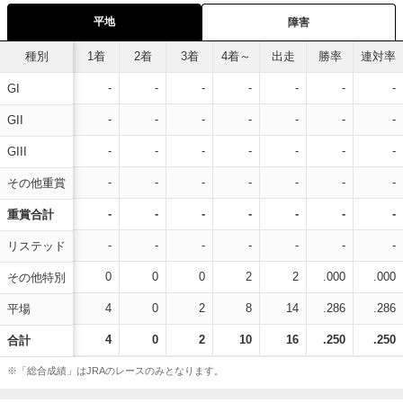
平地
障害
種別
1着
2着
3着
4着～
出走
勝率
連対率
-
-
-
-
-
-
-
GI
-
-
-
-
-
-
-
GII
-
-
-
-
-
-
-
GIII
-
-
-
-
-
-
-
その他重賞
-
-
-
-
-
-
-
重賞合計
-
-
-
-
-
-
-
リステッド
0
0
0
2
2
.000
.000
その他特別
4
0
2
8
14
.286
.286
平場
4
0
2
10
16
.250
.250
合計
※「総合成績」はJRAのレースのみとなります。