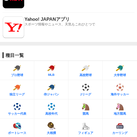
Yahoo! JAPANアプリ
スポーツ情報やニュース、天気もこれひとつで
種目一覧
MLB
プロ野球
高校野球
大学野球
独立リーグ
侍ジャパン
Jリーグ
海外サッカー
サッカー代表
高校年代
競馬
地方競馬
ボートレース
大相撲
フィギュア
カーリング