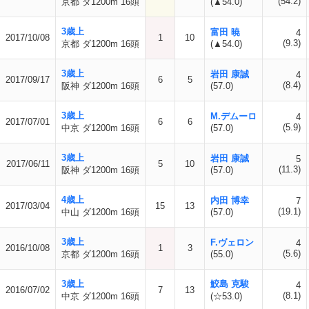
(54.2)
京都 ダ1200m 16頭
(▲54.0)
3歳上
富田 暁
4
2017/10/08
1
10
(9.3)
京都 ダ1200m 16頭
(▲54.0)
3歳上
岩田 康誠
4
2017/09/17
6
5
(8.4)
阪神 ダ1200m 16頭
(57.0)
3歳上
M.デムーロ
4
2017/07/01
6
6
(5.9)
中京 ダ1200m 16頭
(57.0)
3歳上
岩田 康誠
5
2017/06/11
5
10
(11.3)
阪神 ダ1200m 16頭
(57.0)
4歳上
内田 博幸
7
2017/03/04
15
13
(19.1)
中山 ダ1200m 16頭
(57.0)
3歳上
F.ヴェロン
4
2016/10/08
1
3
(5.6)
京都 ダ1200m 16頭
(55.0)
3歳上
鮫島 克駿
4
2016/07/02
7
13
(8.1)
中京 ダ1200m 16頭
(☆53.0)