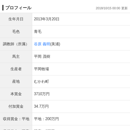
プロフィール
2018/10/15 00:00
生年月日
2013年3月20日
毛色
青毛
調教師（所属）
谷原 義明
(美浦)
馬主
平岡 茂樹
生産者
平岡牧場
産地
むかわ町
本賞金
3710万円
付加賞金
34.7万円
収得賞金：平地
平地：200万円