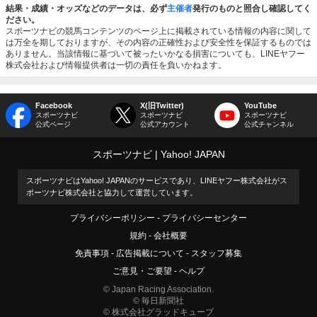
結果・成績・オッズなどのデータは、必ず
主催者
発行のものと照合し確認してく
ださい。
スポーツナビの競馬コンテンツのページ上に掲載されている情報の内容に関して
は万全を期しておりますが、その内容の正確性および安全性を保証するものでは
ありません。当該情報に基づいて被ったいかなる損害についても、LINEヤフー
株式会社および情報提供者は一切の責任を負いかねます。
Facebook
X(旧Twitter)
YouTube
スポーツナビ
スポーツナビ
スポーツナビ
公式ページ
公式アカウント
公式チャンネル
スポーツナビ
Yahoo! JAPAN
スポーツナビはYahoo! JAPANのサービスであり、LINEヤフー株式会社がス
ポーツナビ株式会社と協力して運営しています。
プライバシーポリシー
プライバシーセンター
規約
会社概要
免責事項
広告掲載について
スタッフ募集
ご意見・ご要望
ヘルプ
© Japan Racing Association.
© 毎日新聞社
© 株式会社グラッドキューブ