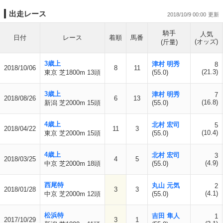
出走レース
2018/10/9 00:00
騎手
人気
日付
レース
着順
馬番
(オッズ)
(斤量)
3歳上
津村 明秀
8
2018/10/06
8
11
(21.3)
東京 芝1800m 13頭
(55.0)
3歳上
津村 明秀
7
2018/08/26
6
13
(16.8)
新潟 芝2000m 15頭
(55.0)
4歳上
北村 宏司
5
2018/04/22
11
3
(10.4)
東京 芝2000m 15頭
(55.0)
4歳上
北村 宏司
3
2018/03/25
4
5
(4.9)
中京 芝2000m 18頭
(55.0)
西尾特
丸山 元気
2
2018/01/28
3
3
(4.1)
中京 芝2000m 12頭
(55.0)
松浜特
吉田 隼人
1
2017/10/29
3
1