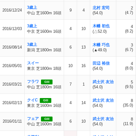
3歳上
北村 宏司
2
2016/12/24
9
4
(4.7)
中山 芝1600m 16頭
(54.0)
3歳上
木幡 初也
4
2016/12/03
4
10
(8.2)
中京 芝1600m 16頭
(△52.0)
3歳上
木幡 巧也
3
2016/08/14
6
13
(6.7)
新潟 芝1800m 16頭
(▲49.0)
スイー
田辺 裕信
4
2016/05/01
10
16
(8.0)
東京 芝1800m 18頭
(54.0)
フラワ
武士沢 友治
5
GIII
2016/03/21
7
1
(9.5)
中山 芝1800m 16頭
(54.0)
クイC
武士沢 友治
8
GIII
2016/02/13
4
14
(35.0)
東京 芝1600m 16頭
(54.0)
フェア
武士沢 友治
8
GIII
2016/01/11
6
10
(11.9)
中山 芝1600m 16頭
(54.0)