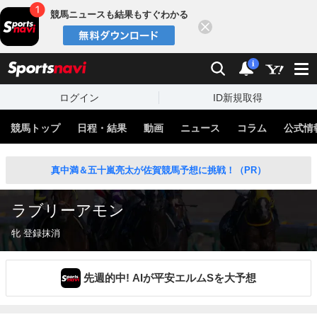
競馬ニュースも結果もすぐわかる
閉じる
スポーツナビ
検索
通知
i
ログイン
ID新規取得
競馬トップ
日程・結果
動画
ニュース
コラム
公式情
真中満＆五十嵐亮太が佐賀競馬予想に挑戦！（PR）
ラブリーアモン
牝 登録抹消
先週的中! AIが平安エルムSを大予想