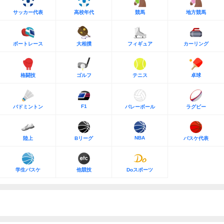
サッカー代表
高校年代
競馬
地方競馬
ボートレース
大相撲
フィギュア
カーリング
格闘技
ゴルフ
テニス
卓球
F1
バドミントン
バレーボール
ラグビー
NBA
陸上
Bリーグ
バスケ代表
学生バスケ
他競技
Doスポーツ