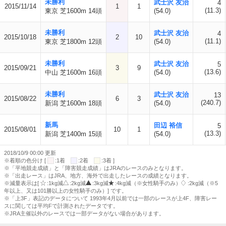
未勝利
武士沢 友治
4
2015/11/14
1
1
(11.3)
東京 芝1600m 14頭
(54.0)
未勝利
武士沢 友治
4
2015/10/18
2
10
(11.1)
東京 芝1800m 12頭
(54.0)
未勝利
武士沢 友治
5
2015/09/21
3
9
(13.6)
中山 芝1600m 16頭
(54.0)
未勝利
武士沢 友治
13
2015/08/22
6
3
(240.7)
新潟 芝1600m 18頭
(54.0)
新馬
田辺 裕信
5
2015/08/01
10
1
(13.3)
新潟 芝1400m 15頭
(54.0)
2018/10/9 00:00 更新
※着順の色分け [
:1着
:2着
:3着 ]
※「平地競走成績」と「障害競走成績」はJRAのレースのみとなります。
※「出走レース」はJRA、地方、海外で出走したレースの成績となります。
※減量表示は[
:1kg減
:2kg減
:3kg減
:4kg減（※女性騎手のみ）
:2kg減（※5
年以上、又は101勝以上の女性騎手のみ）] です。
※「上3F」表記のデータについて 1993年4月以前では一部のレースが上4F、障害レー
スに関しては平均Fで計測されたデータです。
※JRA主催以外のレースでは一部データがない場合があります。