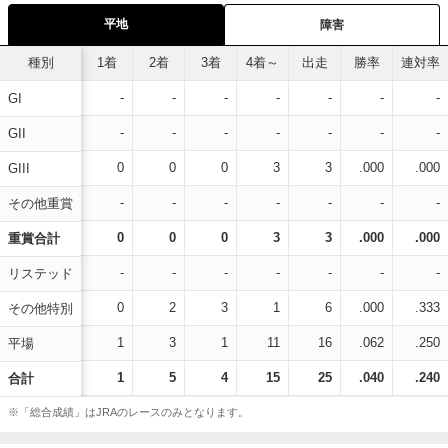
平地
障害
種別
1着
2着
3着
4着～
出走
勝率
連対率
-
-
-
-
-
-
-
GI
-
-
-
-
-
-
-
GII
0
0
0
3
3
.000
.000
GIII
-
-
-
-
-
-
-
その他重賞
0
0
0
3
3
.000
.000
重賞合計
-
-
-
-
-
-
-
リステッド
0
2
3
1
6
.000
.333
その他特別
1
3
1
11
16
.062
.250
平場
1
5
4
15
25
.040
.240
合計
※「総合成績」はJRAのレースのみとなります。