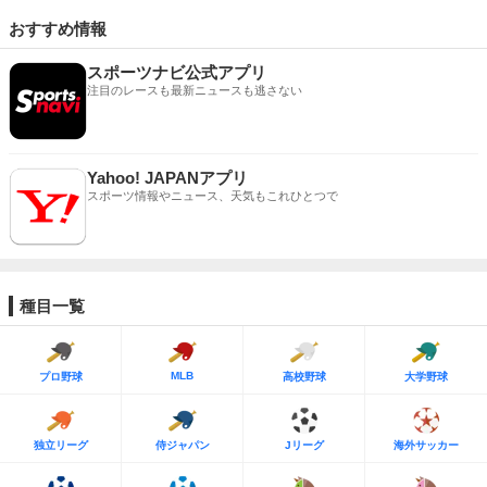
おすすめ情報
スポーツナビ公式アプリ
注目のレースも最新ニュースも逃さない
Yahoo! JAPANアプリ
スポーツ情報やニュース、天気もこれひとつで
種目一覧
MLB
プロ野球
高校野球
大学野球
独立リーグ
侍ジャパン
Jリーグ
海外サッカー