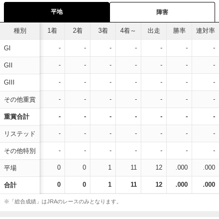
平地
障害
種別
1着
2着
3着
4着～
出走
勝率
連対率
-
-
-
-
-
-
-
GI
-
-
-
-
-
-
-
GII
-
-
-
-
-
-
-
GIII
-
-
-
-
-
-
-
その他重賞
-
-
-
-
-
-
-
重賞合計
-
-
-
-
-
-
-
リステッド
-
-
-
-
-
-
-
その他特別
0
0
1
11
12
.000
.000
平場
0
0
1
11
12
.000
.000
合計
※「総合成績」はJRAのレースのみとなります。