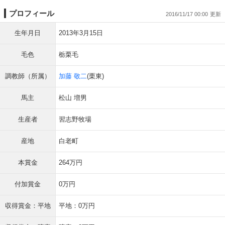
プロフィール
2016/11/17 00:00
生年月日
2013年3月15日
毛色
栃栗毛
調教師（所属）
加藤 敬二
(栗東)
馬主
松山 増男
生産者
習志野牧場
産地
白老町
本賞金
264万円
付加賞金
0万円
収得賞金：平地
平地：0万円