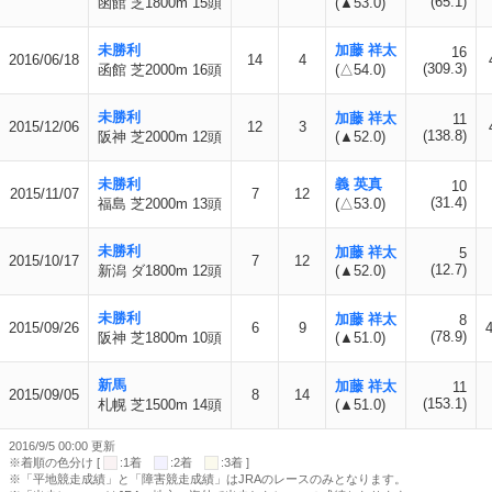
(65.1)
函館 芝1800m 15頭
(▲53.0)
未勝利
加藤 祥太
16
2016/06/18
14
4
(309.3)
函館 芝2000m 16頭
(△54.0)
未勝利
加藤 祥太
11
2015/12/06
12
3
(138.8)
阪神 芝2000m 12頭
(▲52.0)
未勝利
義 英真
10
2015/11/07
7
12
(31.4)
福島 芝2000m 13頭
(△53.0)
未勝利
加藤 祥太
5
2015/10/17
7
12
(12.7)
新潟 ダ1800m 12頭
(▲52.0)
未勝利
加藤 祥太
8
2015/09/26
6
9
4
(78.9)
阪神 芝1800m 10頭
(▲51.0)
新馬
加藤 祥太
11
2015/09/05
8
14
(153.1)
札幌 芝1500m 14頭
(▲51.0)
2016/9/5 00:00 更新
※着順の色分け [
:1着
:2着
:3着 ]
※「平地競走成績」と「障害競走成績」はJRAのレースのみとなります。