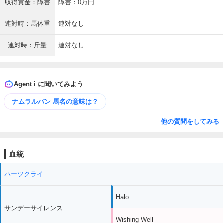
収得賞金：障害
障害：0万円
連対時：馬体重
連対なし
連対時：斤量
連対なし
Agent i に聞いてみよう
ナムラルパン 馬名の意味は？
他の質問をしてみる
血統
ハーツクライ
Halo
サンデーサイレンス
Wishing Well