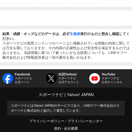
結果・成績・オッズなどのデータは、必ず
主催者
発行のものと照合し確認してく
ださい。
スポーツナビの競馬コンテンツのページ上に掲載されている情報の内容に関して
は万全を期しておりますが、その内容の正確性および安全性を保証するものでは
ありません。当該情報に基づいて被ったいかなる損害についても、LINEヤフー
株式会社および情報提供者は一切の責任を負いかねます。
Facebook
X(旧Twitter)
YouTube
スポーツナビ
スポーツナビ
スポーツナビ
公式ページ
公式アカウント
公式チャンネル
スポーツナビ
Yahoo! JAPAN
スポーツナビはYahoo! JAPANのサービスであり、LINEヤフー株式会社がス
ポーツナビ株式会社と協力して運営しています。
プライバシーポリシー
プライバシーセンター
規約
会社概要