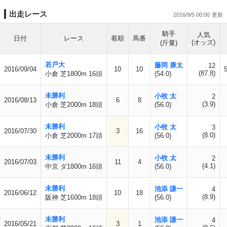
出走レース
2016/9/5 00:00
騎手
人気
日付
レース
着順
馬番
(オッズ)
(斤量)
若戸大
藤岡 康太
12
2016/09/04
10
10
(87.8)
小倉 芝1800m 16頭
(54.0)
未勝利
小牧 太
2
2016/08/13
6
8
(3.9)
小倉 芝2000m 18頭
(56.0)
未勝利
小牧 太
3
2016/07/30
3
16
(8.0)
小倉 芝2000m 17頭
(56.0)
未勝利
小牧 太
2
2016/07/03
11
4
(4.1)
中京 ダ1800m 16頭
(56.0)
未勝利
池添 謙一
4
2016/06/12
10
18
(8.9)
阪神 芝1600m 18頭
(56.0)
未勝利
池添 謙一
4
2016/05/21
3
1