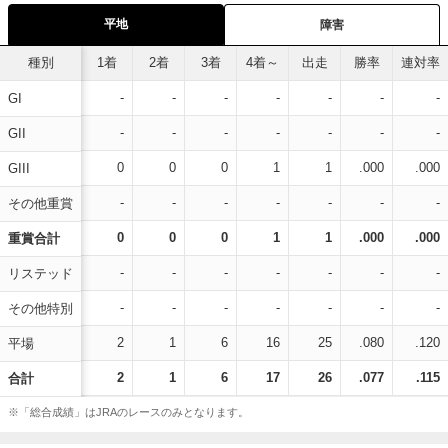
平地
障害
種別
1着
2着
3着
4着～
出走
勝率
連対率
-
-
-
-
-
-
-
GI
-
-
-
-
-
-
-
GII
0
0
0
1
1
.000
.000
GIII
-
-
-
-
-
-
-
その他重賞
0
0
0
1
1
.000
.000
重賞合計
-
-
-
-
-
-
-
リステッド
-
-
-
-
-
-
-
その他特別
2
1
6
16
25
.080
.120
平場
2
1
6
17
26
.077
.115
合計
※「総合成績」はJRAのレースのみとなります。