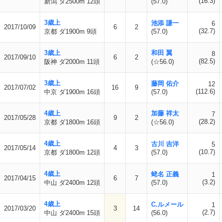
(16.3)
新潟 ダ2500m 12頭
(57.0)
3歳上
池添 謙一
6
2017/10/09
6
2
(32.7)
京都 ダ1900m 9頭
(57.0)
3歳上
和田 翼
8
2017/09/10
6
2
(82.5)
阪神 ダ2000m 11頭
(☆56.0)
3歳上
藤岡 佑介
12
2017/07/02
16
9
(112.6)
中京 ダ1900m 16頭
(57.0)
4歳上
加藤 祥太
7
2017/05/28
9
2
(28.2)
京都 ダ1800m 16頭
(☆56.0)
4歳上
古川 吉洋
5
2017/05/14
4
3
(10.7)
京都 ダ1800m 12頭
(57.0)
4歳上
蛯名 正義
1
2017/04/15
6
7
(3.2)
中山 ダ2400m 12頭
(57.0)
4歳上
C.ルメール
1
2017/03/20
3
14
(2.7)
中山 ダ2400m 15頭
(56.0)