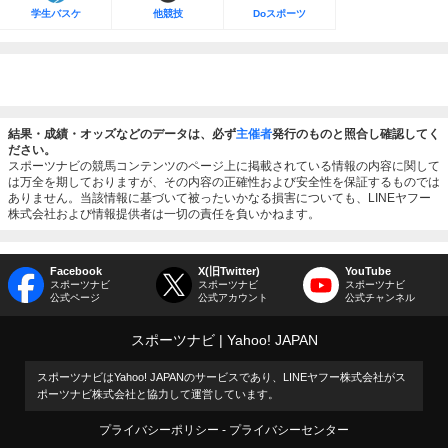
学生バスケ
他競技
Doスポーツ
結果・成績・オッズなどのデータは、必ず
主催者
発行のものと照合し確認してく
ださい。
スポーツナビの競馬コンテンツのページ上に掲載されている情報の内容に関して
は万全を期しておりますが、その内容の正確性および安全性を保証するものでは
ありません。当該情報に基づいて被ったいかなる損害についても、LINEヤフー
株式会社および情報提供者は一切の責任を負いかねます。
Facebook
X(旧Twitter)
YouTube
スポーツナビ
スポーツナビ
スポーツナビ
公式ページ
公式アカウント
公式チャンネル
スポーツナビ
Yahoo! JAPAN
スポーツナビはYahoo! JAPANのサービスであり、LINEヤフー株式会社がス
ポーツナビ株式会社と協力して運営しています。
プライバシーポリシー
プライバシーセンター