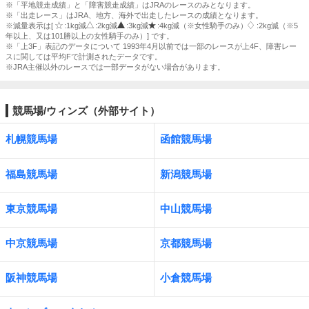
※「平地競走成績」と「障害競走成績」はJRAのレースのみとなります。
※「出走レース」はJRA、地方、海外で出走したレースの成績となります。
※減量表示は[
:1kg減
:2kg減
:3kg減
:4kg減（※女性騎手のみ）
:2kg減（※5
年以上、又は101勝以上の女性騎手のみ）] です。
※「上3F」表記のデータについて 1993年4月以前では一部のレースが上4F、障害レー
スに関しては平均Fで計測されたデータです。
※JRA主催以外のレースでは一部データがない場合があります。
競馬場/ウィンズ（外部サイト）
札幌競馬場
函館競馬場
福島競馬場
新潟競馬場
東京競馬場
中山競馬場
中京競馬場
京都競馬場
阪神競馬場
小倉競馬場