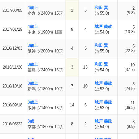
4歳上
和田 翼
2
2017/03/05
3
5
(5.8)
小倉 ダ2400m 15頭
(☆55.0)
4歳上
城戸 義政
5
2017/01/29
9
4
(10.8)
中京 ダ1900m 11頭
(△54.0)
3歳上
和田 翼
6
2016/12/03
4
5
(22.8)
阪神 ダ2000m 10頭
(☆55.0)
3歳上
和田 翼
10
2016/11/20
3
13
(37.7)
福島 ダ2400m 16頭
(☆54.0)
3歳上
城戸 義政
8
2016/10/16
7
10
(24.5)
新潟 ダ1800m 10頭
(△53.0)
3歳上
城戸 義政
11
2016/09/18
14
6
(36.3)
阪神 ダ1400m 15頭
(△53.0)
3歳
城戸 義政
3
2016/05/22
8
2
(9.9)
京都 ダ1800m 12頭
(△54.0)