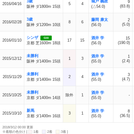
3歳
城戸 義政
9
2016/04/16
5
4
(83.8)
阪神 ダ1800m 15頭
(△54.0)
3歳
藤岡 康太
2
2016/02/28
8
6
(5.0)
阪神 ダ1200m 10頭
(56.0)
シンザ
酒井 学
15
GIII
2016/01/10
17
15
(190.0)
京都 芝1600m 18頭
(56.0)
未勝利
酒井 学
1
2015/12/12
1
3
(2.4)
阪神 ダ1400m 15頭
(55.0)
未勝利
酒井 学
3
2015/11/29
2
4
(4.7)
京都 ダ1400m 15頭
(55.0)
未勝利
酒井 学
2015/10/25
除外
1
-
京都 ダ1400m 14頭
(55.0)
新馬
酒井 学
8
2015/10/10
3
1
(36.5)
京都 ダ1400m 16頭
(55.0)
2018/3/12 00:00 更新
※着順の色分け [
:1着
:2着
:3着 ]