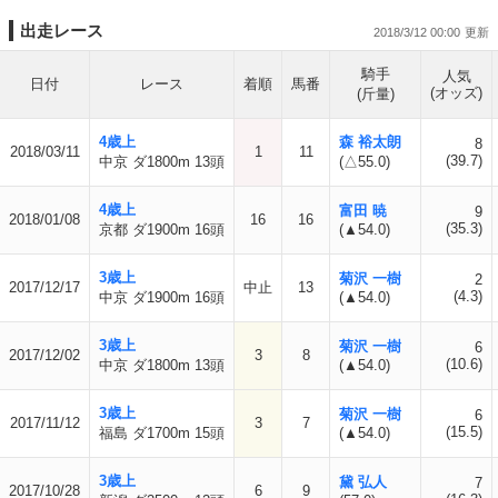
出走レース
2018/3/12 00:00
騎手
人気
日付
レース
着順
馬番
(オッズ)
(斤量)
4歳上
森 裕太朗
8
2018/03/11
1
11
(39.7)
中京 ダ1800m 13頭
(△55.0)
4歳上
富田 暁
9
2018/01/08
16
16
(35.3)
京都 ダ1900m 16頭
(▲54.0)
3歳上
菊沢 一樹
2
2017/12/17
中止
13
(4.3)
中京 ダ1900m 16頭
(▲54.0)
3歳上
菊沢 一樹
6
2017/12/02
3
8
(10.6)
中京 ダ1800m 13頭
(▲54.0)
3歳上
菊沢 一樹
6
2017/11/12
3
7
(15.5)
福島 ダ1700m 15頭
(▲54.0)
3歳上
黛 弘人
7
2017/10/28
6
9