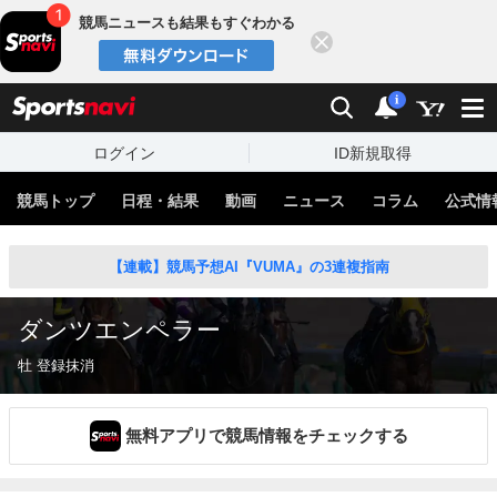
競馬ニュースも結果もすぐわかる
閉じる
スポーツナビ
検索
通知
i
ログイン
ID新規取得
競馬トップ
日程・結果
動画
ニュース
コラム
公式情
【連載】競馬予想AI『VUMA』の3連複指南
ダンツエンペラー
牡 登録抹消
無料アプリで競馬情報をチェックする