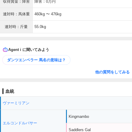
収得賞金：障害
障害：0万円
連対時：馬体重
460kg 〜 476kg
連対時：斤量
55.0kg
Agent i に聞いてみよう
ダンツエンペラー 馬名の意味は？
他の質問をしてみる
血統
ヴァーミリアン
Kingmambo
エルコンドルパサー
Saddlers Gal