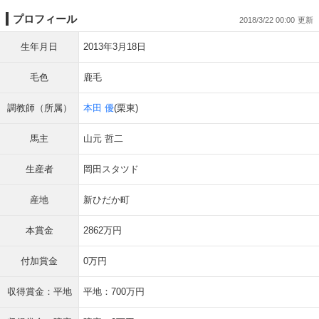
プロフィール
2018/3/22 00:00
生年月日
2013年3月18日
毛色
鹿毛
調教師（所属）
本田 優
(栗東)
馬主
山元 哲二
生産者
岡田スタツド
産地
新ひだか町
本賞金
2862万円
付加賞金
0万円
収得賞金：平地
平地：700万円