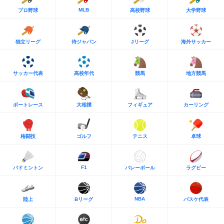
MLB
プロ野球
高校野球
大学野球
独立リーグ
侍ジャパン
Jリーグ
海外サッカー
サッカー代表
高校年代
競馬
地方競馬
ボートレース
大相撲
フィギュア
カーリング
格闘技
ゴルフ
テニス
卓球
F1
バドミントン
バレーボール
ラグビー
NBA
陸上
Bリーグ
バスケ代表