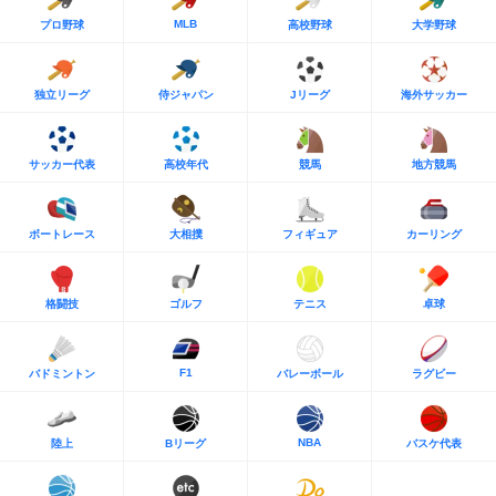
MLB
プロ野球
高校野球
大学野球
独立リーグ
侍ジャパン
Jリーグ
海外サッカー
サッカー代表
高校年代
競馬
地方競馬
ボートレース
大相撲
フィギュア
カーリング
格闘技
ゴルフ
テニス
卓球
F1
バドミントン
バレーボール
ラグビー
NBA
陸上
Bリーグ
バスケ代表