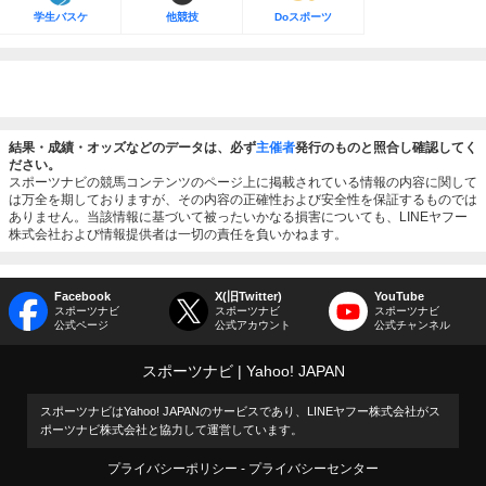
学生バスケ
他競技
Doスポーツ
結果・成績・オッズなどのデータは、必ず
主催者
発行のものと照合し確認してく
ださい。
スポーツナビの競馬コンテンツのページ上に掲載されている情報の内容に関して
は万全を期しておりますが、その内容の正確性および安全性を保証するものでは
ありません。当該情報に基づいて被ったいかなる損害についても、LINEヤフー
株式会社および情報提供者は一切の責任を負いかねます。
Facebook
X(旧Twitter)
YouTube
スポーツナビ
スポーツナビ
スポーツナビ
公式ページ
公式アカウント
公式チャンネル
スポーツナビ
Yahoo! JAPAN
スポーツナビはYahoo! JAPANのサービスであり、LINEヤフー株式会社がス
ポーツナビ株式会社と協力して運営しています。
プライバシーポリシー
プライバシーセンター