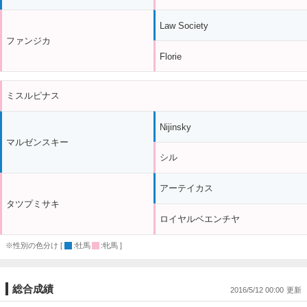
Law Society
ファンジカ
Florie
ミスルピナス
Nijinsky
マルゼンスキー
シル
アーテイカス
タツプミサキ
ロイヤルベエンチヤ
※性別の色分け [
:牡馬
:牝馬 ]
総合成績
2016/5/12 00:00