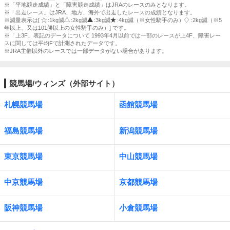
※「平地競走成績」と「障害競走成績」はJRAのレースのみとなります。
※「出走レース」はJRA、地方、海外で出走したレースの成績となります。
※減量表示は[
:1kg減
:2kg減
:3kg減
:4kg減（※女性騎手のみ）
:2kg減（※5
年以上、又は101勝以上の女性騎手のみ）] です。
※「上3F」表記のデータについて 1993年4月以前では一部のレースが上4F、障害レー
スに関しては平均Fで計測されたデータです。
※JRA主催以外のレースでは一部データがない場合があります。
競馬場/ウィンズ（外部サイト）
札幌競馬場
函館競馬場
福島競馬場
新潟競馬場
東京競馬場
中山競馬場
中京競馬場
京都競馬場
阪神競馬場
小倉競馬場