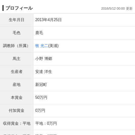
プロフィール
2016/5/12 00:00
生年月日
2013年4月25日
毛色
鹿毛
調教師（所属）
牧 光二
(美浦)
馬主
小野 博郷
生産者
安達 洋生
産地
新冠町
本賞金
50万円
付加賞金
0万円
収得賞金：平地
平地：0万円