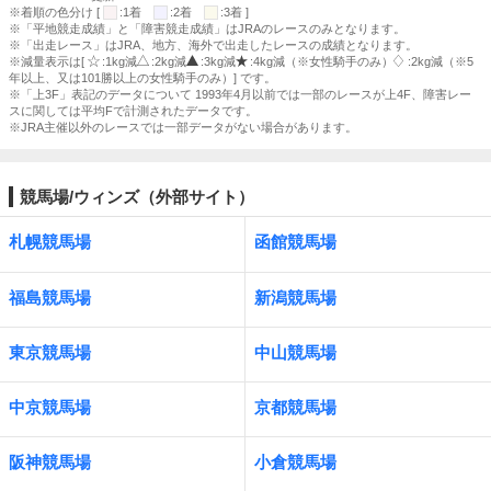
※着順の色分け [
:1着
:2着
:3着 ]
※「平地競走成績」と「障害競走成績」はJRAのレースのみとなります。
※「出走レース」はJRA、地方、海外で出走したレースの成績となります。
※減量表示は[
:1kg減
:2kg減
:3kg減
:4kg減（※女性騎手のみ）
:2kg減（※5
年以上、又は101勝以上の女性騎手のみ）] です。
※「上3F」表記のデータについて 1993年4月以前では一部のレースが上4F、障害レー
スに関しては平均Fで計測されたデータです。
※JRA主催以外のレースでは一部データがない場合があります。
競馬場/ウィンズ（外部サイト）
札幌競馬場
函館競馬場
福島競馬場
新潟競馬場
東京競馬場
中山競馬場
中京競馬場
京都競馬場
阪神競馬場
小倉競馬場