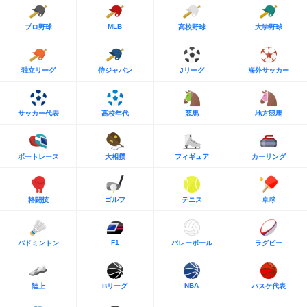
MLB
プロ野球
高校野球
大学野球
独立リーグ
侍ジャパン
Jリーグ
海外サッカー
サッカー代表
高校年代
競馬
地方競馬
ボートレース
大相撲
フィギュア
カーリング
格闘技
ゴルフ
テニス
卓球
F1
バドミントン
バレーボール
ラグビー
NBA
陸上
Bリーグ
バスケ代表