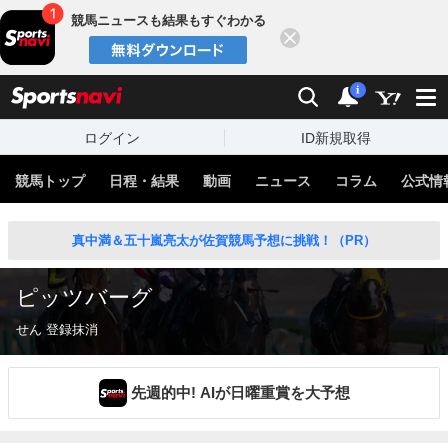
競馬ニュースも結果もすぐわかる
閉じる
スポーツナビ
検索
通知
i
ログイン
ID新規取得
競馬トップ
日程・結果
動画
ニュース
コラム
公式情
真中満＆五十嵐亮太が佐賀競馬予想に挑戦！（PR）
ピッツバーグ
せん 登録抹消
先週的中! AIが日曜重賞を大予想