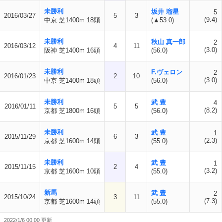
未勝利
坂井 瑠星
5
2016/03/27
5
3
(9.4)
中京 芝1400m 18頭
(▲53.0)
未勝利
秋山 真一郎
2
2016/03/12
4
11
(3.0)
阪神 芝1400m 16頭
(56.0)
未勝利
F.ヴェロン
2
2016/01/23
2
10
(3.0)
中京 芝1400m 18頭
(56.0)
未勝利
武 豊
4
2016/01/11
5
5
(8.2)
京都 芝1800m 16頭
(56.0)
未勝利
武 豊
1
2015/11/29
6
3
(2.3)
京都 芝1600m 14頭
(55.0)
未勝利
武 豊
1
2015/11/15
2
4
(3.2)
京都 芝1600m 10頭
(55.0)
新馬
武 豊
2
2015/10/24
3
11
(7.3)
京都 芝1600m 14頭
(55.0)
2022/1/6 00:00 更新