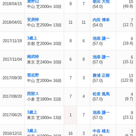
鹿野山
柴田 大知
10
2018/04/15
8
7
(49.8)
中山 芝2000m 10頭
(54.0)
安房特
内田 博幸
7
2018/04/01
11
11
(12.7)
中山 芝2500m 13頭
(54.0)
3歳上
池添 謙一
6
2017/11/18
8
6
(19.4)
京都 芝2000m 10頭
(57.0)
南武特
池添 謙一
6
2017/11/04
6
8
(15.1)
東京 芝2400m 10頭
(57.0)
習志野
勝浦 正樹
13
2017/09/30
7
3
(122.9)
中山 芝2000m 16頭
(57.0)
西部ス
松若 風馬
4
2017/08/20
7
4
(9.7)
小倉 芝1800m 11頭
(57.0)
3歳上
池添 謙一
9
2017/06/25
1
7
(23.1)
東京 芝1800m 13頭
(57.0)
3歳上
中谷 雄太
3
2016/12/11
16
3
(6.7)