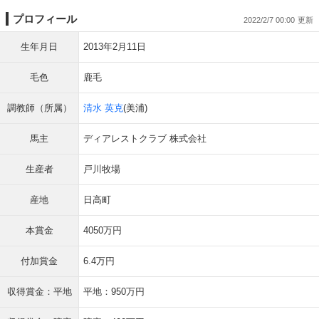
プロフィール
2022/2/7 00:00
生年月日
2013年2月11日
毛色
鹿毛
調教師（所属）
清水 英克
(美浦)
馬主
ディアレストクラブ 株式会社
生産者
戸川牧場
産地
日高町
本賞金
4050万円
付加賞金
6.4万円
収得賞金：平地
平地：950万円