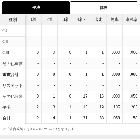
平地
障害
種別
1着
2着
3着
4着～
出走
勝率
連対率
-
-
-
-
-
-
-
GI
-
-
-
-
-
-
-
GII
0
0
0
1
1
.000
.000
GIII
-
-
-
-
-
-
-
その他重賞
0
0
0
1
1
.000
.000
重賞合計
-
-
-
-
-
-
-
リステッド
0
1
0
17
18
.000
.056
その他特別
2
3
1
13
19
.105
.263
平場
2
4
1
31
38
.053
.158
合計
※「総合成績」はJRAのレースのみとなります。