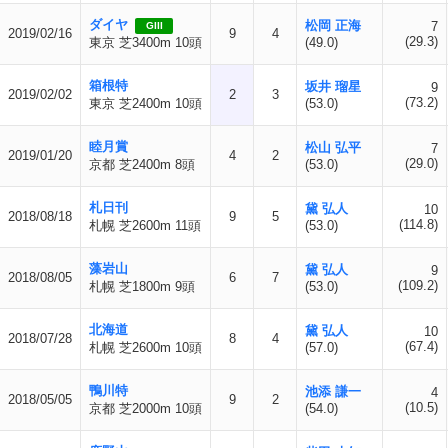
ダイヤ
松岡 正海
7
GIII
2019/02/16
9
4
(29.3)
東京 芝3400m 10頭
(49.0)
箱根特
坂井 瑠星
9
2019/02/02
2
3
(73.2)
東京 芝2400m 10頭
(53.0)
睦月賞
松山 弘平
7
2019/01/20
4
2
(29.0)
京都 芝2400m 8頭
(53.0)
札日刊
黛 弘人
10
2018/08/18
9
5
(114.8)
札幌 芝2600m 11頭
(53.0)
藻岩山
黛 弘人
9
2018/08/05
6
7
(109.2)
札幌 芝1800m 9頭
(53.0)
北海道
黛 弘人
10
2018/07/28
8
4
(67.4)
札幌 芝2600m 10頭
(57.0)
鴨川特
池添 謙一
4
2018/05/05
9
2
(10.5)
京都 芝2000m 10頭
(54.0)