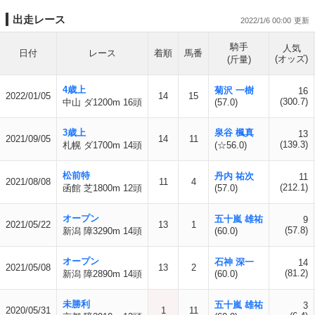
出走レース
2022/1/6 00:00
騎手
人気
日付
レース
着順
馬番
(オッズ)
(斤量)
4歳上
菊沢 一樹
16
2022/01/05
14
15
(300.7)
中山 ダ1200m 16頭
(57.0)
3歳上
泉谷 楓真
13
2021/09/05
14
11
(139.3)
札幌 ダ1700m 14頭
(☆56.0)
松前特
丹内 祐次
11
2021/08/08
11
4
(212.1)
函館 芝1800m 12頭
(57.0)
オープン
五十嵐 雄祐
9
2021/05/22
13
1
(57.8)
新潟 障3290m 14頭
(60.0)
オープン
石神 深一
14
2021/05/08
13
2
(81.2)
新潟 障2890m 14頭
(60.0)
未勝利
五十嵐 雄祐
3
2020/05/31
1
11