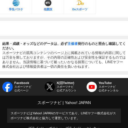
学生バスケ
他競技
Doスポーツ
結果・成績・オッズなどのデータは、必ず
主催者
発行のものと照合し確認してく
ださい。
スポーツナビの競馬コンテンツのページ上に掲載されている情報の内容に関して
は万全を期しておりますが、その内容の正確性および安全性を保証するものでは
ありません。当該情報に基づいて被ったいかなる損害についても、LINEヤフー
株式会社および情報提供者は一切の責任を負いかねます。
Facebook
X(旧Twitter)
YouTube
スポーツナビ
スポーツナビ
スポーツナビ
公式ページ
公式アカウント
公式チャンネル
スポーツナビ
Yahoo! JAPAN
スポーツナビはYahoo! JAPANのサービスであり、LINEヤフー株式会社がス
ポーツナビ株式会社と協力して運営しています。