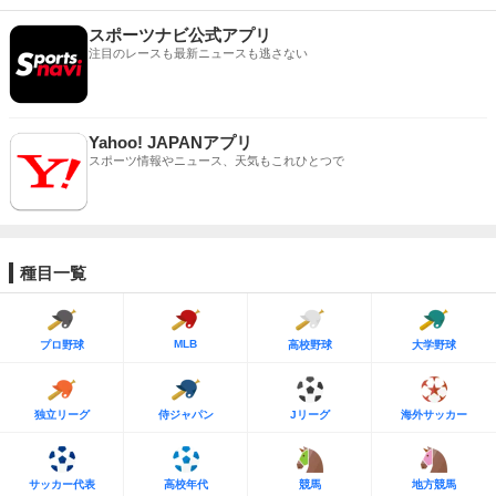
スポーツナビ公式アプリ
注目のレースも最新ニュースも逃さない
Yahoo! JAPANアプリ
スポーツ情報やニュース、天気もこれひとつで
種目一覧
MLB
プロ野球
高校野球
大学野球
独立リーグ
侍ジャパン
Jリーグ
海外サッカー
サッカー代表
高校年代
競馬
地方競馬