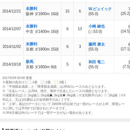
未勝利
W.ビュイック
2014/12/21
15
6
(25.2
阪神 ダ1800m 16頭
(55.0)
未勝利
小崎 綾也
2014/12/07
6
13
(14.5
中京 ダ1400m 16頭
(△53.0)
未勝利
藤岡 康太
2014/11/02
6
3
(17.1
京都 ダ1800m 15頭
(55.0)
新馬
和田 竜二
2014/10/18
5
6
(7.5
京都 ダ1800m 9頭
(55.0)
2017/5/29 00:00 更新
※着順の色分け [
:1着
:2着
:3着 ]
※「平地競走成績」と「障害競走成績」はJRAのレースのみとなります。
※「出走レース」はJRA、地方、海外で出走したレースの成績となります。
※減量表示は[
:1kg減
:2kg減
:3kg減
:4kg減（※女性騎手のみ）
:2kg減（※5
年以上、又は101勝以上の女性騎手のみ）] です。
※「上3F」表記のデータについて 1993年4月以前では一部のレースが上4F、障害レー
スに関しては平均Fで計測されたデータです。
※JRA主催以外のレースでは一部データがない場合があります。