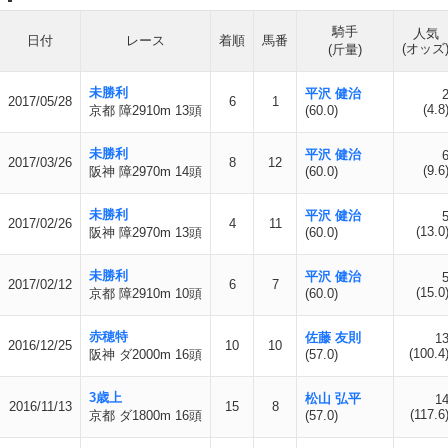
騎手
人気
日付
レース
着順
馬番
(オッズ
(斤量)
未勝利
平沢 健治
2017/05/28
6
1
(4.8
京都 障2910m 13頭
(60.0)
未勝利
平沢 健治
2017/03/26
8
12
(9.6
阪神 障2970m 14頭
(60.0)
未勝利
平沢 健治
2017/02/26
4
11
(13.0
阪神 障2970m 13頭
(60.0)
未勝利
平沢 健治
2017/02/12
6
7
(15.0
京都 障2910m 10頭
(60.0)
赤穂特
佐藤 友則
1
2016/12/25
10
10
(100.4
阪神 ダ2000m 16頭
(57.0)
3歳上
松山 弘平
1
2016/11/13
15
8
(117.6
京都 ダ1800m 16頭
(57.0)