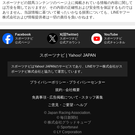
スポーツナビの競馬コンテンツのページ上に掲載されている情報の内容に関して
は万全を期しておりますが、その内容の正確性および安全性を保証するものでは
ありません。当該情報に基づいて被ったいかなる損害についても、LINEヤフー
株式会社および情報提供者は一切の責任を負いかねます。
Facebook
X(旧Twitter)
YouTube
スポーツナビ
スポーツナビ
スポーツナビ
公式ページ
公式アカウント
公式チャンネル
スポーツナビ
Yahoo! JAPAN
スポーツナビはYahoo! JAPANのサービスであり、LINEヤフー株式会社がス
ポーツナビ株式会社と協力して運営しています。
プライバシーポリシー
プライバシーセンター
規約
会社概要
免責事項
広告掲載について
スタッフ募集
ご意見・ご要望
ヘルプ
© Japan Racing Association.
© 毎日新聞社
© 株式会社グラッドキューブ
© Sportsnavi
© LY Corporation