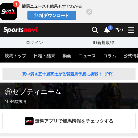
競馬ニュースも結果もすぐわかる
閉じる
スポーツナビ
検索
通知
i
ログイン
ID新規取得
競馬トップ
日程・結果
動画
ニュース
コラム
公式情
真中満＆五十嵐亮太が佐賀競馬予想に挑戦！（PR）
セプティエーム
牡 登録抹消
無料アプリで競馬情報をチェックする