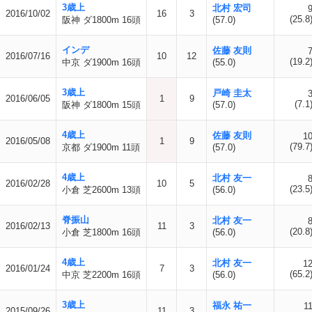
3歳上
北村 宏司
2016/10/02
16
3
(25.8
阪神 ダ1800m 16頭
(57.0)
インデ
佐藤 友則
2016/07/16
10
12
(19.2
中京 ダ1900m 16頭
(55.0)
3歳上
戸崎 圭太
2016/06/05
1
9
(7.1
阪神 ダ1800m 15頭
(57.0)
4歳上
佐藤 友則
1
2016/05/08
1
9
(79.7
京都 ダ1900m 11頭
(57.0)
4歳上
北村 友一
2016/02/28
10
5
(23.5
小倉 芝2600m 13頭
(56.0)
脊振山
北村 友一
2016/02/13
11
3
(20.8
小倉 芝1800m 16頭
(56.0)
4歳上
北村 友一
1
2016/01/24
7
3
(65.2
中京 芝2200m 16頭
(56.0)
3歳上
福永 祐一
1
2015/09/26
11
3