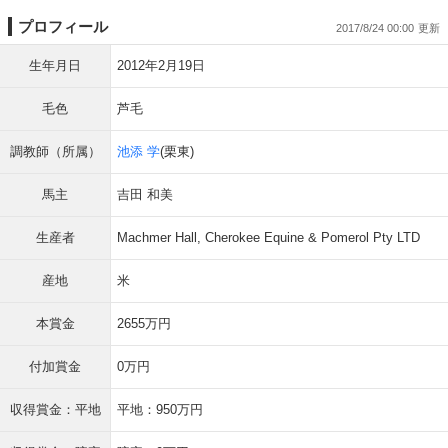
プロフィール
2017/8/24 00:00
生年月日
2012年2月19日
毛色
芦毛
調教師（所属）
池添 学
(栗東)
馬主
吉田 和美
生産者
Machmer Hall, Cherokee Equine & Pomerol Pty LTD
産地
米
本賞金
2655万円
付加賞金
0万円
収得賞金：平地
平地：950万円