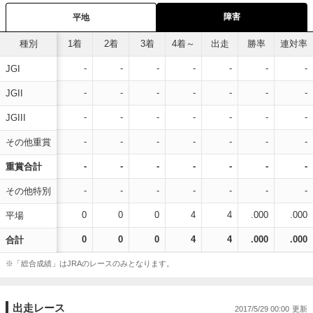
障害
平地
種別
1着
2着
3着
4着～
出走
勝率
連対率
-
-
-
-
-
-
-
JGI
-
-
-
-
-
-
-
JGII
-
-
-
-
-
-
-
JGIII
-
-
-
-
-
-
-
その他重賞
-
-
-
-
-
-
-
重賞合計
-
-
-
-
-
-
-
その他特別
0
0
0
4
4
.000
.000
平場
0
0
0
4
4
.000
.000
合計
※「総合成績」はJRAのレースのみとなります。
出走レース
2017/5/29 00:00