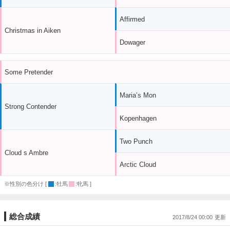
Affirmed
Christmas in Aiken
Dowager
Some Pretender
Maria’s Mon
Strong Contender
Kopenhagen
Two Punch
Cloud s Ambre
Arctic Cloud
※性別の色分け [
:牡馬
:牝馬 ]
総合成績
2017/8/24 00:00