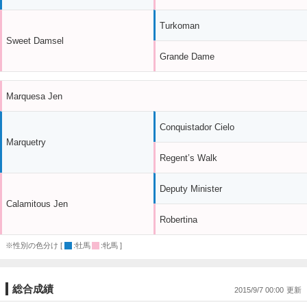
Turkoman
Sweet Damsel
Grande Dame
Marquesa Jen
Conquistador Cielo
Marquetry
Regent’s Walk
Deputy Minister
Calamitous Jen
Robertina
※性別の色分け [
:牡馬
:牝馬 ]
総合成績
2015/9/7 00:00