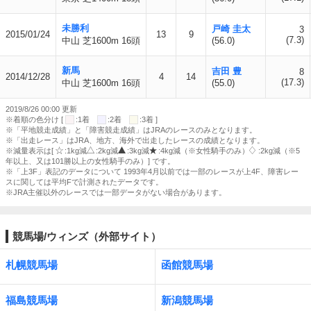
未勝利
戸崎 圭太
3
2015/01/24
13
9
(7.3)
中山 芝1600m 16頭
(56.0)
新馬
吉田 豊
8
2014/12/28
4
14
(17.3)
中山 芝1600m 16頭
(55.0)
2019/8/26 00:00 更新
※着順の色分け [
:1着
:2着
:3着 ]
※「平地競走成績」と「障害競走成績」はJRAのレースのみとなります。
※「出走レース」はJRA、地方、海外で出走したレースの成績となります。
※減量表示は[
:1kg減
:2kg減
:3kg減
:4kg減（※女性騎手のみ）
:2kg減（※5
年以上、又は101勝以上の女性騎手のみ）] です。
※「上3F」表記のデータについて 1993年4月以前では一部のレースが上4F、障害レー
スに関しては平均Fで計測されたデータです。
※JRA主催以外のレースでは一部データがない場合があります。
競馬場/ウィンズ（外部サイト）
札幌競馬場
函館競馬場
福島競馬場
新潟競馬場