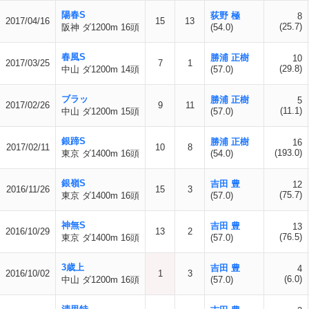
陽春S
荻野 極
8
2017/04/16
15
13
(25.7)
阪神 ダ1200m 16頭
(54.0)
春風S
勝浦 正樹
10
2017/03/25
7
1
(29.8)
中山 ダ1200m 14頭
(57.0)
ブラッ
勝浦 正樹
5
2017/02/26
9
11
(11.1)
中山 ダ1200m 15頭
(57.0)
銀蹄S
勝浦 正樹
16
2017/02/11
10
8
(193.0)
東京 ダ1400m 16頭
(54.0)
銀嶺S
吉田 豊
12
2016/11/26
15
3
(75.7)
東京 ダ1400m 16頭
(57.0)
神無S
吉田 豊
13
2016/10/29
13
2
(76.5)
東京 ダ1400m 16頭
(57.0)
3歳上
吉田 豊
4
2016/10/02
1
3
(6.0)
中山 ダ1200m 16頭
(57.0)