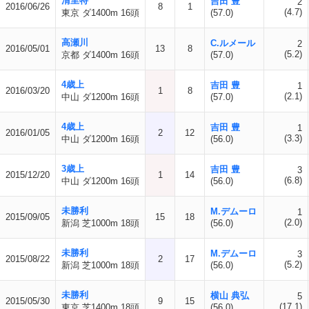
清里特
吉田 豊
2
2016/06/26
8
1
(4.7)
東京 ダ1400m 16頭
(57.0)
高瀬川
C.ルメール
2
2016/05/01
13
8
(5.2)
京都 ダ1400m 16頭
(57.0)
4歳上
吉田 豊
1
2016/03/20
1
8
(2.1)
中山 ダ1200m 16頭
(57.0)
4歳上
吉田 豊
1
2016/01/05
2
12
(3.3)
中山 ダ1200m 16頭
(56.0)
3歳上
吉田 豊
3
2015/12/20
1
14
(6.8)
中山 ダ1200m 16頭
(56.0)
未勝利
M.デムーロ
1
2015/09/05
15
18
(2.0)
新潟 芝1000m 18頭
(56.0)
未勝利
M.デムーロ
3
2015/08/22
2
17
(5.2)
新潟 芝1000m 18頭
(56.0)
未勝利
横山 典弘
5
2015/05/30
9
15
(17.1)
東京 芝1400m 18頭
(56.0)