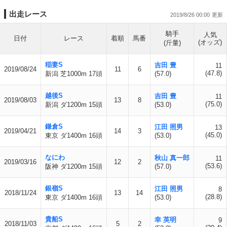
出走レース
2019/8/26 00:00
騎手
人気
日付
レース
着順
馬番
(オッズ)
(斤量)
稲妻S
吉田 豊
11
2019/08/24
11
6
(47.8)
新潟 芝1000m 17頭
(57.0)
越後S
吉田 豊
11
2019/08/03
13
8
(75.0)
新潟 ダ1200m 15頭
(53.0)
鎌倉S
江田 照男
13
2019/04/21
14
3
(45.0)
東京 ダ1400m 16頭
(53.0)
なにわ
秋山 真一郎
11
2019/03/16
12
2
(53.6)
阪神 ダ1200m 15頭
(57.0)
銀嶺S
江田 照男
8
2018/11/24
13
14
(28.8)
東京 ダ1400m 16頭
(53.0)
貴船S
幸 英明
9
2018/11/03
5
2