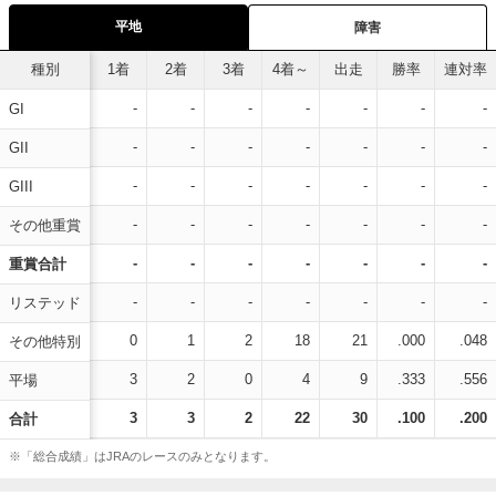
平地
障害
種別
1着
2着
3着
4着～
出走
勝率
連対率
-
-
-
-
-
-
-
GI
-
-
-
-
-
-
-
GII
-
-
-
-
-
-
-
GIII
-
-
-
-
-
-
-
その他重賞
-
-
-
-
-
-
-
重賞合計
-
-
-
-
-
-
-
リステッド
0
1
2
18
21
.000
.048
その他特別
3
2
0
4
9
.333
.556
平場
3
3
2
22
30
.100
.200
合計
※「総合成績」はJRAのレースのみとなります。