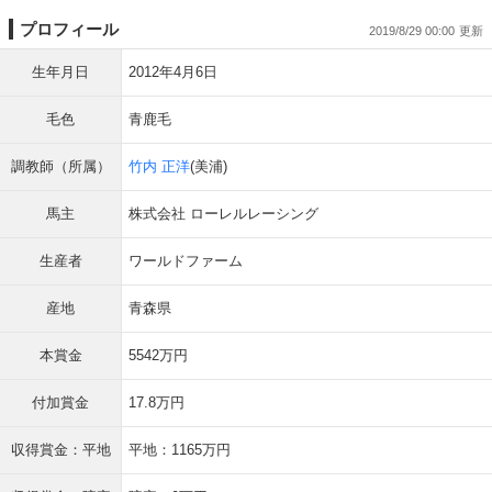
プロフィール
2019/8/29 00:00
生年月日
2012年4月6日
毛色
青鹿毛
調教師（所属）
竹内 正洋
(美浦)
馬主
株式会社 ローレルレーシング
生産者
ワールドファーム
産地
青森県
本賞金
5542万円
付加賞金
17.8万円
収得賞金：平地
平地：1165万円