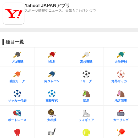
Yahoo! JAPANアプリ
スポーツ情報やニュース、天気もこれひとつで
種目一覧
MLB
プロ野球
高校野球
大学野球
独立リーグ
侍ジャパン
Jリーグ
海外サッカー
サッカー代表
高校年代
競馬
地方競馬
ボートレース
大相撲
フィギュア
カーリング