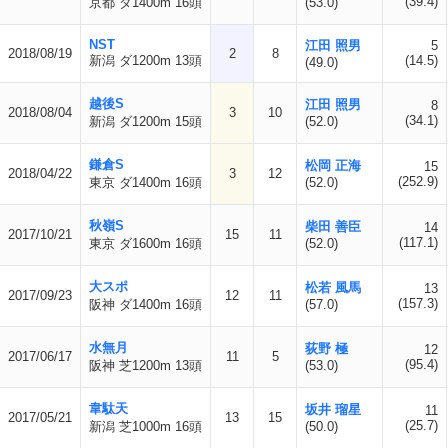
(39.4)
京都 ダ1400m 16頭
(53.0)
NST
江田 照男
5
2018/08/19
2
8
新潟 ダ1200m 13頭
(14.5)
(49.0)
越後S
江田 照男
8
2018/08/04
3
10
(34.1)
新潟 ダ1200m 15頭
(52.0)
鎌倉S
松岡 正海
15
2018/04/22
3
12
(252.9)
東京 ダ1400m 16頭
(52.0)
秋嶺S
柴田 善臣
14
2017/10/21
15
11
(117.1)
東京 ダ1600m 16頭
(52.0)
大スポ
松若 風馬
13
2017/09/23
12
11
(157.3)
阪神 ダ1400m 16頭
(57.0)
水無月
荻野 極
12
2017/06/17
11
5
(95.4)
阪神 芝1200m 13頭
(53.0)
韋駄天
坂井 瑠星
11
2017/05/21
13
15
(25.7)
新潟 芝1000m 16頭
(50.0)