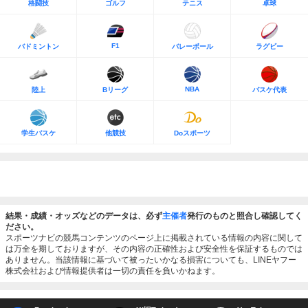
格闘技
ゴルフ
テニス
卓球
F1
バドミントン
バレーボール
ラグビー
NBA
陸上
Bリーグ
バスケ代表
学生バスケ
他競技
Doスポーツ
結果・成績・オッズなどのデータは、必ず
主催者
発行のものと照合し確認してく
ださい。
スポーツナビの競馬コンテンツのページ上に掲載されている情報の内容に関して
は万全を期しておりますが、その内容の正確性および安全性を保証するものでは
ありません。当該情報に基づいて被ったいかなる損害についても、LINEヤフー
株式会社および情報提供者は一切の責任を負いかねます。