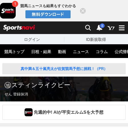
競馬ニュースも結果もすぐわかる
閉じる
スポーツナビ
検索
通知
i
ログイン
ID新規取得
競馬トップ
日程・結果
動画
ニュース
コラム
公式情
真中満＆五十嵐亮太が佐賀競馬予想に挑戦！（PR）
スティンライクビー
せん 登録抹消
先週的中! AIが平安エルムSを大予想