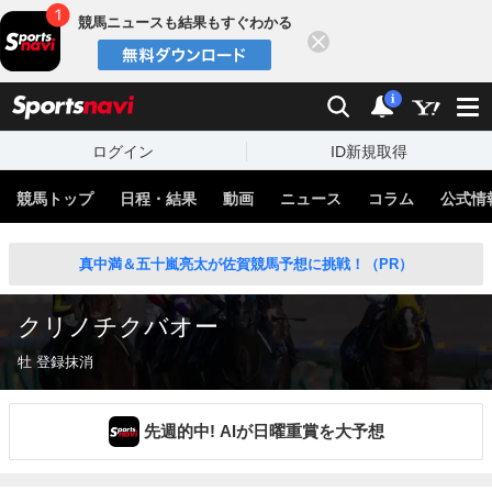
競馬ニュースも結果もすぐわかる
閉じる
スポーツナビ
検索
通知
i
ログイン
ID新規取得
競馬トップ
日程・結果
動画
ニュース
コラム
公式情
真中満＆五十嵐亮太が佐賀競馬予想に挑戦！（PR）
クリノチクバオー
牡 登録抹消
先週的中! AIが日曜重賞を大予想