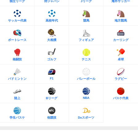
独立リーグ
侍ジャパン
Jリーグ
海外サッカー
サッカー代表
高校年代
競馬
地方競馬
ボートレース
大相撲
フィギュア
カーリング
格闘技
ゴルフ
テニス
卓球
F1
バドミントン
バレーボール
ラグビー
NBA
陸上
Bリーグ
バスケ代表
学生バスケ
他競技
Doスポーツ