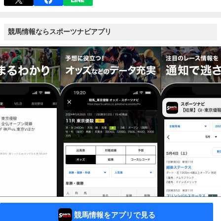
競馬情報ならスポーツナビアプリ
競馬情報をアプリで見る