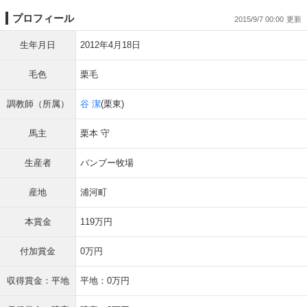
プロフィール
2015/9/7 00:00
生年月日
2012年4月18日
毛色
栗毛
調教師（所属）
谷 潔
(栗東)
馬主
栗本 守
生産者
バンブー牧場
産地
浦河町
本賞金
119万円
付加賞金
0万円
収得賞金：平地
平地：0万円