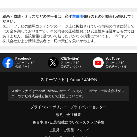
結果・成績・オッズなどのデータは、必ず
主催者
発行のものと照合し確認してく
ださい。
スポーツナビの競馬コンテンツのページ上に掲載されている情報の内容に関して
は万全を期しておりますが、その内容の正確性および安全性を保証するものでは
ありません。当該情報に基づいて被ったいかなる損害についても、LINEヤフー
株式会社および情報提供者は一切の責任を負いかねます。
Facebook
X(旧Twitter)
YouTube
スポーツナビ
スポーツナビ
スポーツナビ
公式ページ
公式アカウント
公式チャンネル
スポーツナビ
Yahoo! JAPAN
スポーツナビはYahoo! JAPANのサービスであり、LINEヤフー株式会社がス
ポーツナビ株式会社と協力して運営しています。
プライバシーポリシー
プライバシーセンター
規約
会社概要
免責事項
広告掲載について
スタッフ募集
ご意見・ご要望
ヘルプ