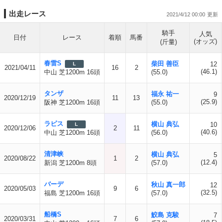
出走レース
2021/4/12 00:00
騎手
人気
日付
レース
着順
馬番
(オッズ)
(斤量)
春雷S
柴田 善臣
12
L
2021/04/11
16
2
(46.1)
中山 芝1200m 16頭
(55.0)
タンザ
福永 祐一
9
2020/12/19
11
13
(25.9)
阪神 芝1200m 16頭
(55.0)
ラピス
横山 典弘
10
L
2020/12/06
2
11
(40.6)
中山 芝1200m 16頭
(56.0)
清津峡
横山 典弘
5
2020/08/22
1
2
(12.4)
新潟 芝1200m 8頭
(57.0)
バーデ
秋山 真一郎
12
2020/05/03
9
6
(32.5)
福島 芝1200m 16頭
(57.0)
船橋S
鮫島 克駿
7
2020/03/31
7
6