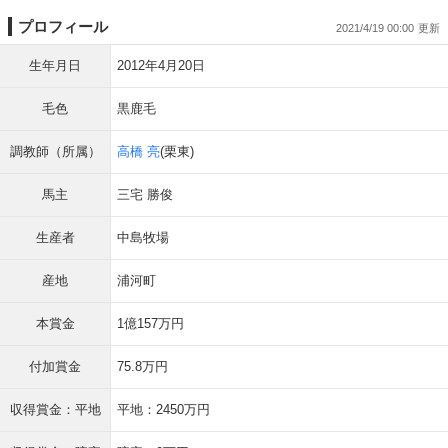
プロフィール
2021/4/19 00:00
生年月日
2012年4月20日
毛色
黒鹿毛
調教師（所属）
高橋 亮
(栗東)
馬主
三宅 勝俊
生産者
中島牧場
産地
浦河町
本賞金
1億157万円
付加賞金
75.8万円
収得賞金：平地
平地：2450万円