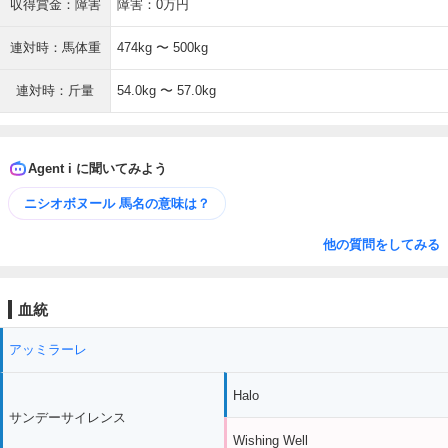
収得賞金：障害
障害：0万円
連対時：馬体重
474kg 〜 500kg
連対時：斤量
54.0kg 〜 57.0kg
Agent i に聞いてみよう
ニシオボヌール 馬名の意味は？
他の質問をしてみる
血統
アッミラーレ
Halo
サンデーサイレンス
Wishing Well