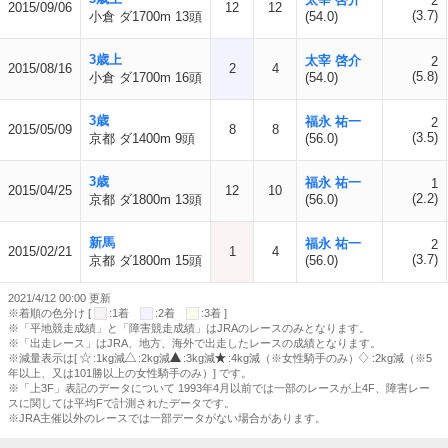
2
2015/09/06
12
12
(3.7)
小倉 ダ1700m 13頭
(54.0)
3歳上
太宰 啓介
2
2015/08/16
2
4
(5.8)
小倉 ダ1700m 16頭
(54.0)
3歳
福永 祐一
2
2015/05/09
8
8
(3.5)
京都 ダ1400m 9頭
(56.0)
3歳
福永 祐一
1
2015/04/25
12
10
(2.2)
京都 ダ1800m 13頭
(56.0)
新馬
福永 祐一
2
2015/02/21
1
4
(3.7)
京都 ダ1800m 15頭
(56.0)
2021/4/12 00:00 更新
※着順の色分け [
:1着
:2着
:3着 ]
※「平地競走成績」と「障害競走成績」はJRAのレースのみとなります。
※「出走レース」はJRA、地方、海外で出走したレースの成績となります。
※減量表示は[
:1kg減
:2kg減
:3kg減
:4kg減（※女性騎手のみ）
:2kg減（※5
年以上、又は101勝以上の女性騎手のみ）] です。
※「上3F」表記のデータについて 1993年4月以前では一部のレースが上4F、障害レー
スに関しては平均Fで計測されたデータです。
※JRA主催以外のレースでは一部データがない場合があります。