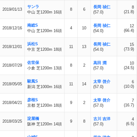
サンラ
長岡 禎仁
8
2019/01/13
8
6
(21.8)
中山 芝1200m 16頭
(57.0)
南総S
長岡 禎仁
12
2018/12/16
4
10
(66.4)
中山 芝1200m 16頭
(54.0)
浜松S
長岡 禎仁
15
2018/12/01
11
13
(73.9)
中京 芝1200m 18頭
(54.0)
佐世保
高田 潤
10
2018/07/29
8
2
(24.5)
小倉 芝1200m 13頭
(57.0)
駿風S
太宰 啓介
6
2018/05/05
11
14
(10.0)
新潟 芝1000m 16頭
(57.0)
彦根S
太宰 啓介
7
2018/04/21
9
2
(16.7)
京都 芝1200m 18頭
(57.0)
淀屋橋
古川 吉洋
4
2018/03/25
9
8
(6.5)
阪神 芝1200m 14頭
(57.0)