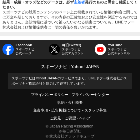
結果・成績・オッズなどのデータは、必ず
主催者
発行のものと照合し確認してく
ださい。
スポーツナビの競馬コンテンツのページ上に掲載されている情報の内容に関して
は万全を期しておりますが、その内容の正確性および安全性を保証するものでは
ありません。当該情報に基づいて被ったいかなる損害についても、LINEヤフー
株式会社および情報提供者は一切の責任を負いかねます。
Facebook
X(旧Twitter)
YouTube
スポーツナビ
スポーツナビ
スポーツナビ
公式ページ
公式アカウント
公式チャンネル
スポーツナビ
Yahoo! JAPAN
スポーツナビはYahoo! JAPANのサービスであり、LINEヤフー株式会社がス
ポーツナビ株式会社と協力して運営しています。
プライバシーポリシー
プライバシーセンター
規約
会社概要
免責事項
広告掲載について
スタッフ募集
ご意見・ご要望
ヘルプ
© Japan Racing Association.
© 毎日新聞社
© 株式会社グラッドキューブ