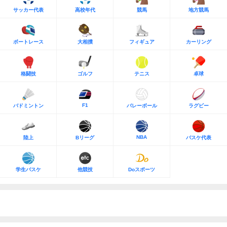
サッカー代表
高校年代
競馬
地方競馬
ボートレース
大相撲
フィギュア
カーリング
格闘技
ゴルフ
テニス
卓球
F1
バドミントン
バレーボール
ラグビー
NBA
陸上
Bリーグ
バスケ代表
学生バスケ
他競技
Doスポーツ