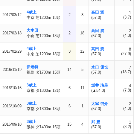
4歳上
高田 潤
1
2017/03/12
2
3
(3.7)
中京 芝1200m 18頭
(57.0)
大牟田
高田 潤
2
2017/02/18
2
18
(4.3)
小倉 芝1200m 18頭
(57.0)
4歳上
高田 潤
8
2017/01/29
3
12
(27.9)
中京 芝1200m 18頭
(57.0)
伊達特
水口 優也
7
2016/11/19
14
5
(18.7)
福島 ダ1700m 15頭
(57.0)
3歳上
坂井 瑠星
4
2016/10/15
6
11
(7.8)
京都 ダ1800m 12頭
(▲54.0)
3歳上
太宰 啓介
2
2016/10/09
6
1
(4.0)
京都 ダ1800m 13頭
(57.0)
3歳上
武 豊
1
2016/09/18
15
4
(3.2)
阪神 ダ1400m 15頭
(57.0)