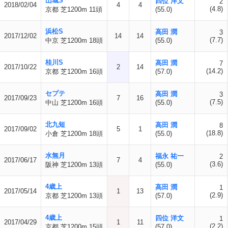
山城S
四位 洋文
2
2018/02/04
4
4
(4.8)
京都 芝1200m 11頭
(55.0)
浜松S
高田 潤
3
2017/12/02
14
14
(7.7)
中京 芝1200m 18頭
(55.0)
桂川S
高田 潤
7
2017/10/22
2
14
(14.2)
京都 芝1200m 16頭
(57.0)
セプテ
高田 潤
3
2017/09/23
7
16
(7.5)
中山 芝1200m 16頭
(55.0)
北九短
高田 潤
8
2017/09/02
5
1
(18.8)
小倉 芝1200m 18頭
(55.0)
水無月
福永 祐一
2
2017/06/17
7
4
(3.6)
阪神 芝1200m 13頭
(55.0)
4歳上
高田 潤
1
2017/05/14
1
13
(2.9)
京都 芝1200m 13頭
(57.0)
4歳上
四位 洋文
1
2017/04/29
1
11
(2.2)
京都 芝1200m 15頭
(57.0)