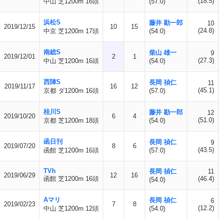
(18.5)
中山 芝1200m 16頭
(57.0)
浜松S
藤井 勘一郎
10
2019/12/15
10
15
(24.8)
中京 芝1200m 17頭
(54.0)
南総S
柴山 雄一
9
2019/12/01
2
1
(27.3)
中山 芝1200m 16頭
(54.0)
西陣S
長岡 禎仁
11
2019/11/17
16
12
(45.1)
京都 ダ1200m 16頭
(57.0)
桂川S
藤井 勘一郎
12
2019/10/20
6
4
(51.0)
京都 芝1200m 18頭
(54.0)
函日刊
長岡 禎仁
9
2019/07/20
8
6
(43.5)
函館 芝1200m 16頭
(57.0)
TVh
長岡 禎仁
11
2019/06/29
12
16
函館 芝1200m 16頭
(46.4)
(54.0)
Aマリ
長岡 禎仁
6
2019/02/23
7
8
(12.2)
中山 芝1200m 12頭
(54.0)