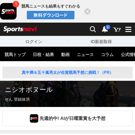
競馬ニュースも結果もすぐわかる
閉じる
スポーツナビ
検索
通知
i
ログイン
ID新規取得
競馬トップ
日程・結果
動画
ニュース
コラム
公式情
真中満＆五十嵐亮太が佐賀競馬予想に挑戦！（PR）
ニシオボヌール
せん 登録抹消
先週的中! AIが日曜重賞を大予想