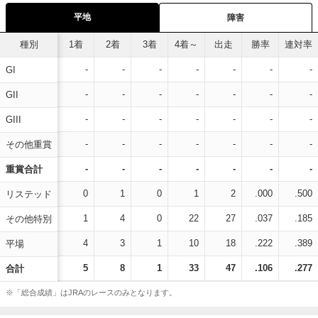
平地
障害
種別
1着
2着
3着
4着～
出走
勝率
連対率
-
-
-
-
-
-
-
GI
-
-
-
-
-
-
-
GII
-
-
-
-
-
-
-
GIII
-
-
-
-
-
-
-
その他重賞
-
-
-
-
-
-
-
重賞合計
0
1
0
1
2
.000
.500
リステッド
1
4
0
22
27
.037
.185
その他特別
4
3
1
10
18
.222
.389
平場
5
8
1
33
47
.106
.277
合計
※「総合成績」はJRAのレースのみとなります。