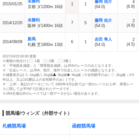
未勝利
藤岡 佑介
4
2015/01/25
1
1
(6.8)
京都 ダ1200m 16頭
(54.0)
未勝利
藤岡 佑介
2
2014/12/20
7
5
(4.8)
阪神 ダ1400m 16頭
(54.0)
新馬
吉田 隼人
2
2014/08/09
6
1
(4.5)
札幌 芝1800m 13頭
(54.0)
2017/10/23 00:00 更新
※着順の色分け [
:1着
:2着
:3着 ]
※「平地競走成績」と「障害競走成績」はJRAのレースのみとなります。
※「出走レース」はJRA、地方、海外で出走したレースの成績となります。
※減量表示は[
:1kg減
:2kg減
:3kg減
:4kg減（※女性騎手のみ）
:2kg減（※5
年以上、又は101勝以上の女性騎手のみ）] です。
※「上3F」表記のデータについて 1993年4月以前では一部のレースが上4F、障害レー
スに関しては平均Fで計測されたデータです。
※JRA主催以外のレースでは一部データがない場合があります。
競馬場/ウィンズ（外部サイト）
札幌競馬場
函館競馬場