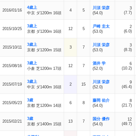
4歳上
川須 栄彦
3
2016/01/16
4
5
(7.7)
中京 ダ1200m 16頭
(54.0)
3歳上
戸崎 圭太
2
2015/10/25
12
5
(6.0)
京都 ダ1200m 16頭
(53.0)
3歳上
川須 栄彦
3
2015/10/11
3
7
(8.3)
京都 ダ1200m 15頭
(53.0)
3歳上
酒井 学
6
2015/08/16
12
7
(10.2)
小倉 芝1200m 17頭
(52.0)
3歳上
川須 栄彦
9
2015/07/19
2
15
(45.4)
中京 ダ1400m 16頭
(52.0)
3歳
藤岡 佑介
8
2015/05/23
6
8
(21.7)
京都 芝1200m 14頭
(54.0)
3歳
国分 優作
12
2015/02/21
13
7
(49.7)
京都 ダ1400m 15頭
(54.0)