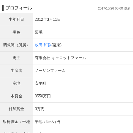
プロフィール
2017/10/26 00:00
生年月日
2012年3月11日
毛色
栗毛
調教師（所属）
牧田 和弥
(栗東)
馬主
有限会社 キャロットファーム
生産者
ノーザンファーム
産地
安平町
本賞金
3550万円
付加賞金
0万円
収得賞金：平地
平地：950万円