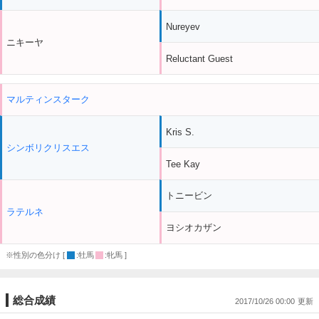
Nureyev
ニキーヤ
Reluctant Guest
マルティンスターク
Kris S.
シンボリクリスエス
Tee Kay
トニービン
ラテルネ
ヨシオカザン
※性別の色分け [
:牡馬
:牝馬 ]
総合成績
2017/10/26 00:00