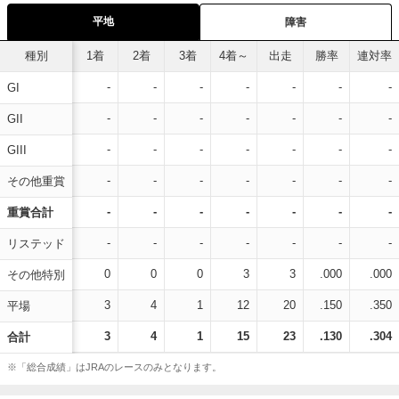
平地
障害
種別
1着
2着
3着
4着～
出走
勝率
連対率
-
-
-
-
-
-
-
GI
-
-
-
-
-
-
-
GII
-
-
-
-
-
-
-
GIII
-
-
-
-
-
-
-
その他重賞
-
-
-
-
-
-
-
重賞合計
-
-
-
-
-
-
-
リステッド
0
0
0
3
3
.000
.000
その他特別
3
4
1
12
20
.150
.350
平場
3
4
1
15
23
.130
.304
合計
※「総合成績」はJRAのレースのみとなります。