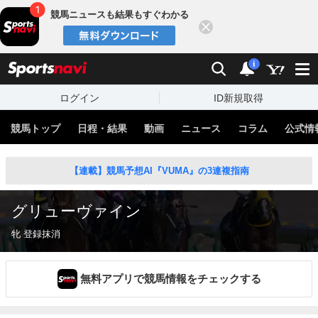
競馬ニュースも結果もすぐわかる
閉じる
スポーツナビ
検索
通知
i
ログイン
ID新規取得
競馬トップ
日程・結果
動画
ニュース
コラム
公式情
【連載】競馬予想AI『VUMA』の3連複指南
グリューヴァイン
牝 登録抹消
無料アプリで競馬情報をチェックする