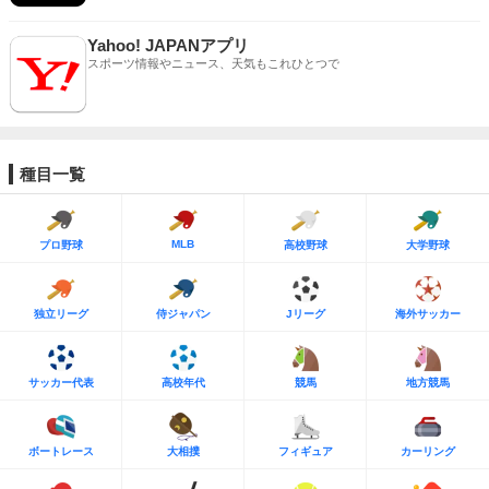
Yahoo! JAPANアプリ
スポーツ情報やニュース、天気もこれひとつで
種目一覧
MLB
プロ野球
高校野球
大学野球
独立リーグ
侍ジャパン
Jリーグ
海外サッカー
サッカー代表
高校年代
競馬
地方競馬
ボートレース
大相撲
フィギュア
カーリング