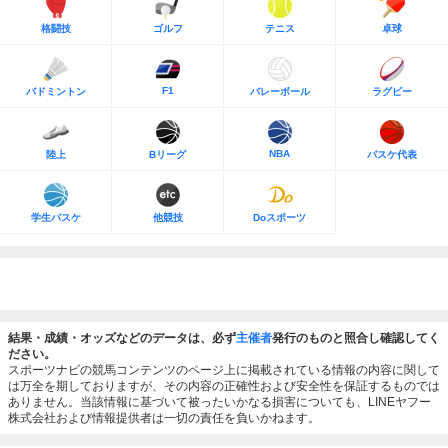
格闘技
ゴルフ
テニス
卓球
F1
バドミントン
バレーボール
ラグビー
NBA
陸上
Bリーグ
バスケ代表
学生バスケ
他競技
Doスポーツ
結果・成績・オッズなどのデータは、必ず
主催者
発行のものと照合し確認してく
ださい。
スポーツナビの競馬コンテンツのページ上に掲載されている情報の内容に関して
は万全を期しておりますが、その内容の正確性および安全性を保証するものでは
ありません。当該情報に基づいて被ったいかなる損害についても、LINEヤフー
株式会社および情報提供者は一切の責任を負いかねます。