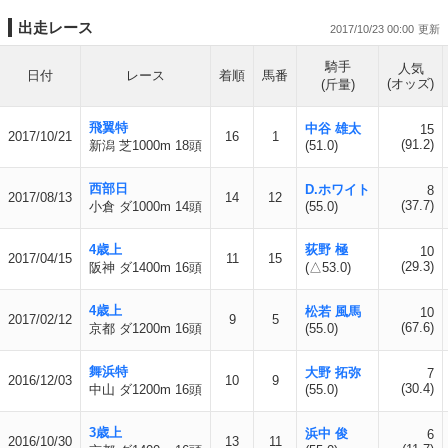
出走レース
2017/10/23 00:00
騎手
人気
日付
レース
着順
馬番
(オッズ)
(斤量)
飛翼特
中谷 雄太
15
2017/10/21
16
1
(91.2)
新潟 芝1000m 18頭
(51.0)
西部日
D.ホワイト
8
2017/08/13
14
12
(37.7)
小倉 ダ1000m 14頭
(55.0)
4歳上
荻野 極
10
2017/04/15
11
15
(29.3)
阪神 ダ1400m 16頭
(△53.0)
4歳上
松若 風馬
10
2017/02/12
9
5
(67.6)
京都 ダ1200m 16頭
(55.0)
舞浜特
大野 拓弥
7
2016/12/03
10
9
(30.4)
中山 ダ1200m 16頭
(55.0)
3歳上
浜中 俊
6
2016/10/30
13
11