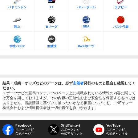
F1
バドミントン
バレーボール
ラグビー
NBA
陸上
Bリーグ
バスケ代表
学生バスケ
他競技
Doスポーツ
結果・成績・オッズなどのデータは、必ず
主催者
発行のものと照合し確認してく
ださい。
スポーツナビの競馬コンテンツのページ上に掲載されている情報の内容に関して
は万全を期しておりますが、その内容の正確性および安全性を保証するものでは
ありません。当該情報に基づいて被ったいかなる損害についても、LINEヤフー
株式会社および情報提供者は一切の責任を負いかねます。
Facebook
X(旧Twitter)
YouTube
スポーツナビ
スポーツナビ
スポーツナビ
公式ページ
公式アカウント
公式チャンネル