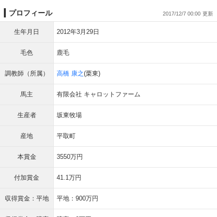
プロフィール
2017/12/7 00:00
生年月日
2012年3月29日
毛色
鹿毛
調教師（所属）
高橋 康之
(栗東)
馬主
有限会社 キャロットファーム
生産者
坂東牧場
産地
平取町
本賞金
3550万円
付加賞金
41.1万円
収得賞金：平地
平地：900万円