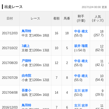
出走レース
2017/12/4 00:00
騎手
人気
日付
レース
着順
馬番
(オッズ)
(斤量)
鳥羽特
中谷 雄太
18
2017/12/03
16
18
(257.7)
中京 芝1400m 18頭
(55.0)
3歳上
坂井 瑠星
12
2017/10/22
10
5
(62.0)
京都 芝1200m 13頭
(☆54.0)
戸畑特
中谷 雄太
11
2017/08/20
12
2
(42.1)
小倉 芝1200m 12頭
(55.0)
由布院
中谷 雄太
10
2017/07/29
7
8
(54.4)
小倉 芝1200m 12頭
(55.0)
吾妻小
古川 吉洋
9
2017/04/08
14
4
(29.5)
福島 芝1200m 16頭
(53.0)
鳥羽特
古川 吉洋
11
2016/12/03
7
6