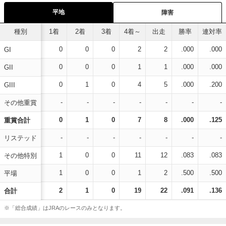
平地
障害
種別
1着
2着
3着
4着～
出走
勝率
連対率
0
0
0
2
2
.000
.000
GI
0
0
0
1
1
.000
.000
GII
0
1
0
4
5
.000
.200
GIII
-
-
-
-
-
-
-
その他重賞
0
1
0
7
8
.000
.125
重賞合計
-
-
-
-
-
-
-
リステッド
1
0
0
11
12
.083
.083
その他特別
1
0
0
1
2
.500
.500
平場
2
1
0
19
22
.091
.136
合計
※「総合成績」はJRAのレースのみとなります。