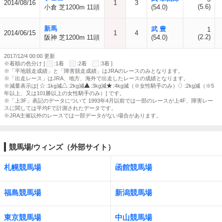
2014/08/16
1
3
(5.6)
小倉 芝1200m 11頭
(54.0)
新馬
武 豊
1
2014/06/15
1
4
(2.2)
阪神 芝1200m 11頭
(54.0)
2017/12/4 00:00 更新
※着順の色分け [
:1着
:2着
:3着 ]
※「平地競走成績」と「障害競走成績」はJRAのレースのみとなります。
※「出走レース」はJRA、地方、海外で出走したレースの成績となります。
※減量表示は[
:1kg減
:2kg減
:3kg減
:4kg減（※女性騎手のみ）
:2kg減（※5
年以上、又は101勝以上の女性騎手のみ）] です。
※「上3F」表記のデータについて 1993年4月以前では一部のレースが上4F、障害レー
スに関しては平均Fで計測されたデータです。
※JRA主催以外のレースでは一部データがない場合があります。
競馬場/ウィンズ（外部サイト）
札幌競馬場
函館競馬場
福島競馬場
新潟競馬場
東京競馬場
中山競馬場