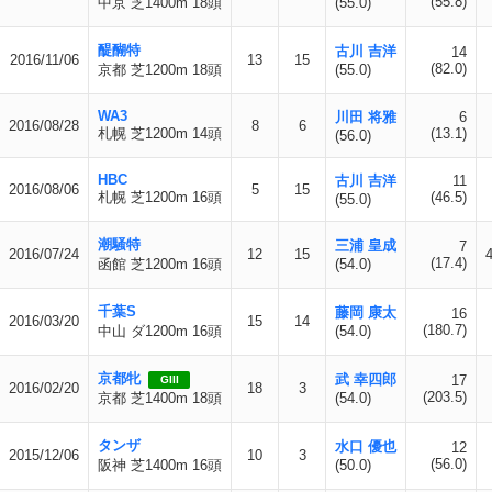
(55.8)
中京 芝1400m 18頭
(55.0)
醍醐特
古川 吉洋
14
2016/11/06
13
15
(82.0)
京都 芝1200m 18頭
(55.0)
WA3
川田 将雅
6
2016/08/28
8
6
札幌 芝1200m 14頭
(13.1)
(56.0)
HBC
古川 吉洋
11
2016/08/06
5
15
札幌 芝1200m 16頭
(46.5)
(55.0)
潮騒特
三浦 皇成
7
2016/07/24
12
15
(17.4)
函館 芝1200m 16頭
(54.0)
千葉S
藤岡 康太
16
2016/03/20
15
14
(180.7)
中山 ダ1200m 16頭
(54.0)
京都牝
武 幸四郎
17
GIII
2016/02/20
18
3
(203.5)
京都 芝1400m 18頭
(54.0)
タンザ
水口 優也
12
2015/12/06
10
3
(56.0)
阪神 芝1400m 16頭
(50.0)