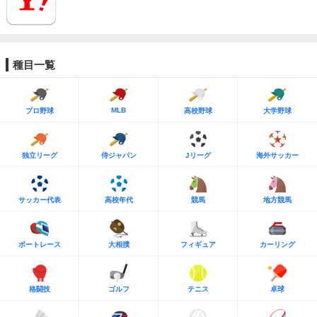
種目一覧
MLB
プロ野球
高校野球
大学野球
独立リーグ
侍ジャパン
Jリーグ
海外サッカー
サッカー代表
高校年代
競馬
地方競馬
ボートレース
大相撲
フィギュア
カーリング
格闘技
ゴルフ
テニス
卓球