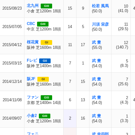
北九州
松若 風馬
10
GIII
2015/08/23
15
9
(41.0)
小倉 芝1200m 18頭
(50.0)
CBC
川須 栄彦
11
GIII
2015/07/05
14
5
(29.5)
中京 芝1200m 18頭
(50.0)
桜花賞
武 豊
12
GI
2015/04/12
11
17
(140.7)
阪神 芝1600m 18頭
(55.0)
Fレビ
武 豊
5
GII
2015/03/15
7
1
(8.3)
阪神 芝1400m 18頭
(54.0)
阪JF
武 豊
7
GI
2014/12/14
7
15
(25.6)
阪神 芝1600m 18頭
(54.0)
ファン
武 豊
2
GIII
2014/11/08
6
13
(4.3)
京都 芝1400m 14頭
(54.0)
小倉2
武 豊
1
GIII
2014/09/07
2
16
(3.3)
小倉 芝1200m 18頭
(54.0)
フェニ
武 幸四郎
3