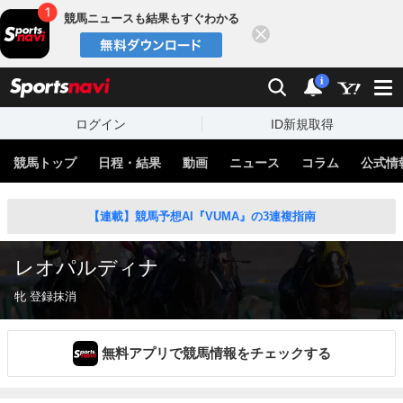
競馬ニュースも結果もすぐわかる
閉じる
スポーツナビ
検索
通知
i
ログイン
ID新規取得
競馬トップ
日程・結果
動画
ニュース
コラム
公式情
【連載】競馬予想AI『VUMA』の3連複指南
レオパルディナ
牝 登録抹消
無料アプリで競馬情報をチェックする