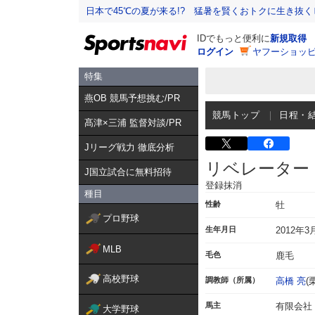
日本で45℃の夏が来る!? 猛暑を賢くおトクに生き抜く
IDでもっと便利に
新規取得
ログイン
ヤフーショッピ
特集
燕OB 競馬予想挑む/PR
競馬トップ
日程・
髙津×三浦 監督対談/PR
Jリーグ戦力 徹底分析
リベレーター
J国立試合に無料招待
登録抹消
種目
性齢
牡
プロ野球
生年月日
2012年3
MLB
毛色
鹿毛
高校野球
調教師（所属）
高橋 亮
(
馬主
有限会社
大学野球