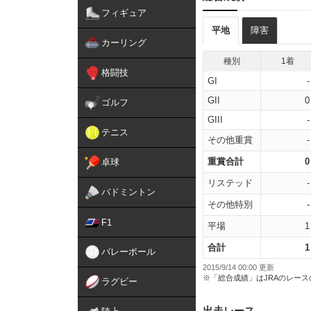
フィギュア
平地
障害
カーリング
種別
1着
格闘技
GI
-
GII
0
ゴルフ
GIII
-
テニス
その他重賞
-
重賞合計
0
卓球
リステッド
-
バドミントン
その他特別
-
F1
平場
1
合計
1
バレーボール
2015/9/14 00:00 更新
※「総合成績」はJRAのレー
ラグビー
出走レース