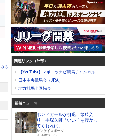
関連リンク（外部）
てみる
【YouTube】スポーツナビ競馬チャンネル
日本中央競馬会（JRA）
地方競馬全国協会
新着ニュース
ボンドガールが引退、繁殖入
り 手塚久師「いい子を授かっ
てくれれば」
サンケイスポーツ
2026/8/8 9:32