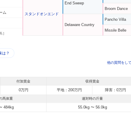
End Sweep
Broom Dance
ーム
スタンドオンエンド
Pancho Villa
Delaware Country
Missile Belle
馬 ]
う
味は？
他の質問をし
付加賞金
収得賞金
0万円
平地：200万円
障害：0万円
の馬体重
連対時の斤量
〜 484kg
55.0kg 〜 56.0kg