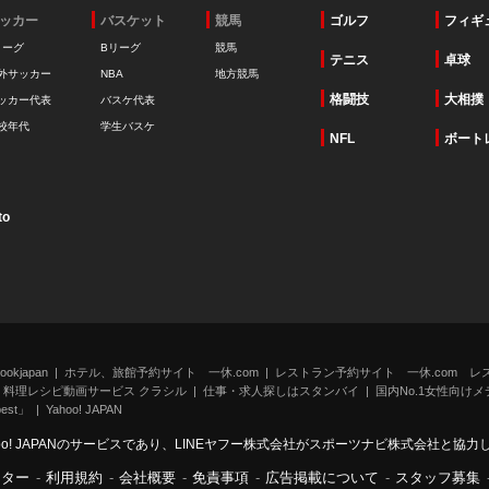
ッカー
バスケット
競馬
ゴルフ
フィギ
リーグ
Bリーグ
競馬
テニス
卓球
外サッカー
NBA
地方競馬
格闘技
大相撲
ッカー代表
バスケ代表
校年代
学生バスケ
NFL
ボート
to
kjapan
ホテル、旅館予約サイト 一休.com
レストラン予約サイト 一休.com レ
料理レシピ動画サービス クラシル
仕事・求人探しはスタンバイ
国内No.1女性向けメデ
st」
Yahoo! JAPAN
oo! JAPANのサービスであり、LINEヤフー株式会社がスポーツナビ株式会社と協
ンター
-
利用規約
-
会社概要
-
免責事項
-
広告掲載について
-
スタッフ募集