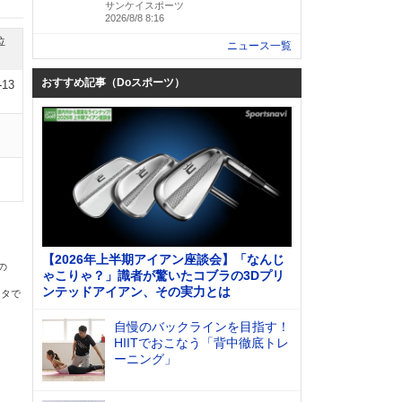
サンケイスポーツ
2026/8/8 8:16
位
ニュース一覧
おすすめ記事（Doスポーツ）
-13
【2026年上半期アイアン座談会】「なんじ
の
ゃこりゃ？」識者が驚いたコブラの3Dプリ
ンテッドアイアン、その実力とは
ータで
自慢のバックラインを目指す！
HIITでおこなう「背中徹底トレ
ーニング」