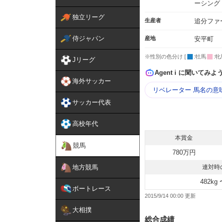
ーシング
独立リーグ
生産者
追分ファ
侍ジャパン
産地
安平町
※性別の色分け [
:牡馬
:牝
Jリーグ
Agent i に聞いてみよ
海外サッカー
リベレーター 馬名の意
サッカー代表
高校年代
本賞金
競馬
780万円
地方競馬
連対時
482kg 
ボートレース
2015/9/14 00:00
大相撲
総合成績