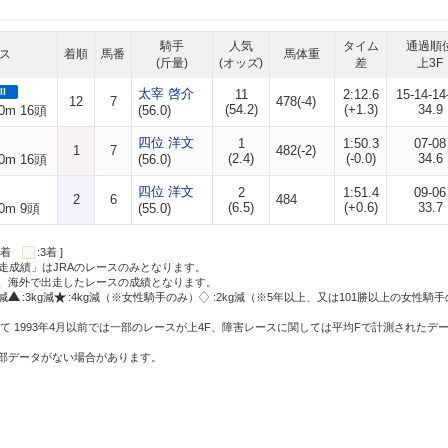
騎手
人気
タイム
通過順
ス
着順
馬番
馬体重
(斤量)
(オッズ)
差
上3F
II
太宰 啓介
11
2:12.6
15-14-14
12
7
478(-4)
(54.2)
(+1.3)
34.9
0m 16頭
(56.0)
四位 洋文
1
1:50.3
07-08
1
7
482(-2)
(2.4)
(-0.0)
34.6
0m 16頭
(56.0)
四位 洋文
2
1:51.4
09-06
2
6
484
(6.5)
(+0.6)
33.7
0m 9頭
(55.0)
:2着
:3着 ]
走成績」はJRAのレースのみとなります。
方、海外で出走したレースの成績となります。
g減
:3kg減
:4kg減（※女性騎手のみ）
:2kg減（※5年以上、又は101勝以上の女性騎手
て 1993年4月以前では一部のレースが上4F、障害レースに関しては平均Fで計測されたデ
一部データがない場合があります。