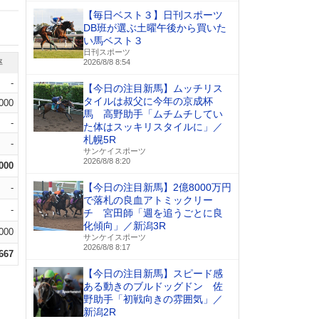
【毎日ベスト３】日刊スポーツ
DB班が選ぶ土曜午後から買いた
い馬ベスト３
日刊スポーツ
率
2026/8/8 8:54
-
【今日の注目新馬】ムッチリス
タイルは叔父に今年の京成杯
.000
馬 高野助手「ムチムチしてい
-
た体はスッキリスタイルに」／
札幌5R
-
サンケイスポーツ
2026/8/8 8:20
.000
【今日の注目新馬】2億8000万円
-
で落札の良血アトミックリー
-
チ 宮田師「週を追うごとに良
化傾向」／新潟3R
000
サンケイスポーツ
2026/8/8 8:17
.667
【今日の注目新馬】スピード感
ある動きのブルドッグドン 佐
野助手「初戦向きの雰囲気」／
新潟2R